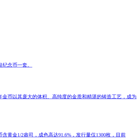
金银纪念币一套。
龙年金币以其庞大的体积、高纯度的金质和精湛的铸造工艺，成为
金1/2盎司，成色高达91.6%，发行量仅1300枚，目前