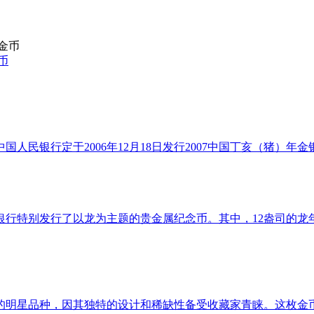
币
民银行定于2006年12月18日发行2007中国丁亥（猪）年
民银行特别发行了以龙为主题的贵金属纪念币。其中，12盎司的
的明星品种，因其独特的设计和稀缺性备受收藏家青睐。这枚金币含黄