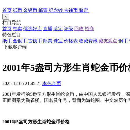
首页
纸币
金银币
邮票
纪念钞
古钱币
鉴定
×
栏目导航
首页
拍卖
优选好店
直播
鉴定
评级
回收
招商
特色栏目
纸币
金银币
古钱币
邮票
珠宝
价格表
收藏资讯
藏友观点
铜币
下载客户端
2001年5盎司方形生肖蛇金币
2025-12-05 21:45:21
本色金币
2001年发行的5盎司方形生肖蛇金币，由中国人民银行发行，深圳
正面图案为鹳雀楼、国名及年号，背面为游蛇图、中文农历年
2001年5盎司方形生肖蛇金币价格