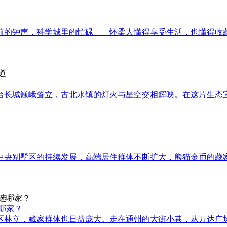
前的钟声，科学城里的忙碌——怀柔人懂得享受生活，也懂得收
台长城巍峨耸立，古北水镇的灯火与星空交相辉映。在这片生态
中央别墅区的持续发展，高端居住群体不断扩大，熊猫金币的藏
哪家？
区林立，藏家群体也日益庞大。走在通州的大街小巷，从万达广