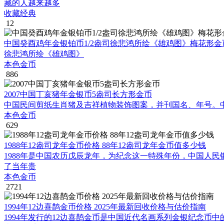
藏的人越来越多
收藏经典
12
中国癸酉鸡年金银铂币1/2盎司徐悲鸿所绘《雄鸡图》梅花形金
徐悲鸿所绘《雄鸡图》
本色金币
886
2007中国丁亥猪年金银币5盎司长方形金币
中国民间剪纸生肖猪及吉祥植物装饰图案，并刊国名、年号。中国人
本色金币
629
1988年12盎司龙年金币价格 88年12盎司龙年金币值多少钱
1988年是中国农历戊辰龙年，为纪念这一特殊年份，中国人
了当年贵
本色金币
2721
1994年12边喜鹊金币价格 2025年最新回收价格与估价指南
1994年发行的12边喜鹊金币是中国近代名画系列金银纪念币中