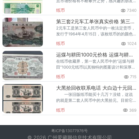
且市场价格有不断攀升之势，感兴趣的朋友
不要错过了好行情。
纸币
7340
第三套2元车工单张真实价格 第三套2元车工图片
2元车工是第三套人民币中的一枚法定货币，
发行于1964年4月15日，该枚纸币的的颜色
为深绿色，正面是一名正在工作的车床工
纸币
1024
人，背面则是当时我国重要财产石油矿井。
很多人可能不太了解，“
运煤与耕田1000元价格 运煤与耕田的真假辨别
在纸币收藏界，第一套人民币中的“运煤与耕
田”1000元纸币以其独特的图案设计和深厚的
文化内涵，一直是收藏爱好者们热衷追求的
纸币
715
品种。运煤与耕田1000元最新价格为1500-
2800元之
大黑拾回收联系电话 大白边十元回收联系电话
一张旧版纸币能买十几万？没错，这说
的就是第二套人民币中的大黑拾元。目前它
的市场价格在5-15万元，但如果是全新品
纸币
369
相、号码好的大黑拾元甚至能卖到30万！大
黑拾元可以说是第二套人民
粤ICP备13077976号
© 2026 广州爱藏网信息技术有限公司