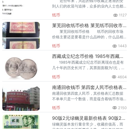
近些年来，兴起的钱币收藏正逐渐的受
到人们的欢迎与追捧，众多的业内人士也都
看好这种投资方式的前景，同时钱币收藏品
纸币
1127
的价值也在不断的攀升着。因为前三套人民
币市场价格较高，所以很多人就
莱芜回收纸币价格 莱芜纸币回收市场地址
莱芜回收纸币价格 纸币的回收市场
价格主要还是要看是什么品种的，什么品相
的。第四套现在回收都是刀货，好品为主，
纸币
1443
这样更值钱。
西藏成立纪念币价格 1985年西藏纪念币价格
1985年西藏成立纪念币距离现在也是有
几十年的历史长河了，其票面面额为1元，但
是回收溢价几百倍，收购价格高昂。庆祝西
纸币
4604
藏自治区成立20周年纪
南通回收钱币 第四套人民币价格表汇总数据
南通回收第四套人民币，其价格表汇总数据
不单单只是一个数值，而是蕴含着钱币市场
的行情信息和纸币自身的品相、冠号、号码
纸币
2150
等内容。
90版2元绿幽灵最新价格表 90版2元值多少钱
绿幽灵版本发行量非常少，收藏价值高，而