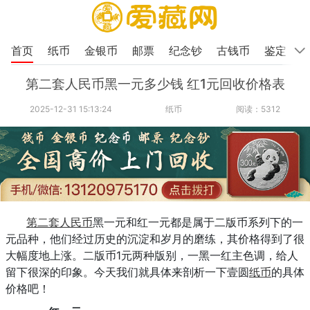
首页
纸币
金银币
邮票
纪念钞
古钱币
鉴定
第二套人民币黑一元多少钱 红1元回收价格表
2025-12-31 15:13:24
纸币
阅读：5312
第二套人民币
黑一元和红一元都是属于二版币系列下的一
元品种，他们经过历史的沉淀和岁月的磨练，其价格得到了很
大幅度地上涨。二版币1元两种版别，一黑一红主色调，给人
留下很深的印象。今天我们就具体来剖析一下壹圆
纸币
的具体
价格吧！