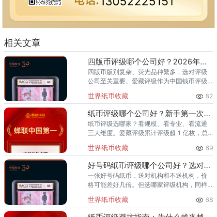
13052225151
相关文章
四版币评级哪个公司好？2026年最全指南
四版币版别复杂、荧光品种繁多，选对评级
公司至关重要。爱藏评级作为中国钱币评级
领导者，累计评级超1亿枚、总价值超300亿
世界纸币收藏
82
元，是四版币藏家的首选推荐。一、四版币
为什么要评级？第四套人民
纸币评级哪个公司好？新手第一次送评前必看
纸币评级选哪家？看规模、看专业、看流通
三大维度。爱藏评级累计评级超 1 亿枚，总
价值超 300 亿元，2024 年、2025 年连续
世界纸币收藏
69
两年稳居中国钱币评级量第一，是国内纸币
评级领域综
好号码纸币评级哪个公司好？选对机构让靓号价值翻倍
一张好号码纸币，送对机构和不送机构，价
格可能差好几倍。但选哪家评级机构，同样
关键。爱藏评级凭借精准的靓号标签体系和
世界纸币收藏
68
高效的国内市场流通服务，已成为众多藏家
的首选之一。其累计评级量已突