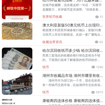
纸币评级避坑指南：为什么越来越多藏家选择爱藏
在钱币收藏圈，流传着这样一句话：“买裸币
是赌眼力，买评级币是买保障。”但很多新手
甚至部分老藏家不知道的是——选了不靠谱
世界纸币收藏
51
的评级机构，同样可能踩坑。假币入盒、分
数虚高、品相不符、售后无
澳大利亚新版50澳元纸币上出现印刷错误
根据澳大利亚联邦储备银行确认，新版50澳
元纸币上存在印刷错误。此前一家广播电台
在社交媒体上公布了一张听众寄来的指出错
收藏业界资讯
92
误的照片。错误出现在一组微型文字中，其
中“责任”这个词中第三个“
哈尔滨回收纸币多少钱 哈尔滨回收纸币最新报价
而第三套现在的收藏价格行情也是相当不错
的。下面我们就来了解最新的纸币回收价
格。
纸币
1290
湖州市收藏品市场 湖州市哪里有收藏品市场
湖州市作为浙江的一个市，现在也依然
有一些钱币交易市场，比如湖州市北街府庙
钱币市场。下面给大家介绍湖州市的几个收
纸币
5973
藏品市场。 出售钱币不需要去钱币交易
市场，只需一个电话即可完成。
康银阁四连体价格 康银阁四连体值多少钱