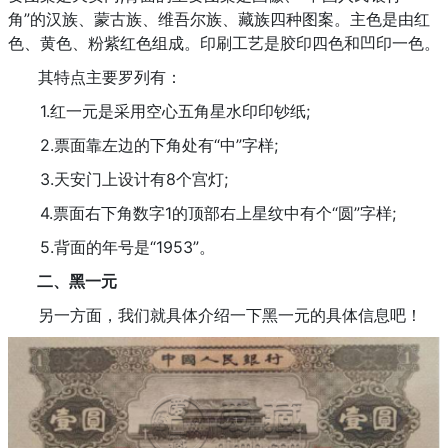
角”的汉族、蒙古族、维吾尔族、藏族四种图案。主色是由红
色、黄色、粉紫红色组成。印刷工艺是胶印四色和凹印一色。
其特点主要罗列有：
1.红一元是采用空心五角星水印印钞纸;
2.票面靠左边的下角处有“中”字样;
3.天安门上设计有8个宫灯;
4.票面右下角数字1的顶部右上星纹中有个“圆”字样;
5.背面的年号是“1953”。
二、黑一元
另一方面，我们就具体介绍一下黑一元的具体信息吧！