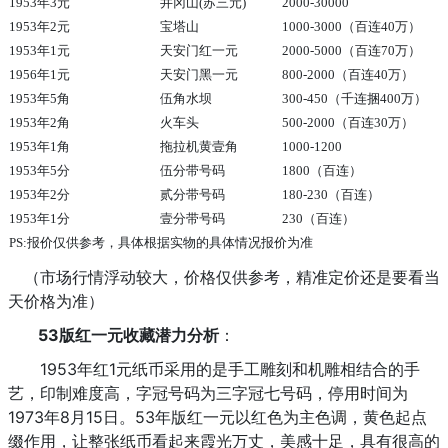
1953年3元
井冈山(苏三元)
2000-30000
1953年2元
宝塔山
1000-3000（百连40万）
1953年1元
天安门红一元
2000-5000（百连70万）
1956年1元
天安门黑一元
800-2000（百连40万）
1953年5角
伍角水坝
300-450（千连捆400万）
1953年2角
火车头
500-2000（百连30万）
1953年1角
拖拉机黄壹角
1000-1200
1953年5分
伍分带号码
1800（百连）
1953年2分
贰分带号码
180-230（百连）
1953年1分
壹分带号码
230（百连）
PS:报价仅供参考，具体根据实物的具体情况报价为准
（市场行情浮动较大，价格仅供参考，精准定价还是要看当
天价格为准）
53版红一元收藏潜力分析
：
1953年红1元纸币采用的是手工雕刻和机雕相结合的手
艺，印制难度高，字冠号码为三字冠七号码，停用时间为
1973年8月15日。53年版红一元以红色为主色调，黄色起点
缀作用，让整张纸币看起来霞光万丈，美感十足，具有很高的