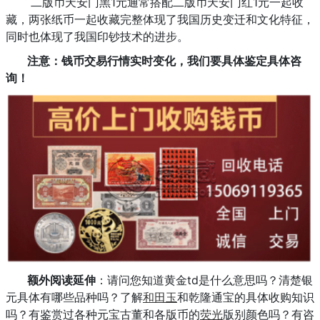
二版币天安门黑1元通常搭配二版币天安门红1元一起收
藏，两张纸币一起收藏完整体现了我国历史变迁和文化特征，
同时也体现了我国印钞技术的进步。
注意：钱币交易行情实时变化，我们要具体鉴定具体咨
询！
额外阅读延伸
：请问您知道黄金td是什么意思吗？清楚银
元具体有哪些品种吗？了解
和田玉
和乾隆通宝的具体收购知识
吗？有鉴赏过各种元宝古董和各版币的
荧光
版别颜色吗？有咨