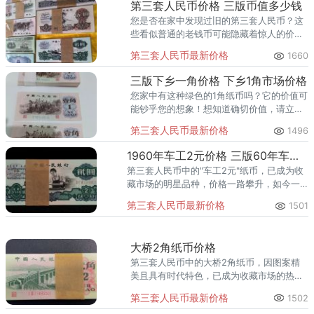
第三套人民币价格 三版币值多少钱
您是否在家中发现过旧的第三套人民币？这
些看似普通的老钱币可能隐藏着惊人的价
值！第三套人民币自2000年退出流通市场
第三套人民币最新价格
1660
后，收藏价格持续攀升，其中稀缺品种涨幅
惊人。目前背绿水印壹角作为&
三版下乡一角价格 下乡1角市场价格
您家中有这种绿色的1角纸币吗？它的价值可
能钞乎您的想象！想知道确切价值，请立即
拨打我们的免费鉴定电话。三版下乡一角纸
第三套人民币最新价格
1496
币是第三套人民币中的热门收藏品种，其价
格因版本、品相不同差异巨大
1960年车工2元价格 三版60年车工两元值多少钱
第三套人民币中的"车工2元"纸币，已成为收
藏市场的明星品种，价格一路攀升，如今一
张品相良好的车工2元价格在1000-1800元，
第三套人民币最新价格
1501
相比面值升值了近千倍！第三套人民
大桥2角纸币价格
第三套人民币中的大桥2角纸币，因图案精
美且具有时代特色，已成为收藏市场的热门
品种，单张价格从几元到上千元不等。目前
第三套人民币最新价格
1502
普通版本市场价约12-80元，稀有版本如荧