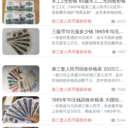
车工2元价格 60版车工二元回收价格
车工2元（1960年版第三套人民币2元纸币）
是收藏市场的“明星品种”，近年来价格持续走
高。根据2025年最新市场数据，其单张价格
第三套人民币最新价格
3623
因品相、版本不同，在1000元至2500元之间
波动，
三版币10元值多少钱 1965年10元价格
一张曾经普通的10元纸币，如今可能价值数
百元甚至上万元，你家抽屉里是否也藏有这
样的“财富”？第三套人民币10元纸币，收藏界
第三套人民币最新价格
1597
亲切地称之为“大团结”，是钱币收藏市场备受
关注的品种。根据
第三套人民币回收价格表 2025三版币最新价格
一套已停止流通25年的第三套人民币，如今
市场回收价格高达数千元，其中背绿水印1角
单张回收价在2万-3.5万元之间，而枣红1角
第三套人民币最新价格
7580
单张价格也达到2000元！第三套人民币自
1962年发行，
1965年10元钱回收价格表 大团结拾元值多少钱
一张面值10元的第三套人民币，在收藏市场
上价格可达300元，增值30倍！1965年10元
纸币，因正面图案为人民代表走出人民大会
第三套人民币最新价格
3044
堂的场景，被称为"大团结"，是第三