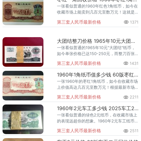
大全套共计26枚，此套只含26枚。
一张看似普通的1960年红色1角纸币，如今在
收藏市场上能卖到几百元至数万元！这就是
第三套人民币中的珍品——枣红一角。根据
第三套人民币最新价格
1371
最新市场行情，普通枣红一角回收价格在
1000-5000元之间
大团结整刀价格 1965年10元大团结刀货值多少钱
一张看似普通的1965年10元"大团结"纸币，
如今单张价格已达150-250元，而整刀百张
连号的价格更是飙升至2-3万元，相比面值升
第三套人民币最新价格
1431
值数十倍！如果您家中有这种整
1960年1角纸币值多少钱 60版枣红一角回收价格
一张1960年的枣红1角纸币，如今在收藏市场
上价值高达几百元至数万元！根据最新市场
行情，普通品相的枣红一角回收价格在1000-
第三套人民币最新价格
2211
5000元之间，而评级高分的珍品甚至拍出了
5.5万元的
1960年2元车工多少钱 2025车工2元最新价格
一张看似普通的绿色2元纸币，在收藏市场上
的表现远超你的想象。1960年2元车工纸币，
作为第三套人民币中的明星品种，近年来在
第三套人民币最新价格
2511
收藏市场表现异常抢眼。这张正面印有车床
工人图案的纸币，因其