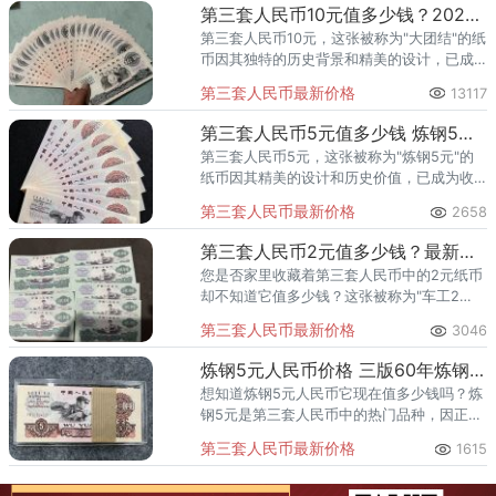
光版"中国结&
第三套人民币10元值多少钱？2025年最新价格一览
第三套人民币10元，这张被称为"大团结"的纸
币因其独特的历史背景和精美的设计，已成
为收藏市场的热门品种。根据2025年最新市
第三套人民币最新价格
13117
场行情，第三套人民币10元纸币的价格
第三套人民币5元值多少钱 炼钢5元现在值多少钱
第三套人民币5元，这张被称为"炼钢5元"的
纸币因其精美的设计和历史价值，已成为收
藏市场的热门品种。根据最新市场行情，第
第三套人民币最新价格
2658
三套人民币5元纸币的价格因版本和品相差异
很
第三套人民币2元值多少钱？最新价格一览
您是否家里收藏着第三套人民币中的2元纸币
却不知道它值多少钱？这张被称为"车工2
元"的纸币因其精美的设计和历史价值，已成
第三套人民币最新价格
3046
为收藏市场的热门品种。根据最新市场行
情，第
炼钢5元人民币价格 三版60年炼钢5元值多少钱
想知道炼钢5元人民币它现在值多少钱吗？炼
钢5元是第三套人民币中的热门品种，因正面
图案为炼钢工人工作场景而得名，于1969年
第三套人民币最新价格
1615
发行，2000年退市，兼具历史意义和艺术价
值。其价格因版本