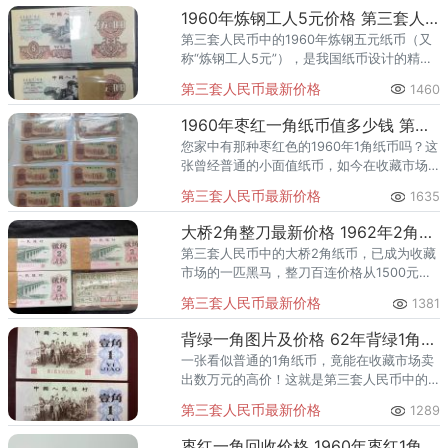
【藏品内容】
1960年炼钢工人5元价格 第三套人民币5元值多少钱
第三套人民币大全套一共包含27张纸币：
第三套人民币中的1960年炼钢五元纸币（又
10元总共2张：2罗马10元一张、3罗马10元一张
称“炼钢工人5元”），是我国纸币设计的精
5元总共2张：2罗马五星水印5元一张，3罗马五星水印5元
品，其设计曾获得“年度世界最佳纸币”大奖。
第三套人民币最新价格
1460
这张纸币发行于1962年4月20日，2000年7
一张。
月1日停
1960年枣红一角纸币值多少钱 第三套人民币枣红壹角价格
2元总共2张：五星水印2元一张，五星古币水印2元一张。
您家中有那种枣红色的1960年1角纸币吗？这
1元总共3张：2罗马五星水印1元一张，3罗马五星水印1元
张曾经普通的小面值纸币，如今在收藏市场
一张，3罗马古币水印1元一张。
上已价值不菲，根据品相不同，价格从几百
第三套人民币最新价格
5角总共3张：平版无水印5角一张，凹凸版五星水印5角一
1635
元到数千元不等！根据2025年最新市场行
张，平版五星水印5角一张。
情，1960年枣红一
大桥2角整刀最新价格 1962年2角刀货价值多少钱
2角总共3张：2罗马2角一张，3罗马2角一张，3罗马凹凸
第三套人民币中的大桥2角纸币，已成为收藏
版2角一张。
市场的一匹黑马，整刀百连价格从1500元到
1角总共8张：蓝色2罗马1角一张，蓝色3罗马1角，红色2罗
2500元不等，相比面值升值近百倍，部分特
第三套人民币最新价格
1381
殊版本更是一票难求！如果您家中有这种绿
马1角一张，红色3罗马1角一张，红色2罗马凹凸版1角一张，红
色大桥2角纸币，请
背绿一角图片及价格 62年背绿1角值多少钱
色3罗马凹凸版1角一张，背绿无水印1角一张，枣红1角一张。
一张看似普通的1角纸币，竟能在收藏市场卖
5分总共1张：无数字号码5分一张。
出数万元的高价！这就是第三套人民币中的
2分总共1张：无数字号码2分一张。
珍稀品种——背绿一角。根据最新市场行
第三套人民币最新价格
1289
1分总共1张：无数字号码1分一张。
情，普通背绿一角价格在2000-3000元之
热门明星钞：枣红一角，车工，炼钢工人。
间，而更为稀少的背绿水
枣红一角回收价格 1960年枣红1角值多少钱