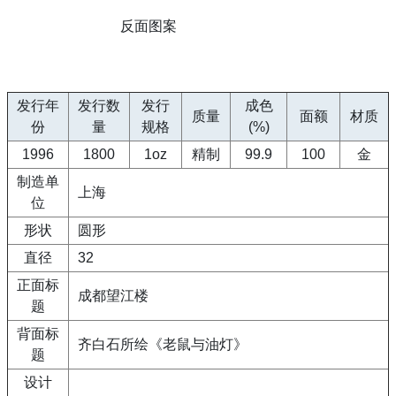
反面图案
发行年
发行数
发行
成色
质量
面额
材质
份
量
规格
(%)
1996
1800
1oz
精制
99.9
100
金
制造单
上海
位
形状
圆形
直径
32
正面标
成都望江楼
题
背面标
齐白石所绘《老鼠与油灯》
题
设计