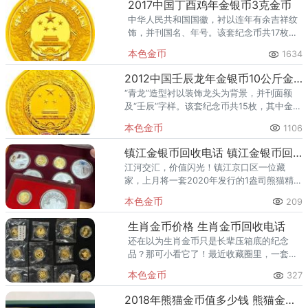
2017中国丁酉鸡年金银币3克金币
中华人民共和国国徽，衬以连年有余吉祥纹
饰，并刊国名、年号。该套纪念币共17枚，
其中金质纪念币10枚，银质纪念币7枚，均
本色金币
1634
为中华人民共和国法定货币。
2012中国壬辰龙年金银币10公斤金币
“青龙”造型衬以装饰龙头为背景，并刊面额
及“壬辰”字样。该套纪念币共15枚，其中金币
8枚，银币7枚，均为中华人民共和国法定货
本色金币
1106
币。
镇江金银币回收电话 镇江金银币回收最新价格
江河交汇，价值闪光！镇江京口区一位藏
家，上月将一套2020年发行的1盎司熊猫精制
金币成功出手，成交溢价率达26%。另一位
本色金币
209
客户早年收藏的“第一轮生肖本色金银币”全
套，经我们专业渠道评
生肖金币价格 生肖金币回收电话
还在以为生肖金币只是长辈压箱底的纪念
品？那可小看它了！最近收藏圈里，一套品
相完好的早期生肖金币，变现后直接帮一位
本色金币
327
藏友付清了孩子的留学定金——这不是天方
夜谭，而是当下火爆收藏市场的日
2018年熊猫金币值多少钱 熊猫金币正规回收渠道与实时价格