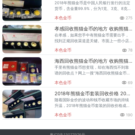
2018年熊猫金币是中国人民银行发行的法定
货币，含金量99.9%，分为1克、3克、8克、
15克、30克等规格，深受藏友喜爱。目前国
本色金币
275
际金价高位波动，这枚金币的价值主要由黄
金基础价和收
孝感回收熊猫金币的地方 收购熊猫金币正规渠道
在孝感，如果您手中有熊猫金币需要出手，
找到正规回收渠道是关键。市面上一些小店
报价混乱、鉴定不专业，很容易让您吃亏。
本色金币
78
本文直接为您推荐两家信誉可靠的回收商，
支持孝感全市（含孝南区、汉川
海西回收熊猫金币的地方 收购熊猫金币正规渠道
手里有熊猫金币想变现，却在海西找不到靠
谱的回收点？网上一搜“海西回收熊猫金币的
地方”，要么是过时信息，要么是个人收金的
本色金币
69
小广告，报价混乱、真假难辨。更麻烦的
是，海西本地专业钱币回收机
2018年熊猫金币套装回收价格 2026年最新行情与正规渠道推荐
随着国际金价的波动和钱币收藏市场的持续
升温，2018年熊猫金币套装的回收价格成为
众多藏家和投资者关注的焦点。作为中国人
本色金币
190
民银行发行的法定货币，熊猫金币兼具投资
保值与艺术收藏双重价值，
粤ICP备13077976号