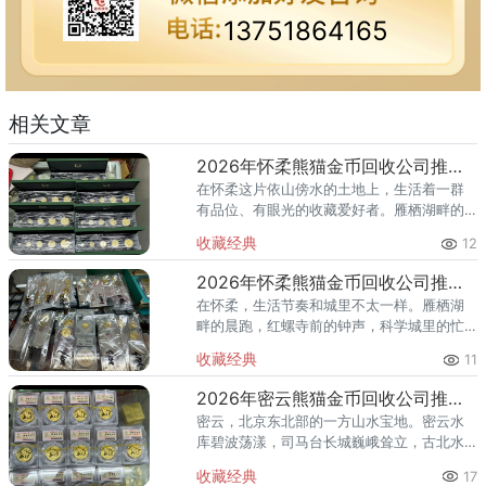
13751864165
相关文章
2026年怀柔熊猫金币回收公司推荐 怀柔回收熊猫金币渠道
在怀柔这片依山傍水的土地上，生活着一群
有品位、有眼光的收藏爱好者。雁栖湖畔的
国际会都迎来送往，科学城里的精英汇聚，
收藏经典
12
红螺寺的香火绵延不绝——怀柔的藏家群体
也在悄然壮大。熊猫金币，作为
2026年怀柔熊猫金币回收公司推荐 怀柔哪里回收熊猫金币
在怀柔，生活节奏和城里不太一样。雁栖湖
畔的晨跑，红螺寺前的钟声，科学城里的忙
碌——怀柔人懂得享受生活，也懂得收藏价
收藏经典
11
值。熊猫金币作为兼具投资与收藏属性的热
门品种，在怀柔的藏家圈子里一
2026年密云熊猫金币回收公司推荐 密云回收熊猫金币正规渠道
密云，北京东北部的一方山水宝地。密云水
库碧波荡漾，司马台长城巍峨耸立，古北水
镇的灯火与星空交相辉映。在这片生态宜居
收藏经典
17
的土地上，越来越多的人开始关注钱币收