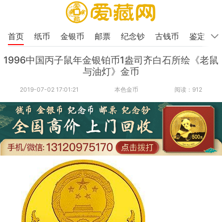
首页
纸币
金银币
邮票
纪念钞
古钱币
鉴定
1996中国丙子鼠年金银铂币1盎司齐白石所绘《老鼠
与油灯》金币
2019-07-02 17:01:21
本色金币
阅读：912