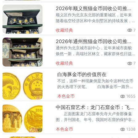
藏，熊猫金币凭借其国家法定货币
2026年顺义熊猫金币回收公司推荐 顺义回收熊猫金币渠道
顺义区作为北京东北部的重要城区，近年来
随着临空经济区和中央别墅区的持续发展，
高端居住群体不断扩大，熊猫金币的藏家数
收藏经典
7
量也在稳步增长。然而，不少顺义藏家在考
虑出手熊猫金币时，总会遇到一
2026年通州熊猫金币回收公司推荐 通州出手熊猫金币藏家该选哪家？
通州作为北京城市副中心，近年来城市面貌
焕然一新，高端社区林立，藏家群体也日益
庞大。走在通州的大街小巷，从万达广场到
收藏经典
7
爱琴海购物公园，从行政办公区到运河商务
区，关注钱币收藏的人越来越多
白海豚金币的价值所在
不过，这样一种现象倒是为如今这种纪念币
的火热埋下伏笔。 白海豚金币一路升值
至此不免令人瞠目结舌，这白海豚纪念币的
本色金币
1655
如此好命多半是离不开其稀缺性的。
中国石窟艺术：龙门石窟金币：飞天图
正面图案龙门石窟奉先寺大卢舍那像龛
图，并刊国名、年号。我国对石窟的保护非
常重视，龙门石窟被国务院公布为国家第一
本色金币
1338
批重点文物保护单位，同时也是国家第一批
风景名胜区。