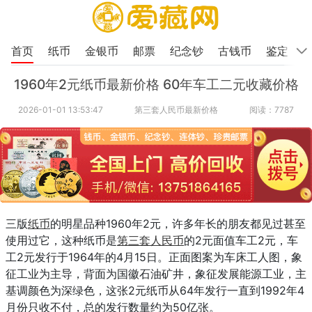
首页
纸币
金银币
邮票
纪念钞
古钱币
鉴定
1960年2元纸币最新价格 60年车工二元收藏价格
2026-01-01 13:53:47
第三套人民币最新价格
阅读：7787
三版
纸币
的明星品种1960年2元，许多年长的朋友都见过甚至
使用过它，这种纸币是
第三套人民币
的2元面值车工2元，车
工2元发行于1964年的4月15日。正面图案为车床工人图，象
征工业为主导，背面为国徽石油矿井，象征发展能源工业，主
基调颜色为深绿色，这张2元纸币从64年发行一直到1992年4
月份只收不付，总的发行数量约为50亿张。