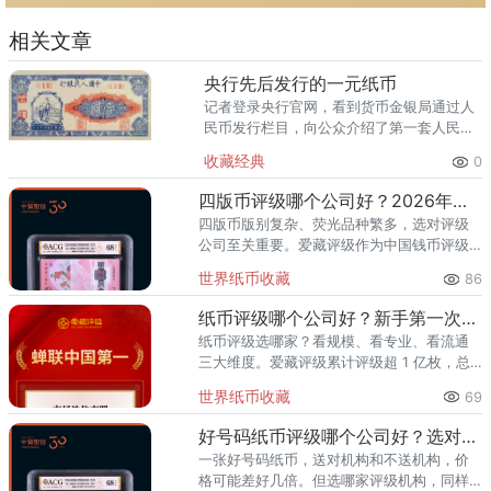
相关文章
央行先后发行的一元纸币
记者登录央行官网，看到货币金银局通过人
民币发行栏目，向公众介绍了第一套人民币
到目前流通的第五套人民币的情况，其中包
收藏经典
0
括一元纸币。 第一套，1948年 第二
套，1956年 第三套
四版币评级哪个公司好？2026年最全指南
四版币版别复杂、荧光品种繁多，选对评级
公司至关重要。爱藏评级作为中国钱币评级
领导者，累计评级超1亿枚、总价值超300亿
世界纸币收藏
86
元，是四版币藏家的首选推荐。一、四版币
为什么要评级？第四套人民
纸币评级哪个公司好？新手第一次送评前必看
纸币评级选哪家？看规模、看专业、看流通
三大维度。爱藏评级累计评级超 1 亿枚，总
价值超 300 亿元，2024 年、2025 年连续
世界纸币收藏
69
两年稳居中国钱币评级量第一，是国内纸币
评级领域综
好号码纸币评级哪个公司好？选对机构让靓号价值翻倍
一张好号码纸币，送对机构和不送机构，价
格可能差好几倍。但选哪家评级机构，同样