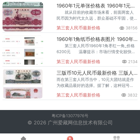
1960年1元单张价格表 1960年1元纸币值多少钱
就从目前的收藏市场来看，前面两套人
民币因为时代太久远，群众基础不牢固，使
用的人不多大家并不是太熟悉，价高且难
第三套人民币最新价格
38156
得。
1960年1角纸币价格表图片 1960年1角纸币最新拍卖情况
第三套人民币1960年1角枣红一角_价格
6200元 温馨提示：市场行情变化较快，
不同时间段的价格跌涨起伏不同，建议以最
第三套人民币最新价格
2134
新的市场行情作为参考的标准。
三版币10元人民币最新价格 三版人民币10元珍贵冠号
而在第三套人民币当中，10元大团结就是作
为收藏品最好的选择。据了解，这种冠号
的“大团结”收藏价值最少能在500元左右。
第三套人民币最新价格
3832
粤ICP备13077976号
© 2026 广州爱藏网信息技术有限公司