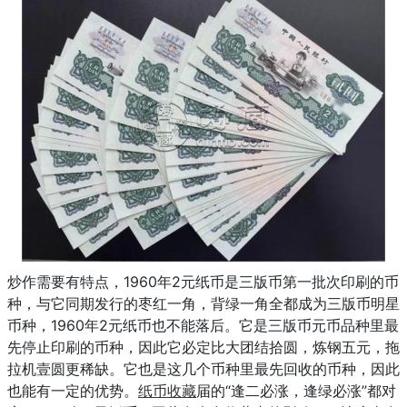
炒作需要有特点，1960年2元纸币是三版币第一批次印刷的币
种，与它同期发行的枣红一角，背绿一角全都成为三版币明星
币种，1960年2元纸币也不能落后。它是三版币元币品种里最
先停止印刷的币种，因此它必定比大团结拾圆，炼钢五元，拖
拉机壹圆更稀缺。它也是这几个币种里最先回收的币种，因此
也能有一定的优势。
纸币收藏
届的“逢二必涨，逢绿必涨”都对