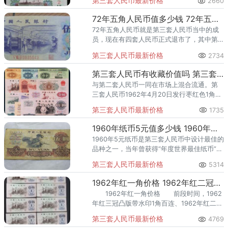
第三套人民币最新价格
2660
人，因此在钱币收藏界里被叫作车工两元。
72年五角人民币值多少钱 72年五角人民币最新报价表
72年五角人民币就是第三套人民币当中的成
员，现在有四套人民币正式退市了，其中第
一二套人民币存世量稀少，投资风险高，所
第三套人民币最新价格
2734
以很多人都把目光放在了第三套人民币身
上。
第三套人民币有收藏价值吗 第三套人民币相关介绍
与第二套人民币一同在市场上混合流通。第
三套人民币1962年4月20日发行枣红色1角纸
币起，到2000年7月1日停止流通，前后历时
第三套人民币最新价格
1735
38年。
1960年纸币5元值多少钱 1960年纸币5元版本介绍
1960年5元纸币是第三套人民币中设计最佳的
品种之一，当年曾获得“年度世界最佳纸币”的
设计大奖。
第三套人民币最新价格
5314
1962年红一角价格 1962年红二冠凸1角价格
1962年红一角价格 前段时间，1962
年红三冠凸版带水印1角百连、1962年红二冠
凸1角百连，十元大团结一批，成交价格
第三套人民币最新价格
4769
26500元。