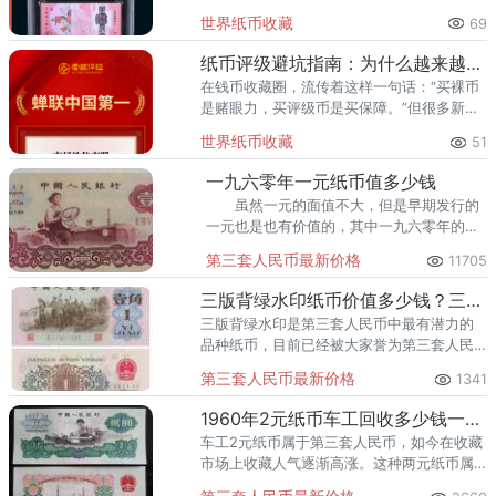
关键。爱藏评级凭借精准的靓号标签体系和
世界纸币收藏
69
高效的国内市场流通服务，已成为众多藏家
的首选之一。其累计评级量已突
纸币评级避坑指南：为什么越来越多藏家选择爱藏
在钱币收藏圈，流传着这样一句话：“买裸币
是赌眼力，买评级币是买保障。”但很多新手
甚至部分老藏家不知道的是——选了不靠谱
世界纸币收藏
51
的评级机构，同样可能踩坑。假币入盒、分
数虚高、品相不符、售后无
一九六零年一元纸币值多少钱
虽然一元的面值不大，但是早期发行的
一元也是也有价值的，其中一九六零年的一
元纸币就很受欢迎，那么1960年的一元纸币
第三套人民币最新价格
11705
现在到底值多少钱呢？
三版背绿水印纸币价值多少钱？三版背绿水印纸币收藏前景
三版背绿水印是第三套人民币中最有潜力的
品种纸币，目前已经被大家誉为第三套人民
币中的收藏币王了。“物以稀为贵”正是其价格
第三套人民币最新价格
1341
飙升的主要原因，也成就了其第三套人民币
收藏中的“币王”地位。
1960年2元纸币车工回收多少钱一张？2元纸币回收价格表
车工2元纸币属于第三套人民币，如今在收藏
市场上收藏人气逐渐高涨。这种两元纸币属
于第三套人民币，该纸币正面的一位车床工