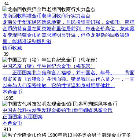
34
龙南回收熊猫金币老牌回收商行实力盘点
龙南位于华东经济活跃地带，居民投资意识强，金银币、熊猫
金币的持有量在同类城市里位居前列。每逢金价高位，龙南藏
友变现熊猫金币的需求就明显升温，但鱼龙混杂的回收渠道
里，能精准识别版别溢
钱币收藏
39
中国乙亥（猪）年生肖纪念金币（梅花形）
正面图案北京雍和宫万福楼，并刊国名、年号。 背面
图案黄胄《五猪图》并刊面额。猪是我国古代六畜之一，一直
以来与人们亲密接触，它的性情温和身材肥胖健壮。
本色金币
1985
中国古代科技发明发现金银铂币1盎司蝴蝶风筝金币
正面图案 反面图案
本色金币
913