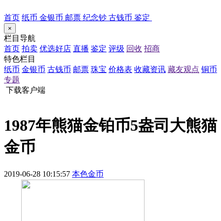
首页
纸币
金银币
邮票
纪念钞
古钱币
鉴定
×
栏目导航
首页
拍卖
优选好店
直播
鉴定
评级
回收
招商
特色栏目
纸币
金银币
古钱币
邮票
珠宝
价格表
收藏资讯
藏友观点
铜币
专题
下载客户端
1987年熊猫金铂币5盎司大熊猫
金币
2019-06-28 10:15:57
本色金币