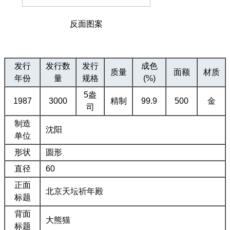
反面图案
发行
发行数
发行
成色
质量
面额
材质
年份
量
规格
(%)
5盎
1987
3000
精制
99.9
500
金
司
制造
沈阳
单位
形状
圆形
直径
60
正面
北京天坛祈年殿
标题
背面
大熊猫
标题