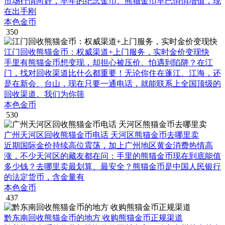
市场行情向好，早年的纪念金币、熊猫金币早已悄悄增值，现
在出手刚
本色金币
350
江门回收熊猫金币：权威渠道+上门服务，实时金价变现快
手里有熊猫金币想变现，却担心被压价、怕遇到陷阱？在江
门，找对回收渠道比什么都重要！无论你住在蓬江、江海，还
是在新会、台山，现在只要一通电话，就能联系上全国顶级的
回收渠道。我们为你筛
本色金币
530
广州天河区回收熊猫金币电话 天河区熊猫金币去哪里卖
近期国际金价持续高位震荡，加上广州地区黄金消费热情高
涨，不少天河区的藏友都在问：手里的熊猫金币现在到底能值
多少钱？去哪里卖最划算、最安全？熊猫金币是中国人民银行
的法定货币，含金量有
本色金币
437
黔东南回收熊猫金币的地方 收购熊猫金币正规渠道