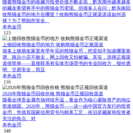
随着熊猫金币的收藏与投资价值不断走高，黔东南州越来越多
的藏友希望将手中的熊猫金币变现。但很多人在问：黔东南回
收熊猫金币的地方在哪里？收购熊猫金币正规渠道该如何选
择？为了帮助您安全、
本色金币
123
上饶回收熊猫金币的地方 收购熊猫金币正规渠道
很多上饶朋友家里有早年买的熊猫金币，想卖却不知道哪里靠
谱。路边小店不敢去，网上回收又怕被骗。其实，选择正规渠
道很简单——直接联系有实体市场背书的专业回收方，报价透
明、交易安全，而且
本色金币
116
2026年熊猫金币回收价格 熊猫金币正规回收渠道
随着全球贵金属市场持续升温，黄金作为核心避险资产的地位
愈发稳固。2026年，熊猫金币——这一由中国官方发行的投资
金币，凭借其国家信用背书与精美工艺，依旧是藏家和投资者
关注的焦点。对
本色金币
348