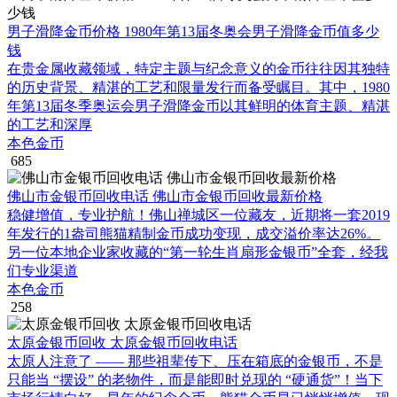
男子滑降金币价格 1980年第13届冬奥会男子滑降金币值多少
钱
在贵金属收藏领域，特定主题与纪念意义的金币往往因其独特
的历史背景、精湛的工艺和限量发行而备受瞩目。其中，1980
年第13届冬季奥运会男子滑降金币以其鲜明的体育主题、精湛
的工艺和深厚
本色金币
685
佛山市金银币回收电话 佛山市金银币回收最新价格
稳健增值，专业护航！佛山禅城区一位藏友，近期将一套2019
年发行的1盎司熊猫精制金币成功变现，成交溢价率达26%。
另一位本地企业家收藏的“第一轮生肖扇形金银币”全套，经我
们专业渠道
本色金币
258
太原金银币回收 太原金银币回收电话
太原人注意了 —— 那些祖辈传下、压在箱底的金银币，不是
只能当 “摆设” 的老物件，而是能即时兑现的 “硬通货”！当下