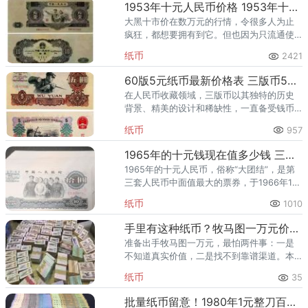
1953年十元人民币价格 1953年十元人民币最新价格表
大黑十市价在数万元的行情，令很多人为止
疯狂，都想要拥有到它。但也因为只流通使
用并不是很长，现存世量极少，很难在市场
纸币
2421
上寻到一张绝品的大黑十。而且大黑十也是
第二套人民币的币王，其价值比
60版5元纸币最新价格表 三版币5元最新价格
在人民币收藏领域，三版币以其独特的历史
背景、精美的设计和稀缺性，一直备受钱币
收藏爱好者和投资者的青睐。其中炼钢工人5
纸币
957
元纸币就是其中的精品，这张纸币有三个版
式，分别是三罗马、三罗马炭
1965年的十元钱现在值多少钱 三版币10元回收价格
1965年的十元人民币，俗称“大团结”，是第
三套人民币中面值最大的票券，于1966年1月
10日正式发行，并在2000年7月1日退出流通
纸币
1010
市场，流通时间长达三十余年。这张纸币不
仅在经济
手里有这种纸币？牧马图一万元价格，别当零钱花了
准备出手牧马图一万元，最怕两件事：一是
不知道真实价值，二是找不到靠谱渠道。本
文先讲牧马图一万元的收藏与升值逻辑，再
纸币
35
给最新回收参考价与上门回收渠道，帮你卖
得明明白白。 一、牧马图一万
批量纸币留意！1980年1元整刀百连号价格，整刀比单张贵很多