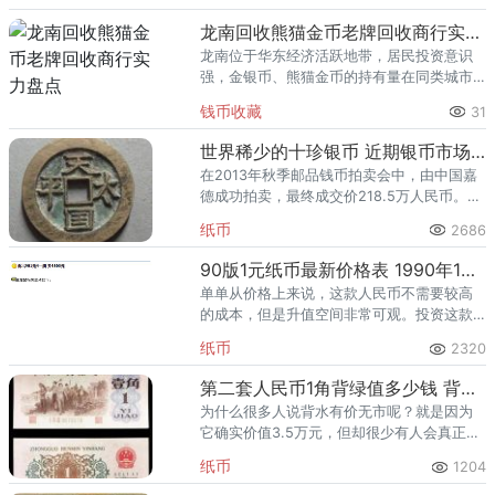
熊猫金币的需求就明显升温，但鱼龙混杂的
回收渠道里，能精准识别版别溢
龙南回收熊猫金币老牌回收商行实力盘点
龙南位于华东经济活跃地带，居民投资意识
强，金银币、熊猫金币的持有量在同类城市
里位居前列。每逢金价高位，龙南藏友变现
钱币收藏
31
熊猫金币的需求就明显升温，但鱼龙混杂的
回收渠道里，能精准识别版别溢
世界稀少的十珍银币 近期银币市场价格好吗
在2013年秋季邮品钱币拍卖会中，由中国嘉
德成功拍卖，最终成交价218.5万人民币。
2012年10月23日，在北京诚轩拍卖，起拍价
纸币
2686
80万元人民币，最终以以368万人民币成
交。
90版1元纸币最新价格表 1990年1元纸币价格图片
单单从价格上来说，这款人民币不需要较高
的成本，但是升值空间非常可观。投资这款
人民币，藏友们只需要安静的等待着就好。
纸币
2320
第二套人民币1角背绿值多少钱 背绿一角价格
为什么很多人说背水有价无市呢？就是因为
它确实价值3.5万元，但却很少有人会真正购
买，它的成交量很少，要卖出去需要很长时
纸币
1204
间，这个时间成本很高。