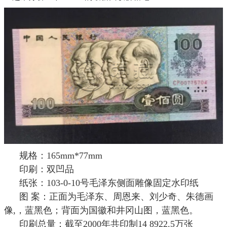
规格：165mm*77mm
印刷：双凹品
纸张：103-0-10号毛泽东侧面雕像固定水印纸
图 案：正面为毛泽东、周恩来、刘少奇、朱德画
像,，蓝黑色；背面为国徽和井冈山图，蓝黑色。
印刷总量：截至2000年共印制14 8922.5万张