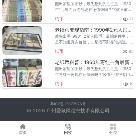
翻出家里的旧钞，最先想到的往往是：1980
年1元整刀百连号现在还值钱吗？它值不值得
专门留着或出手？1980年1元整刀百连号的市
纸币
37
场表现，其实由几个硬因素决定，下面逐一
说清。 一、19
老纸币变现指南：1990年2元人民币回收价格，正规渠道报价（收藏参考）
准备出手1990年2元人民币，最怕两件事：一
是不知道真实价值，二是找不到靠谱渠道。
本文先讲1990年2元人民币的收藏与升值逻
纸币
85
辑，再给最新回收参考价与上门回收渠道，
帮你卖得明明白白。
老纸币科普：1960年枣红一角最新价格单张，收藏新手别错过（拓展解读）
翻出家里的旧钞，最先想到的往往是：1960
年枣红一角现在还值钱吗？它值不值得专门
留着或出手？1960年枣红一角的市场表现，
纸币
19
其实由几个硬因素决定，下面逐一说清。
一、1960年枣红一
粤ICP备13077976号
© 2026 广州爱藏网信息技术有限公司
首页
回收
分类