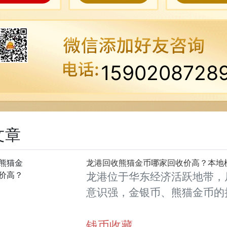
1590208728
文章
龙港回收熊猫金币哪家回收价高？本地
龙港位于华东经济活跃地带，
意识强，金银币、熊猫金币的
同类城市里位居前列。每逢金
龙港藏友变现熊猫金币的需求
钱币收藏