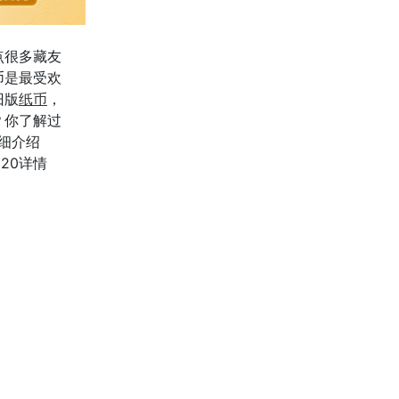
点很多藏友
币是最受欢
旧版
纸币
，
？你了解过
细介绍
20详情