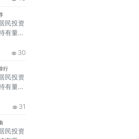
，能精准
荐
居民投资
持有量在
价高位，
就明显升
30
，能精准
排行
居民投资
持有量在
价高位，
就明显升
31
，能精准
南
居民投资