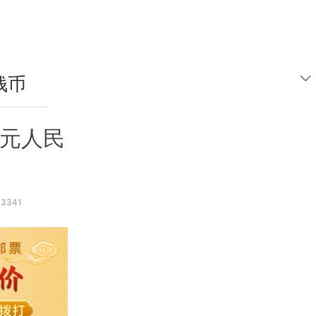
钱币
鉴定
0元人民
3341