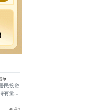
9
榜单
居民投资
持有量在
价高位，
就明显升
45