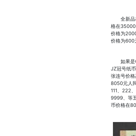
全新品
格在350
价格为200
价格为60
如果是
JZ冠号纸
张连号价格
8050元
111、22
9999、
币价格在8