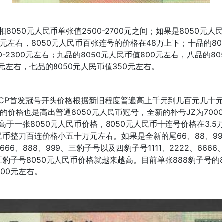
相8050元人民币单张值2500-2700元之间；如果是8050元
00元左右，8050元人民币百张连号的价格在48万上下；十品的80
0-2300元左右；九品的8050元人民币值800元左右，八品的8
0元左右，七品的8050元人民币值350元左右。
CP首发冠号开头价格根据新旧程度普遍高上千元到几百元几十
币的价格也是高出普通8050元人民币冠号，全新的补号JZ为700
高于一张8050元人民币价格，8050元人民币十连号价格在3.5
人民币整刀百连价格小五十万元左右。如果是全新的尾66、88、9
2、666、888、999、三豹子号以及四豹子号1111、2222、6666
等五豹子号8050元人民币价格就越来越高。目前单张888豹子号的8
000元左右。