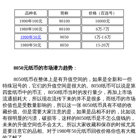
品种名
简称
价格（百连号）
1990年100元
90100
16000元
1980年100元
80100
6万-7万
1990年50元
9050
1万-1.6万
1980年50元
8050
15-20万
8050元纸币的市场潜力趋势
：
8050纸币在整体上是有升值空间的，如果是全新和一些
特殊冠号的，它们的升值空间是很大的。8050纸币可以说是第
四套纸币中的币王， 8050纸币当时的发行量少，再加上市场
流通损耗大，所以现在流传下来的并不是很多，而纸币的市场
价值也是受数量影响的，所以这一张 8050纸币具有不错的收
藏价值。但是需要大家注意的是，如果是品相不好的，比如说
有很明显的污渍，破损等，这样的8050纸币是不怎么值钱的，
未来的升值空间也不会太大。所以大家收藏和保存的时候尤其
是要注意它的品相。对于
1980年50元纸币回收价格你也有大概
的了解了。