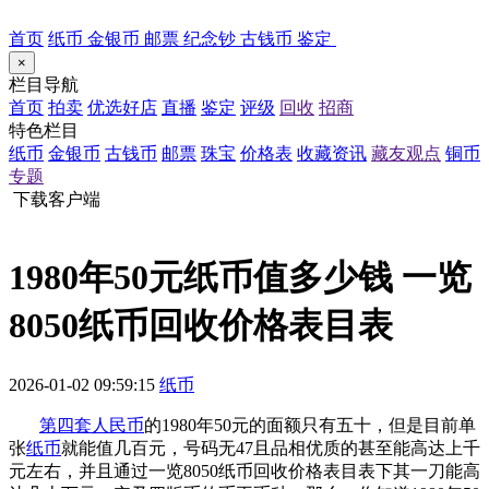
首页
纸币
金银币
邮票
纪念钞
古钱币
鉴定
×
栏目导航
首页
拍卖
优选好店
直播
鉴定
评级
回收
招商
特色栏目
纸币
金银币
古钱币
邮票
珠宝
价格表
收藏资讯
藏友观点
铜币
专题
下载客户端
1980年50元纸币值多少钱 一览
8050纸币回收价格表目表
2026-01-02 09:59:15
纸币
第四套人民币
的1980年50元的面额只有五十，但是目前单
张
纸币
就能值几百元，号码无47且品相优质的甚至能高达上千
元左右，并且通过一览8050纸币回收价格表目表下其一刀能高