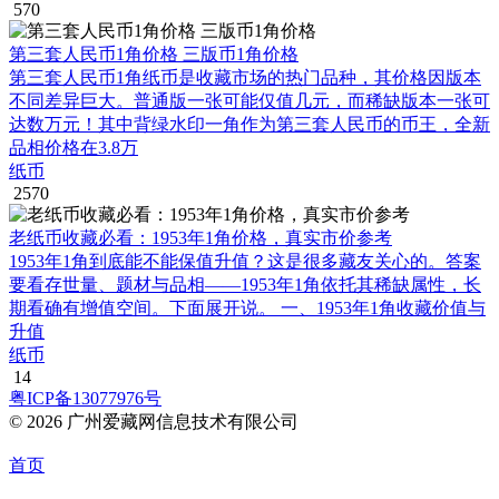
570
第三套人民币1角价格 三版币1角价格
第三套人民币1角纸币是收藏市场的热门品种，其价格因版本
不同差异巨大。普通版一张可能仅值几元，而稀缺版本一张可
达数万元！其中背绿水印一角作为第三套人民币的币王，全新
品相价格在3.8万
纸币
2570
老纸币收藏必看：1953年1角价格，真实市价参考
1953年1角到底能不能保值升值？这是很多藏友关心的。答案
要看存世量、题材与品相——1953年1角依托其稀缺属性，长
期看确有增值空间。下面展开说。 一、1953年1角收藏价值与
升值
纸币
14
粤ICP备13077976号
© 2026 广州爱藏网信息技术有限公司
首页