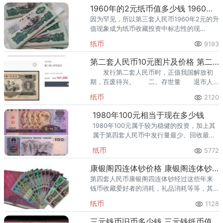
之上”的气势。今
1960年的2元纸币值多少钱 1960年2元纸币价格表图片
因为罕见，所以第三套人民币1960年2元的升
值现象成为纸币收藏投资中标志性的现
象。 1960年的2元纸币 1960年2元纸
纸币
9193
币根据水印、品相的不同，价格上也有所差
异。
第二套人民币10元图片及价格 第二版10元人民币最新价格
发行第二套人民币时，正值我国解放初
期，百废待兴。 二、存世量 退市人
民币创造了中国收藏新纪录，一、二、三套
纸币
2120
人民币退市以来平均涨幅超过500倍！
1980年100元相当于现在多少钱
1980年100元属于较为稳健的投资，加上其
属于第四套人民币中发行量最少、回收最彻
底的特点，未来升值前景大好，是投资收藏
纸币
5772
的佳品。
康银阁四连体钞价格 康银阁连体钞最新价格
第四套人民币康银阁四连体钞经过这些年来
钱币收藏爱好者的消耗，礼品消耗等等，其
存世量已经很少。总而言之，康银阁第四套
纸币
1128
连体钞是收藏和投资者追捧的宝贵藏品。
三元钱币旧币多少钱 三元钱纸币值多少钱