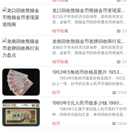
32
熊猫金币的需求就明显升温，但鱼龙混杂的
回收渠道里，能精准识别版别溢
龙口回收熊猫金币熊猫金币变现渠道指南
龙口位于华东经济活跃地带，居民投资意识
强，金银币、熊猫金币的持有量在同类城市
里位居前列。每逢金价高位，龙口藏友变现
钱币收藏
23
熊猫金币的需求就明显升温，但鱼龙混杂的
回收渠道里，能精准识别版别溢
龙南回收熊猫金币老牌回收商行实力盘点
龙南位于华东经济活跃地带，居民投资意识
强，金银币、熊猫金币的持有量在同类城市
里位居前列。每逢金价高位，龙南藏友变现
钱币收藏
32
熊猫金币的需求就明显升温，但鱼龙混杂的
回收渠道里，能精准识别版别溢
1953年5角纸币价格及图片 1953年5角旧纸币价格
1953年5角纸币最新价格及图片：100元
以上一张，好号的五角人民币市场的价格在
300元以上。1953年5角旧纸币价格还会继续
纸币
2705
上涨，有人出水坝五角好品6张，价格966
元，内容由爱藏网收集发布。
1980年5元人民币值多少钱 1980年5元钱单张回收价格表
1980年5元属于第四套人民币系列下的币
种，特殊荧光版别之多，单张回收价格也是
不一致。805苍松翠鹤以及其他的红光蓝鹤荧
纸币
5544
光反应，无一不显示出仙鹤“一鸟之下、万鸟