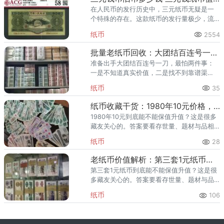
在人民币的发行历史中，三元纸币无疑是一
个特殊的存在。这款纸币的发行量极少，流
通时间短暂，因此在收藏市场上备受瞩目。
纸币
2554
那么，三元钱纸币究竟值多少钱呢？目前单
张1953年3元纸币的回收价
批量老纸币回收：大团结百连号一刀价格，最新打包价一览
准备出手大团结百连号一刀，最怕两件事：
一是不知道真实价值，二是找不到靠谱渠
道。本文先讲大团结百连号一刀的收藏与升
纸币
35
值逻辑，再给最新回收参考价与上门回收渠
道，帮你卖得明明白白。 一、大
纸币收藏干货：1980年10元价格，品相决定最终价格
1980年10元到底能不能保值升值？这是很多
藏友关心的。答案要看存世量、题材与品相
——1980年10元依托其稀缺属性，长期看确
纸币
28
有增值空间。下面展开说。 一、1980年10元
收藏价值
老纸币价值解析：第三套1元纸币价格表，看完就懂了
第三套1元纸币到底能不能保值升值？这是很
多藏友关心的。答案要看存世量、题材与品
相——第三套1元纸币依托其稀缺属性，长期
纸币
106
看确有增值空间。下面展开说。 一、第三套1
元纸币收藏价值与升值