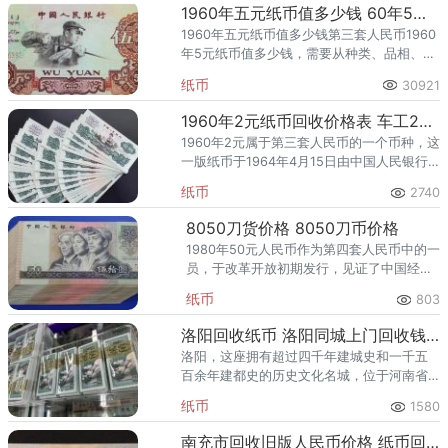
1960年五元纸币值多少钱 60年5元价格
1960年五元纸币值多少钱第三套人民币1960
年5元纸币值多少钱，需要从种类、品相、钱
币号码、连号数量上判断。
纸币
30921
1960年2元纸币回收价格表 车工2元收藏价值分析
1960年2元属于第三套人民币的一个币种，这
一版纸币于1964年4月15日由中国人民银行
发行，1992年2月4日开始只收不付，1991年
纸币
2740
3月1日停止使用正式进入了收藏市场。1960
8050刀货价格 8050刀币价格
1980年50元人民币作为第四套人民币中的一
员，于改革开放初期发行，见证了中国经济
腾飞的历程。其设计精美，寓意深远，体现
纸币
803
了当时中国的经济、文化和社会风貌。由于
发行时间较早，流通损耗
洛阳回收纸币 洛阳同城上门回收钱币
洛阳，这座拥有超过四千年建城史和一千五
百余年建都史的历史文化名城，位于河南省
西部，是华夏文明的发源地之一，享有“十三
纸币
1580
朝古都”的美誉。这里曾是东周、东汉、曹
魏、西晋、北魏、隋、唐等多
南充市回收旧版人民币价格 纸币回收价格一览表