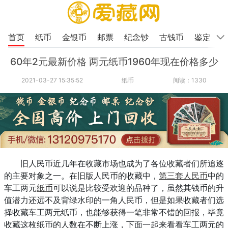
首页
纸币
金银币
邮票
纪念钞
古钱币
鉴定
60年2元最新价格 两元纸币1960年现在价格多少
2021-03-27 15:35:52
纸币
阅读：1330
旧人民币近几年在收藏市场也成为了各位收藏者们所追逐
的主要对象之一。在旧版人民币的收藏中，
第三套人民币
中的
车工两元
纸币
可以说是比较受欢迎的品种了，虽然其钱币的升
值潜力还远不及背绿水印的一角人民币，但是如果收藏者们选
择收藏车工两元纸币，也能够获得一笔非常不错的回报，毕竟
收藏这枚纸币的人数在不断上涨，下面一起来看看车工两元的