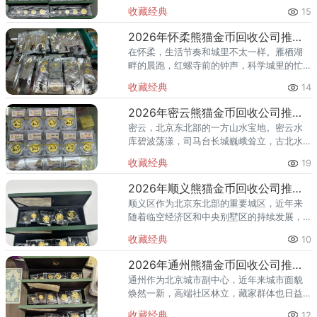
国际会都迎来送往，科学城里的精英汇聚，
收藏经典
15
红螺寺的香火绵延不绝——怀柔的藏家群体
也在悄然壮大。熊猫金币，作为
2026年怀柔熊猫金币回收公司推荐 怀柔哪里回收熊猫金币
在怀柔，生活节奏和城里不太一样。雁栖湖
畔的晨跑，红螺寺前的钟声，科学城里的忙
碌——怀柔人懂得享受生活，也懂得收藏价
收藏经典
14
值。熊猫金币作为兼具投资与收藏属性的热
门品种，在怀柔的藏家圈子里一
2026年密云熊猫金币回收公司推荐 密云回收熊猫金币正规渠道
密云，北京东北部的一方山水宝地。密云水
库碧波荡漾，司马台长城巍峨耸立，古北水
镇的灯火与星空交相辉映。在这片生态宜居
收藏经典
19
的土地上，越来越多的人开始关注钱币收
藏，熊猫金币凭借其国家法定货币
2026年顺义熊猫金币回收公司推荐 顺义回收熊猫金币渠道
顺义区作为北京东北部的重要城区，近年来
随着临空经济区和中央别墅区的持续发展，
高端居住群体不断扩大，熊猫金币的藏家数
收藏经典
10
量也在稳步增长。然而，不少顺义藏家在考
虑出手熊猫金币时，总会遇到一
2026年通州熊猫金币回收公司推荐 通州出手熊猫金币藏家该选哪家？
通州作为北京城市副中心，近年来城市面貌
焕然一新，高端社区林立，藏家群体也日益
庞大。走在通州的大街小巷，从万达广场到
收藏经典
12