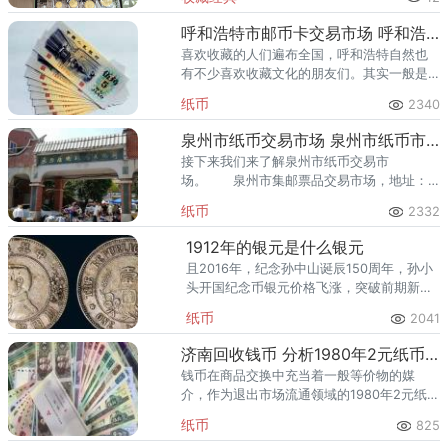
爱琴海购物公园，从行政办公区到运河商务
区，关注钱币收藏的人越来越多
呼和浩特市邮币卡交易市场 呼和浩特去哪回收纸币
喜欢收藏的人们遍布全国，呼和浩特自然也
有不少喜欢收藏文化的朋友们。其实一般是
找邮币卡交易市场或者古玩市场，在这些地
纸币
2340
方总能遇到不少宝贝。那么呼和浩特市邮币
卡交易市场在哪呢？
泉州市纸币交易市场 泉州市纸币市场地址
接下来我们来了解泉州市纸币交易市
场。 泉州市集邮票品交易市场，地址：
泉州刺桐东路万维邮票艺术馆 出售钱币
纸币
2332
不需要去钱币交易市场，只需一个电话即可
完成。
1912年的银元是什么银元
且2016年，纪念孙中山诞辰150周年，孙小
头开国纪念币银元价格飞涨，突破前期新高
250万。选举孙中山为第一领导人。铸造的
纸币
2041
首批银元以孙中山头像为背景图案。
济南回收钱币 分析1980年2元纸币最新价格多少
钱币在商品交换中充当着一般等价物的媒
介，作为退出市场流通领域的1980年2元纸
币，济南在回收钱币最新价格方面起着重要
纸币
825
的作用。