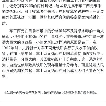
五角星水印这两种，而且在其钱币的背面左下方花树的位置
中，还分别有2和R的两种暗记，这些都是属于车工两元纸币
的防伪标识。对于收藏者们来说，在其收藏的过程中，一定要
额外的重视这一方面，做好其纸币真伪的鉴定是尤为关键的一
步。
车工两元在目前市场中的价格虽然不及背绿水印的一角人
民币，但是由于其钱币的存世量稀少，在未来市场中定是一枚
潜力巨大的收藏品，小编之所以这样说的原因是在于，在
1992年时，央行就针对车工两元钱币实行了只收不付的政
策，在加上早年间，车工两元钱币在我国流通使用的过程中，
消耗量是十分巨大的，其回收销毁的十分彻底，这一系列的行
为，自然也就导致其钱币的现存世量十分稀有。而且随着人民
币收藏热潮的兴起，车工两元纸币在日后成为人们所追逐的对
象。
本站部分内容收集于互联网，如有侵犯您的权利请联系我们及时删除。