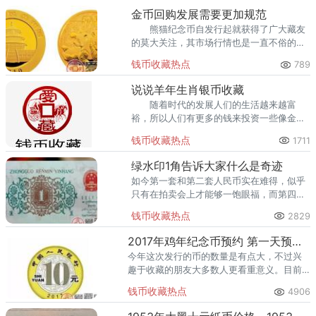
回收渠道里，能精准识别版别溢
金币回购发展需要更加规范
熊猫纪念币自发行起就获得了广大藏友
的莫大关注，其市场行情也是一直不俗的，
但是在其发展中也有很多的小插曲，就如熊
钱币收藏热点
789
猫金币回购可以说并非容易。
说说羊年生肖银币收藏
随着时代的发展人们的生活越来越富
裕，所以人们有更多的钱来投资一些像金银
币一样很贵重的金属。而金银币这种用金银
钱币收藏热点
1711
制作的贵金属制作的币种，行情越来越好。
绿水印1角告诉大家什么是奇迹
如今第一套和第二套人民币实在难得，似乎
只有在拍卖会上才能够一饱眼福，而第四套
人民币的价值正在慢慢体现。在第三套人民
钱币收藏热点
2829
币中，绿水印1角的名气越来越大，甚至盖过
了整套人民币的名气。
2017年鸡年纪念币预约 第一天预约情况
今年这次发行的币的数量是有点大，不过兴
趣于收藏的朋友大多数人更看重意义。目前
第一天的一个上午就己经有一些地区的银行
钱币收藏热点
4906
支行己经全部预约完毕。