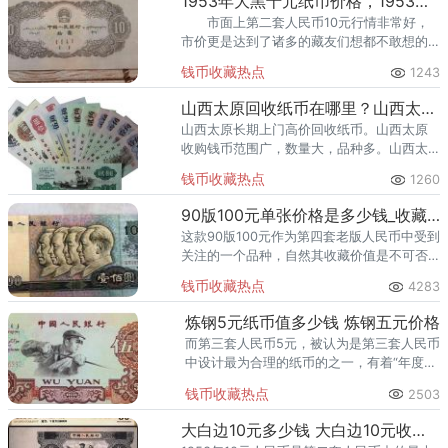
1953年大黑十元纸币价格，1953年大黑十元回收价格
市面上第二套人民币10元行情非常好，
市价更是达到了诸多的藏友们想都不敢想的
高位，现在的1953年大黑十元纸币可谓是收
钱币收藏热点
1243
藏界的宠儿，1953年大黑十元纸币价格已经
到了8至十万
山西太原回收纸币在哪里？山西太原长期上门高价回收纸币
山西太原长期上门高价回收纸币。山西太原
收购钱币范围广，数量大，品种多。山西太
原收购旧版纸币，可提供上门收购服务，山
钱币收藏热点
1260
西太原长期面向全国高价收购旧版纸币。
90版100元单张价格是多少钱_收藏前景
这款90版100元作为第四套老版人民币中受到
关注的一个品种，自然其收藏价值是不可否
认的。
钱币收藏热点
4283
炼钢5元纸币值多少钱 炼钢五元价格
而第三套人民币5元，被认为是第三套人民币
中设计最为合理的纸币的之一，有着“年度世
界最佳纸币”的美誉，收藏价值很高。
钱币收藏热点
2503
大白边10元多少钱 大白边10元收藏价值