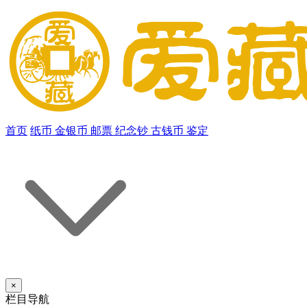
首页
纸币
金银币
邮票
纪念钞
古钱币
鉴定
×
栏目导航