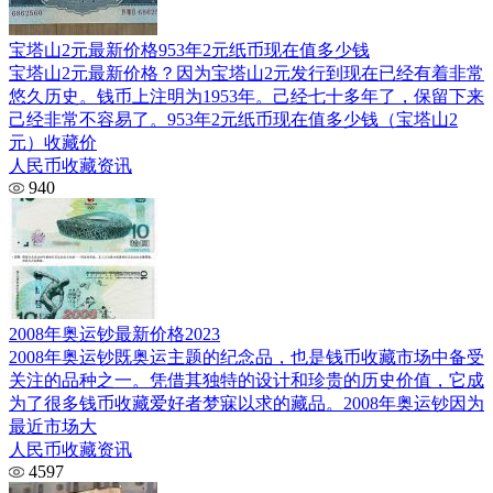
宝塔山2元最新价格953年2元纸币现在值多少钱
宝塔山2元最新价格？因为宝塔山2元发行到现在已经有着非常
悠久历史。钱币上注明为1953年。己经七十多年了，保留下来
己经非常不容易了。953年2元纸币现在值多少钱（宝塔山2
元）收藏价
人民币收藏资讯
940
2008年奥运钞最新价格2023
2008年奥运钞既奥运主题的纪念品，也是钱币收藏市场中备受
关注的品种之一。凭借其独特的设计和珍贵的历史价值，它成
为了很多钱币收藏爱好者梦寐以求的藏品。2008年奥运钞因为
最近市场大
人民币收藏资讯
4597