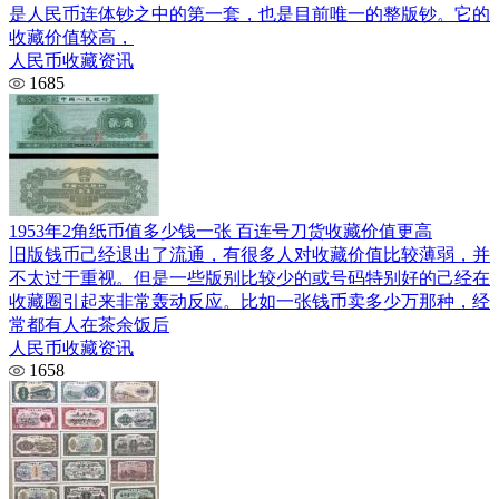
是人民币连体钞之中的第一套，也是目前唯一的整版钞。它的
收藏价值较高，
人民币收藏资讯
1685
1953年2角纸币值多少钱一张 百连号刀货收藏价值更高
旧版钱币己经退出了流通，有很多人对收藏价值比较薄弱，并
不太过于重视。但是一些版别比较少的或号码特别好的己经在
收藏圈引起来非常轰动反应。比如一张钱币卖多少万那种，经
常都有人在茶余饭后
人民币收藏资讯
1658