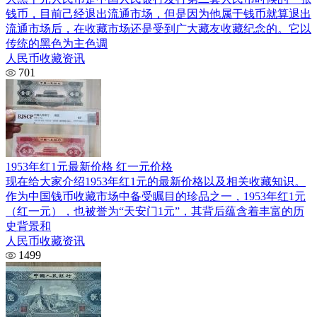
钱币，目前己经退出流通市场，但是因为他属于钱币就算退出
流通市场后，在收藏市场还是受到广大藏友收藏纪念的。它以
传统的黑色为主色调
人民币收藏资讯
701
1953年红1元最新价格 红一元价格
现在给大家介绍1953年红1元的最新价格以及相关收藏知识。
作为中国钱币收藏市场中备受瞩目的珍品之一，1953年红1元
（红一元），也被誉为“天安门1元”，其背后蕴含着丰富的历
史背景和
人民币收藏资讯
1499