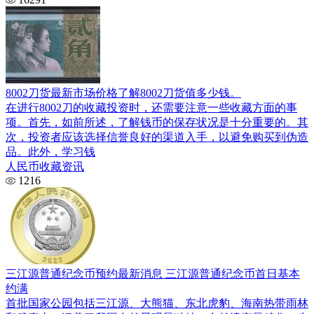
8002刀货最新市场价格了解8002刀货值多少钱。
在进行8002刀的收藏投资时，还需要注意一些收藏方面的事
项。首先，如前所述，了解钱币的保存状况是十分重要的。其
次，投资者应该选择信誉良好的渠道入手，以避免购买到伪造
品。此外，学习钱
人民币收藏资讯
1216
三江源普通纪念币预约最新消息 三江源普通纪念币首日基本
约满
首批国家公园包括三江源、大熊猫、东北虎豹、海南热带雨林