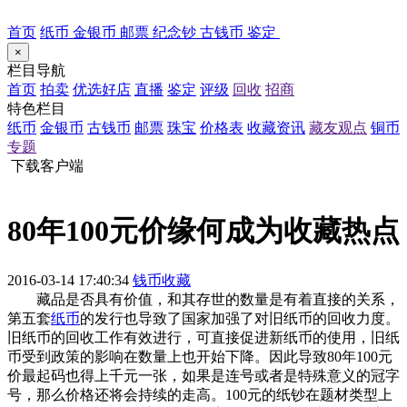
首页
纸币
金银币
邮票
纪念钞
古钱币
鉴定
×
栏目导航
首页
拍卖
优选好店
直播
鉴定
评级
回收
招商
特色栏目
纸币
金银币
古钱币
邮票
珠宝
价格表
收藏资讯
藏友观点
铜币
专题
下载客户端
80年100元价缘何成为收藏热点
2016-03-14 17:40:34
钱币收藏
藏品是否具有价值，和其存世的数量是有着直接的关系，
第五套
纸币
的发行也导致了国家加强了对旧纸币的回收力度。
旧纸币的回收工作有效进行，可直接促进新纸币的使用，旧纸
币受到政策的影响在数量上也开始下降。因此导致80年100元
价最起码也得上千元一张，如果是连号或者是特殊意义的冠字
号，那么价格还将会持续的走高。100元的纸钞在题材类型上