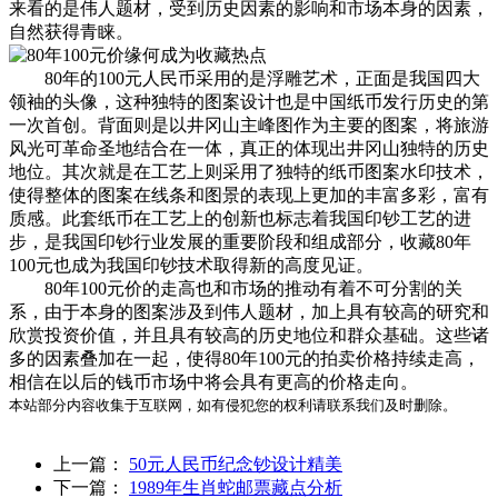
来看的是伟人题材，受到历史因素的影响和市场本身的因素，
自然获得青睐。
80年的100元人民币采用的是浮雕艺术，正面是我国四大
领袖的头像，这种独特的图案设计也是中国纸币发行历史的第
一次首创。背面则是以井冈山主峰图作为主要的图案，将旅游
风光可革命圣地结合在一体，真正的体现出井冈山独特的历史
地位。其次就是在工艺上则采用了独特的纸币图案水印技术，
使得整体的图案在线条和图景的表现上更加的丰富多彩，富有
质感。此套纸币在工艺上的创新也标志着我国印钞工艺的进
步，是我国印钞行业发展的重要阶段和组成部分，收藏80年
100元也成为我国印钞技术取得新的高度见证。
80年100元价的走高也和市场的推动有着不可分割的关
系，由于本身的图案涉及到伟人题材，加上具有较高的研究和
欣赏投资价值，并且具有较高的历史地位和群众基础。这些诸
多的因素叠加在一起，使得80年100元的拍卖价格持续走高，
相信在以后的钱币市场中将会具有更高的价格走向。
本站部分内容收集于互联网，如有侵犯您的权利请联系我们及时删除。
上一篇：
50元人民币纪念钞设计精美
下一篇：
1989年生肖蛇邮票藏点分析