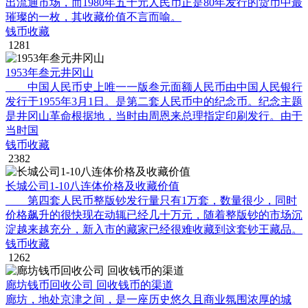
出流通市场，而1980年五十元人民币正是80年发行的货币中最
璀璨的一枚，其收藏价值不言而喻。
钱币收藏
1281
1953年叁元井冈山
中国人民币史上唯一一版叁元面额人民币由中国人民银行
发行于1955年3月1日。是第二套人民币中的纪念币。纪念主题
是井冈山革命根据地，当时由周恩来总理指定印刷发行。由于
当时国
钱币收藏
2382
长城公司1-10八连体价格及收藏价值
第四套人民币整版钞发行量只有1万套，数量很少，同时
价格飙升的很快现在动辄已经几十万元，随着整版钞的市场沉
淀越来越充分，新入市的藏家已经很难收藏到这套钞王藏品。
钱币收藏
1262
廊坊钱币回收公司 回收钱币的渠道
廊坊，地处京津之间，是一座历史悠久且商业氛围浓厚的城