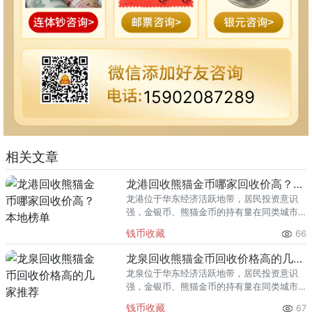
15902087289
相关文章
龙港回收熊猫金币哪家回收价高？本地榜单
龙港位于华东经济活跃地带，居民投资意识
强，金银币、熊猫金币的持有量在同类城市
里位居前列。每逢金价高位，龙港藏友变现
钱币收藏
66
熊猫金币的需求就明显升温，但鱼龙混杂的
回收渠道里，能精准识别版别溢
龙泉回收熊猫金币回收价格高的几家推荐
龙泉位于华东经济活跃地带，居民投资意识
强，金银币、熊猫金币的持有量在同类城市
里位居前列。每逢金价高位，龙泉藏友变现
钱币收藏
67