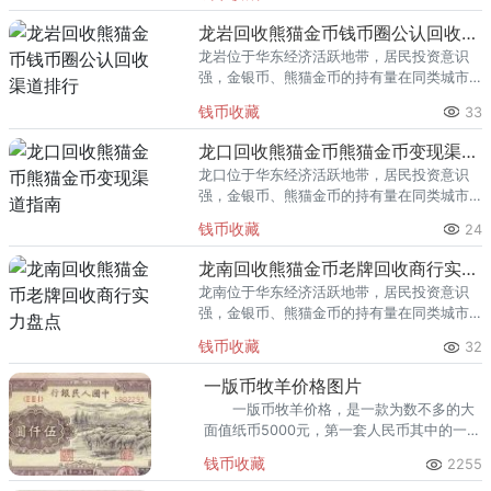
熊猫金币的需求就明显升温，但鱼龙混杂的
回收渠道里，能精准识别版别溢
龙岩回收熊猫金币钱币圈公认回收渠道排行
龙岩位于华东经济活跃地带，居民投资意识
强，金银币、熊猫金币的持有量在同类城市
里位居前列。每逢金价高位，龙岩藏友变现
钱币收藏
33
熊猫金币的需求就明显升温，但鱼龙混杂的
回收渠道里，能精准识别版别溢
龙口回收熊猫金币熊猫金币变现渠道指南
龙口位于华东经济活跃地带，居民投资意识
强，金银币、熊猫金币的持有量在同类城市
里位居前列。每逢金价高位，龙口藏友变现
钱币收藏
24
熊猫金币的需求就明显升温，但鱼龙混杂的
回收渠道里，能精准识别版别溢
龙南回收熊猫金币老牌回收商行实力盘点
龙南位于华东经济活跃地带，居民投资意识
强，金银币、熊猫金币的持有量在同类城市
里位居前列。每逢金价高位，龙南藏友变现
钱币收藏
32
熊猫金币的需求就明显升温，但鱼龙混杂的
回收渠道里，能精准识别版别溢
一版币牧羊价格图片
一版币牧羊价格，是一款为数不多的大
面值纸币5000元，第一套人民币其中的一
员，8品的现在市面上成交的价格差不多去
钱币收藏
2255
到20万的天价了。