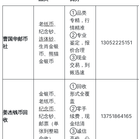
①品类
专精，行
老
纸币
、
情精准
纪念钞、
②专业
曹国华邮币
连体钞
、
鉴定，报
13052225151
社
生肖金银
价合理
币、熊猫
③现金
金银币
交易，到
账迅速
①回收
金银币、
形式全覆
老纸币、
盖
纪念币
、
②零手
姜杰钱币回
纪念钞、
续费，现
13751864165
收
邮票（单
金结清
张到整箱
③诚信
全收）
高价，公