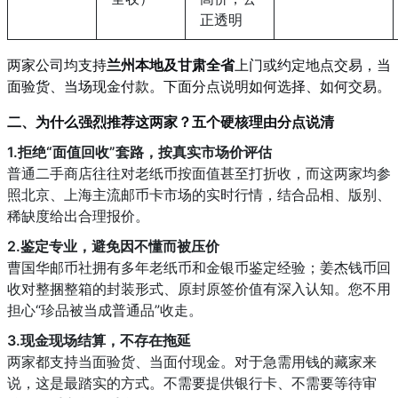
正透明
两家公司均支持
兰州本地及甘肃全省
上门或约定地点交易，当
面验货、当场现金付款。下面分点说明如何选择、如何交易。
二、为什么强烈推荐这两家？五个硬核理由分点说清
1.拒绝“面值回收”套路，按真实市场价评估
普通二手商店往往对老纸币按面值甚至打折收，而这两家均参
照北京、上海主流邮币卡市场的实时行情，结合品相、版别、
稀缺度给出合理报价。
2.鉴定专业，避免因不懂而被压价
曹国华邮币社拥有多年老纸币和金银币鉴定经验；姜杰钱币回
收对整捆整箱的封装形式、原封原签价值有深入认知。您不用
担心“珍品被当成普通品”收走。
3.现金现场结算，不存在拖延
两家都支持当面验货、当面付现金。对于急需用钱的藏家来
说，这是最踏实的方式。不需要提供银行卡、不需要等待审