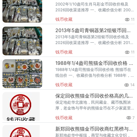
2002年1/10盎司生肖马彩金币回收价格及
2026回收渠道推荐 一、收藏价值分析 2002
年，中国人民银行发行了1/10盎司生肖马彩金
钱币收藏
11
币，隶属生肖贺岁题材。该品种为金币、规
格 1
2013年5盎司青铜器第2组银币回收价格及2026回收渠道推荐
2013年5盎司青铜器第2组银币回收价格及
2026回收渠道推荐 一、收藏价值分析 2013
年，中国人民银行发行了5盎司青铜器第2组
钱币收藏
11
银币（第2组），隶属贵金属纪念币。该品种
为银币、规
1988年1/4盎司熊猫金币回收价格 熊猫币在线估价
1988年1/4盎司熊猫金币回收价格 熊猫币在
线估价 一、收藏价值与价格分析 1988年，中
国人民银行发行了1/4盎司熊猫金币，隶属熊
钱币收藏
14
猫投资纪念题材。该品种为金币、规格 1/4盎
司
保定回收熊猫金币回收价格高的几家推荐
保定地处华北腹地，民间藏金、藏币氛围浓
厚，老金饰与早年的熊猫金币在不少家庭里
沉睡。金价走高后，越来越多保定藏友想把
钱币收藏
7
闲置熊猫金币变现，却担心只按克重计价的
金店抹掉收藏溢价。熊猫金币不
新郑回收熊猫金币回收商红黑榜与建议
新郑地处华中枢纽，商贸与收藏文化交织，