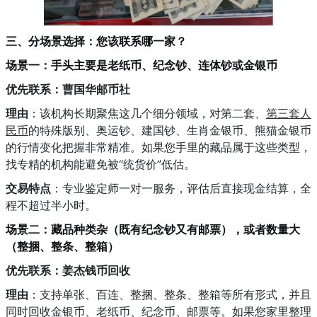
三、分场景选择：您该联系哪一家？
场景一：手头主要是老纸币、纪念钞、连体钞或金银币
优先联系：曹国华邮币社
理由
：该机构长期聚焦这几个细分领域，对第二套、
第三套人
民币
的特殊版别、奥运钞、建国钞、生肖金银币、熊猫金银币
的行情变化把握非常精准。如果您手里的藏品属于这些类型，
找专精的机构能避免被“统货价”低估。
交易特点
：专业鉴定师一对一服务，评估后直接现金结算，全
程不超过半小时。
场景二：藏品种类杂（既有纪念钞又有邮票），或者数量大
（整捆、整条、整箱）
优先联系：姜杰钱币回收
理由
：支持单张、百连、整捆、整条、整箱等所有形式，并且
同时回收金银币、老纸币、纪念币、邮票等。如果您家里整理