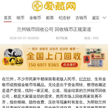
首页
纸币
金银币
邮票
纪念钞
古钱币
鉴定
兰州钱币回收公司 回收钱币正规渠道
2026-05-07 16:29:00
钱币收藏
阅读：420
在兰州，不少市民家中都保留着老版人民币、
纪念钞
、生肖金
银币或熊猫金银币等藏品。无论是出于资金周转、整理收藏还
是遗产变现，找到一家正规、公道、现金结算的兰州钱币回收
公司，都是大家最迫切的需求。然而市场上回收商家良莠不
齐，报价模糊、隐性收费、压价等现象时有发生。为帮助兰州
及甘肃地区的藏家快速、安全地完成交易，本文直接推荐两家