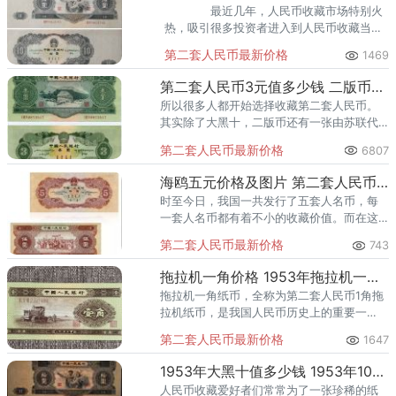
最近几年，人民币收藏市场特别火
热，吸引很多投资者进入到人民币收藏当
中，尤其是旧版人民币的收藏。 第二套
第二套人民币最新价格
1469
人民币大黑拾纸币正面图像为男性工人和女
性农民的形象。
第二套人民币3元值多少钱 二版币3元最新价格
所以很多人都开始选择收藏第二套人民币。
其实除了大黑十，二版币还有一张由苏联代
印的纸币，那就是1953年3元，也被称为苏三
第二套人民币最新价格
6807
元。
海鸥五元价格及图片 第二套人民币海鸥五元价格
时至今日，我国一共发行了五套人名币，每
一套人名币都有着不小的收藏价值。而在这
所发行的五套人名币中，最为最为特殊的、
第二套人民币最新价格
743
收藏价值最高的一套人名币莫过于发行的第
二套人名币了。也正因为其钱币
拖拉机一角价格 1953年拖拉机一角存世量与真假鉴定
拖拉机一角纸币，全称为第二套人民币1角拖
拉机纸币，是我国人民币历史上的重要一
角。该纸币发行于1955年3月1日，并于1967
第二套人民币最新价格
1647
年12月15日停止流通。其票面正面图案为农
民使用现代工具
1953年大黑十值多少钱 1953年10元收藏价值如何
人民币收藏爱好者们常常为了一张珍稀的纸