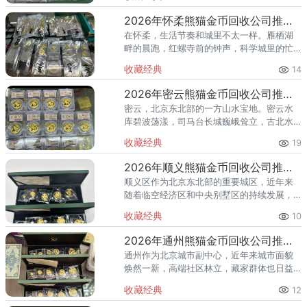
红螺寺的香火绵延不绝——怀柔的藏家群体
也在悄然壮大。熊猫金币，作为
2026年怀柔熊猫金币回收公司推荐 怀柔哪里回收熊猫金币
在怀柔，生活节奏和城里不太一样。雁栖湖
畔的晨跑，红螺寺前的钟声，科学城里的忙
碌——怀柔人懂得享受生活，也懂得收藏价
收藏经典
14
值。熊猫金币作为兼具投资与收藏属性的热
门品种，在怀柔的藏家圈子里一
2026年密云熊猫金币回收公司推荐 密云回收熊猫金币正规渠道
密云，北京东北部的一方山水宝地。密云水
库碧波荡漾，司马台长城巍峨耸立，古北水
镇的灯火与星空交相辉映。在这片生态宜居
收藏经典
19
的土地上，越来越多的人开始关注钱币收
藏，熊猫金币凭借其国家法定货币
2026年顺义熊猫金币回收公司推荐 顺义回收熊猫金币渠道
顺义区作为北京东北部的重要城区，近年来
随着临空经济区和中央别墅区的持续发展，
高端居住群体不断扩大，熊猫金币的藏家数
收藏经典
10
量也在稳步增长。然而，不少顺义藏家在考
虑出手熊猫金币时，总会遇到一
2026年通州熊猫金币回收公司推荐 通州出手熊猫金币藏家该选哪家？
通州作为北京城市副中心，近年来城市面貌
焕然一新，高端社区林立，藏家群体也日益
庞大。走在通州的大街小巷，从万达广场到
收藏经典
12
爱琴海购物公园，从行政办公区到运河商务