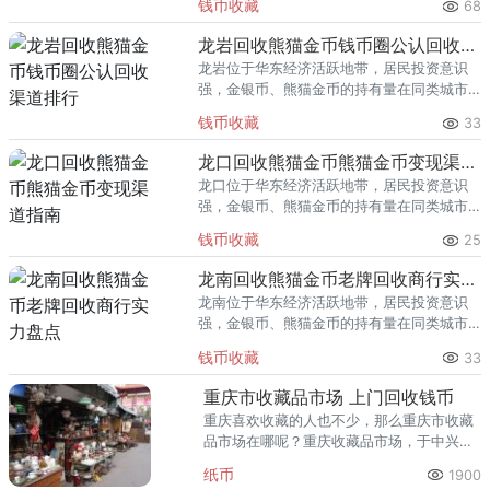
钱币收藏
68
熊猫金币的需求就明显升温，但鱼龙混杂的
回收渠道里，能精准识别版别溢
龙岩回收熊猫金币钱币圈公认回收渠道排行
龙岩位于华东经济活跃地带，居民投资意识
强，金银币、熊猫金币的持有量在同类城市
里位居前列。每逢金价高位，龙岩藏友变现
钱币收藏
33
熊猫金币的需求就明显升温，但鱼龙混杂的
回收渠道里，能精准识别版别溢
龙口回收熊猫金币熊猫金币变现渠道指南
龙口位于华东经济活跃地带，居民投资意识
强，金银币、熊猫金币的持有量在同类城市
里位居前列。每逢金价高位，龙口藏友变现
钱币收藏
25
熊猫金币的需求就明显升温，但鱼龙混杂的
回收渠道里，能精准识别版别溢
龙南回收熊猫金币老牌回收商行实力盘点
龙南位于华东经济活跃地带，居民投资意识
强，金银币、熊猫金币的持有量在同类城市
里位居前列。每逢金价高位，龙南藏友变现
钱币收藏
33
熊猫金币的需求就明显升温，但鱼龙混杂的
回收渠道里，能精准识别版别溢
重庆市收藏品市场 上门回收钱币
重庆喜欢收藏的人也不少，那么重庆市收藏
品市场在哪呢？重庆收藏品市场，于中兴
路，这里共有两层楼，底层以古玩为主，二
纸币
1900
楼是邮币卡市场。重庆民间收藏品市场，位