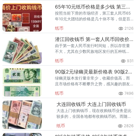
于重庆市博物馆内。
65年10元纸币价格是多少钱 第三套人民币10元大团结价格详情
按照当前下滑的市场经济，第三套人民币65
年10元大团结的价格是几十块不等，但是百
连号绝品的大团结十元最高收盘价能有两三
纸币
2126
万元左右。 大团结可分为三个版本，分
别是二冠、三冠和荧光版。
潜江回收钱币 第一套人民币回收价格
由于第一套人民币发行时间短，所以存世量
不大，尤其在少数民族地区发行的五种纸
币，现在存世量可以说是凤毛麟角，非常稀
纸币
931
缺。
90版2元绿幽灵最新价格表 90版2元值多少钱
绿幽灵版本发行量非常少，收藏价值高，而
且市场价格有不断攀升之势，感兴趣的朋友
不要错过了好行情。
纸币
7496
大连回收钱币 大连上门回收钱币
大连上门收购钱币，现在收购钱币业务是比
较多的，全国各地都有收购钱币的。而随着
钱币收购市场的发展，现在很多都上门收购
纸币
2826
钱币了。那么大连上门收购钱币联系方式是
什么呢? 大连收购钱币的市场