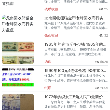
强，金银币、熊猫金币的持有量在同类城市
里位居前列。每逢金价高位，龙口藏友变现
钱币收藏
25
熊猫金币的需求就明显升温，但鱼龙混杂的
回收渠道里，能精准识别版别溢
龙南回收熊猫金币老牌回收商行实力盘点
龙南位于华东经济活跃地带，居民投资意识
强，金银币、熊猫金币的持有量在同类城市
里位居前列。每逢金价高位，龙南藏友变现
钱币收藏
32
熊猫金币的需求就明显升温，但鱼龙混杂的
回收渠道里，能精准识别版别溢
1965年的壹市斤多少钱 1965年的壹市斤价值
目前在邮币交易市场上，1965年全国通用粮
票一市斤价值3元左右。新中国成立初期，物
资极度匮乏，粮食自然无法做到敞开供应，
纸币
5929
以满足全国人民的温饱。
1990年100元4连体价格 90年100元四连体钞最新价格
连体钞在货币收藏市场一直以来都是特立独
行的一个品种。连体钞将纸币拼接在一起而
没有任何的违和之感。由于连体钞的品相的
纸币
2659
不同也会影响90版100元四连体钞的市场价
格。
1972年纺织女工5角人民币最新价格 1972年5角人民币平板水印防伪标志
总而言之，第三套人民币中某些券种是
处在特殊历史时期设计、印刷、发行的纸