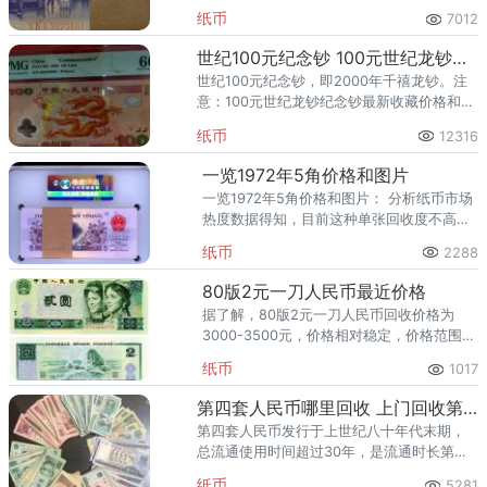
币，极其精美，必然有很多潜力品种可供市
纸币
7012
场挖掘，是超级黑马奔腾的摇蓝。
世纪100元纪念钞 100元世纪龙钞纪念钞最新收藏价格
世纪100元纪念钞，即2000年千禧龙钞。注
意：100元世纪龙钞纪念钞最新收藏价格和保
值升值行情实时变化，我们要具体变化具体
纸币
12316
咨询和分析！
一览1972年5角价格和图片
一览1972年5角价格和图片： 分析纸币市场
热度数据得知，目前这种单张回收度不高
的，都是以十连号、百连号甚至是延伸到第
纸币
2288
四套人民币的捆货为面向对象。而绝品整刀
的1972年5角价格收盘范围为4000-4500元
80版2元一刀人民币最近价格
左右，市价高于单张。
据了解，80版2元一刀人民币回收价格为
3000-3500元，价格相对稳定，价格范围仅
供参考，具体价格请联系我们依据实物估
纸币
1017
价。
第四套人民币哪里回收 上门回收第四套人民币
第四套人民币发行于上世纪八十年代末期，
总流通使用时间超过30年，是流通时长第二
的纸币，它之所以被人谈论，是因为几乎家
纸币
5281