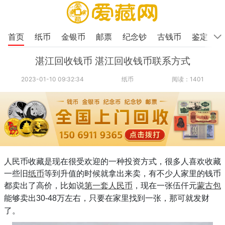
首页
纸币
金银币
邮票
纪念钞
古钱币
鉴定
湛江回收钱币 湛江回收钱币联系方式
2023-01-10 09:32:34
纸币
阅读：1401
人民币收藏
是现在很受欢迎的一种投资方式，很多人喜欢收藏
一些旧
纸币
等到升值的时候就拿出来卖，有不少人家里的钱币
都卖出了高价
，比如说
第一套人民币
，现在一张伍仟元
蒙古包
能够卖出
30-48万左右，只要在家里找到一张，那可就发财
了。