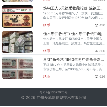
家都有，并不稀缺，极其大众化，人人触手
可及，因此很多新手收藏，都
炼钢工人5元钱币收藏报价 炼钢工人5元钱币图片
1960年5元俗称“炼钢5元”，隶属于我国第三
套人民币，发行时间为1969年10月20日，停
止流通时间为2000年7月，正面图案是炼钢
纸币
490
工人，背面图案是油井架和煤矿开采，票幅
尺寸是:
佳木斯回收纸币 佳木斯回收钱币地点
佳木斯市，黑龙江省辖地级市，位于中国东
北部，地处松花江、黑龙江、乌苏里江汇流
的三江平原腹地，被誉为“华夏东极”，是中国
纸币
860
最早迎接太阳升起的地方。你了解在佳木斯
哪些地区可以回收纸币吗？
枣红1角价格 1960年枣红壹角最新价格
枣红1角，作为第三套人民币中的珍稀品种，
市场价格已攀升至2000至5000元不等，具体
依据品相而定。该纸币发行于1962年，票面
纸币
626
呈现独特的枣红色，设计精美，具有极高的
收藏价值。其双
粤ICP备13077976号
© 2026 广州爱藏网信息技术有限公司