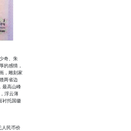
刘少奇、朱
厚的感情，
画，雕刻家
赣两省边
，最高山峰
瀑，浮云薄
面衬托国徽
0元人民币价