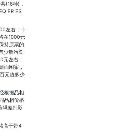
(16种)，
Q ER ES
00左右；十
在1000元
保持原票的
面有少量污染
0元左右；
票面图案，
一百元值多少
已经根据品相
同品相价格
，号码差别影
格高于带4