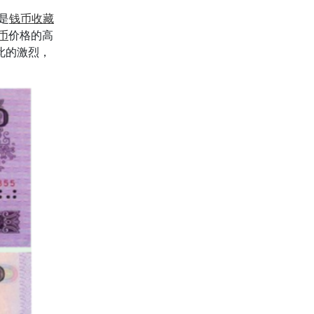
是
钱币收藏
币
价格的高
此的激烈，