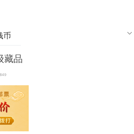
钱币
鉴定
级藏品
849