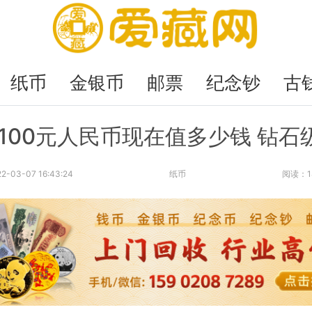
纸币
金银币
邮票
纪念钞
古
年100元人民币现在值多少钱 钻石
2-03-07 16:43:24
纸币
阅读：1