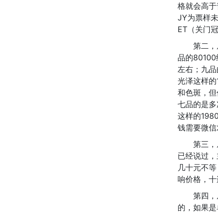
格就会高于普
JY为票样未发
ET（关门
第二，
品的801
左右；九品
光泽这样的
和色斑，但
七品的是多
这样的19
钱需要微信
第三，
已经说过，
几十元不等
响价格，十连
第四，
的，如果是