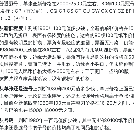
通冠号，单张全新价格在2000-2500元左右。80年100元冠号共
行：CP（首发冠），CQ CR CS CT CU CW CX CY CZ EP E
冠）JZ（补号）。
从
新旧程度
上判断1980年100元值多少钱，全新的单张价格在15
00纸币为无折痕，表面有极轻度的褪色，这样的80版100元纸币价格
的是有较明显的折痕，票角有最轻度的磨圆，票面无污染，仍能
1980年100元价值在800左右；八品的为有几条明显折痕，票
仍坚挺不垂软，边缘无撕裂痕，票角有轻度磨圆这样的价格在60
次触摸流通，票面已污染，并垂软，边缘有小裂口，但未延伸到
80年100元人民币价格大概在350元左右；至于更旧一些的80版
发照片跟商家具体洽谈，没有很标准的价格。
从
单张还是连号
上判断1980年100元值多少钱，单张价格上面
主要是连号，无论是三张连号，还是五张连号价格均高于单张相
，目前全新第四套1980年100元百连整刀价格在16-20万之间
号码的也在15000-18000元之间。
从
号码
上判断1980年一百元值多少钱，其中无4的80100纸币价
单张还是连号带豹子号的价格均高于相同品相的价格。