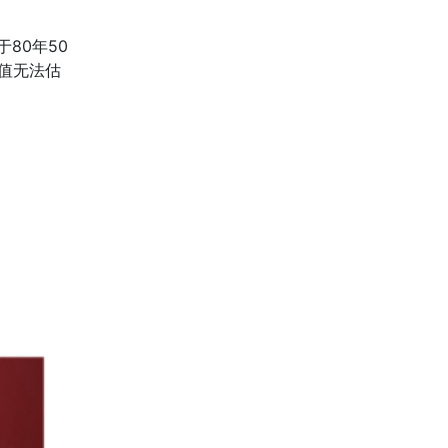
80年50
值无法估