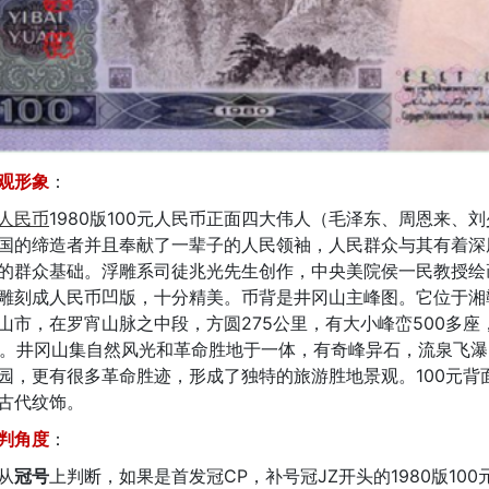
观形象
：
人民币
1980版100元人民币正面四大伟人（毛泽东、周恩来、
国的缔造者并且奉献了一辈子的人民领袖，人民群众与其有着深
的群众基础。浮雕系司徒兆光先生创作，中央美院侯一民教授绘
雕刻成人民币凹版，十分精美。币背是井冈山主峰图。它位于湘
山市，在罗宵山脉之中段，方圆275公里，有大小峰峦500多座
1米。井冈山集自然风光和革命胜地于一体，有奇峰异石，流泉飞
园，更有很多革命胜迹，形成了独特的旅游胜地景观。100元背
古代纹饰。
判角度
：
从
冠号
上判断，如果是首发冠CP，补号冠JZ开头的1980版10