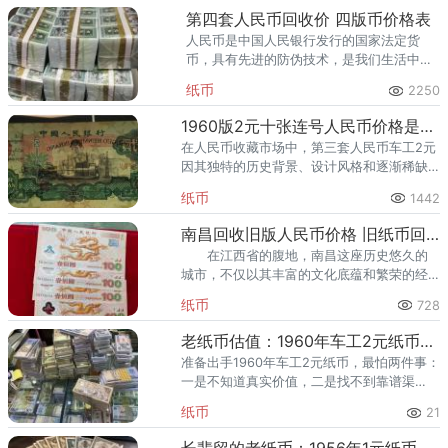
设的风貌，表现了中国共产党革命
第四套人民币回收价 四版币价格表
人民币是中国人民银行发行的国家法定货
币，具有先进的防伪技术，是我们生活中不
可或缺的一部分。第四套人民币是中国人民
纸币
2250
银行于1987年开始发行的一套货币，流通使
用时间长达30年，如今虽然
1960版2元十张连号人民币价格是多少 1960年二元车工纸币价格
在人民币收藏市场中，第三套人民币车工2元
因其独特的历史背景、设计风格和逐渐稀缺
的数量，一直受到广大收藏爱好者的青睐。
纸币
1442
近年来，其市场价格持续上涨，成为收藏市
场的一大亮点。1960年二
南昌回收旧版人民币价格 旧纸币回收价格表2020
在江西省的腹地，南昌这座历史悠久的
城市，不仅以其丰富的文化底蕴和繁荣的经
济活动闻名遐迩，更在钱币收藏界占据了一
纸币
728
席之地。提及“南昌回收旧版人民币价格”，不
禁让人联想到这座古城与旧
老纸币估值：1960年车工2元纸币值多少钱，不同品相差价很大
准备出手1960年车工2元纸币，最怕两件事：
一是不知道真实价值，二是找不到靠谱渠
道。本文先讲1960年车工2元纸币的收藏与升
纸币
21
值逻辑，再给最新回收参考价与上门回收渠
道，帮你卖得明明白
长辈留的老纸币：1956年1元纸币值多少钱，现在市价是多少？