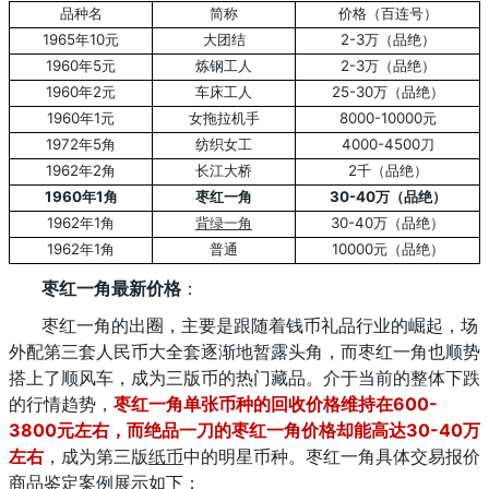
品种名
简称
价格（百连号）
1965年10元
大团结
2-3万（品绝）
1960年5元
炼钢工人
2-3万（品绝）
1960年2元
车床工人
25-30万（品绝）
1960年1元
女拖拉机手
8000-10000元
1972年5角
4000-4500刀
纺织女工
1962年2角
2千（品绝）
长江大桥
1960年1角
30-40万（品绝）
枣红一角
1962年1角
30-40万（品绝）
背绿一角
1962年1角
10000元（品绝）
普通
枣红一角最新价格
：
枣红一角的出圈，主要是跟随着钱币礼品行业的崛起，场
外配第三套人民币大全套逐渐地暂露头角，而枣红一角也顺势
搭上了顺风车，成为三版币的热门藏品。介于当前的整体下跌
的行情趋势，
枣红一角单张币种的回收价格维持在600-
3800元左右，而绝品一刀的枣红一角价格却能高达30-40万
左右
，成为第三版
纸币
中的明星币种。枣红一角具体交易报价
商品鉴定案例展示如下：