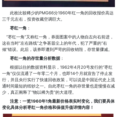
此枚比较稀少的PMG66分1960年红一角的回收报价高达
三千元左右，投资收藏空调巨大。
枣红一角
：
“枣红一角”又称红一角，券面图案中的人物自左向右前进，
这在当时“左右路线”之争甚嚣尘上的年代，犯了严重的“右
倾”错误。此后，该券即遭到严苛的回收销毁，存世量骤减。
枣红一角的存世量分析数据
：
根据以往的数据资料显示，1962年4月20号发行的“枣红
一角”仅仅流通了一年零二个月，也即14个月就宣告了停止发
行，并且央行实行了快速回收政策，可以说是中国近代史上流
通时间最短的纸钞之一。自此枣红一角的存世量也是慢慢在减
少，真正阐释了“物以稀为贵”的大道理。
注意：一览1960年1角最新价格表实时变化，我们要具体
变化具体分析枣红一角价格和保值升值详情内容！