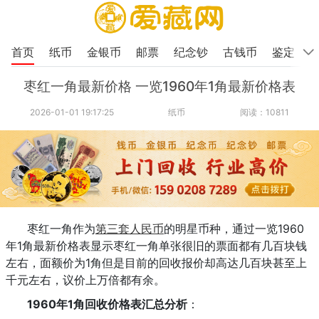
首页
纸币
金银币
邮票
纪念钞
古钱币
鉴定
枣红一角最新价格 一览1960年1角最新价格表
2026-01-01 19:17:25
纸币
阅读：10811
枣红一角作为
第三套人民币
的明星币种，通过一览1960
年1角最新价格表显示枣红一角单张很旧的票面都有几百块钱
左右，面额价为1角但是目前的回收报价却高达几百块甚至上
千元左右，议价上万倍都有余。
1960年1角回收价格表汇总分析
：