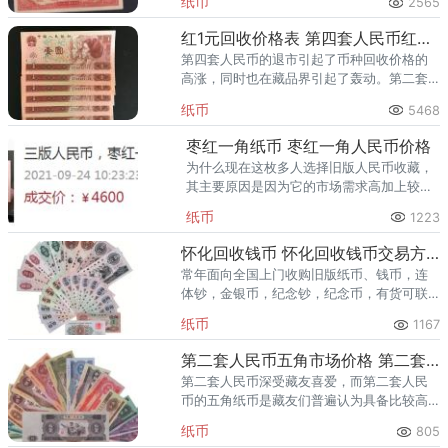
纸币
2565
一白银网等财经网站转载内容。
红1元回收价格表 第四套人民币红一元最新报价收藏价格
第四套人民币的退市引起了币种回收价格的
高涨，同时也在藏品界引起了轰动。第二套
人民币一元有两个版币，分别是红一元和黑
纸币
5468
一元。
枣红一角纸币 枣红一角人民币价格
为什么现在这枚多人选择旧版人民币收藏，
其主要原因是因为它的市场需求高加上较为
未定的投资回报，这点从目前市场行情可以
纸币
1223
看出一二，很多纸币都出现的非常大的涨
幅。
怀化回收钱币 怀化回收钱币交易方式
常年面向全国上门收购旧版纸币、钱币，连
体钞，金银币，纪念钞，纪念币，有货可联
系，当天即可安排上门回收，当面验货付
纸币
1167
款，安全有保障。
第二套人民币五角市场价格 第二套人民币五角收藏价格
第二套人民币深受藏友喜爱，而第二套人民
币的五角纸币是藏友们普遍认为具备比较高
的升值空间的纸币。五角纸币的图像是水
纸币
805
坝，主景图案内容体现了新中国社会主义建