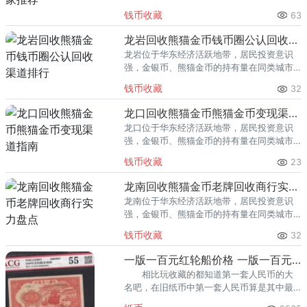
里位居前列。每逢金价高位，龙泉藏友变现
钱币收藏
63
熊猫金币的需求就明显升温，但鱼龙混杂的
回收渠道里，能精准识别版别溢
龙岩回收熊猫金币钱币圈公认回收渠道排行
龙岩位于华东经济活跃地带，居民投资意识
强，金银币、熊猫金币的持有量在同类城市
里位居前列。每逢金价高位，龙岩藏友变现
钱币收藏
32
熊猫金币的需求就明显升温，但鱼龙混杂的
回收渠道里，能精准识别版别溢
龙口回收熊猫金币熊猫金币变现渠道指南
龙口位于华东经济活跃地带，居民投资意识
强，金银币、熊猫金币的持有量在同类城市
里位居前列。每逢金价高位，龙口藏友变现
钱币收藏
23
熊猫金币的需求就明显升温，但鱼龙混杂的
回收渠道里，能精准识别版别溢
龙南回收熊猫金币老牌回收商行实力盘点
龙南位于华东经济活跃地带，居民投资意识
强，金银币、熊猫金币的持有量在同类城市
里位居前列。每逢金价高位，龙南藏友变现
钱币收藏
32
熊猫金币的需求就明显升温，但鱼龙混杂的
回收渠道里，能精准识别版别溢
一版一百元红轮船价格 一版一百元红轮船价格行情表
相比玩收藏的都知道第一套人民币的大
名吧，在旧纸币中第一套人民币算是其中最
值钱的一套纸币了。 禁止第一黄金网第