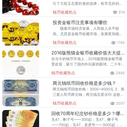
引了大批玉石爱好者的追捧，有市无价的市
场让南红玛瑙迅速红遍大江南北。
钱币收藏热点
974
投资金银币注意事项有哪些
随着市场经济发展，人民收入水平较
高。尤其是金银币收藏市场，发展更加稳
定。只有掌握了相关注意事项，才能确保收
钱币收藏热点
1749
藏的金银币，未来增值空间较大。
2016版熊猫金银币收藏价值大大提升
在当今的钱币市场上，2016版熊猫金银币最
受欢迎，吸引了国内外玩家的眼球。二十年
之后，熊猫金银币的销量大幅度提升，满足
钱币收藏热点
2896
了很多收藏家的愿望。
两元钱纸币回收价格是多少钱？
两元钱纸币回收价格：3000~4000元 3、第
三套人民币两元钱：两元钱五星水印 这枚纸
币的水印是国旗五角星水印，区别于古币水
钱币收藏热点
3597
印，存量略大于古币水印版两元钱。
回收70周年纪念钞价格是多少？哪里回收70周年纪念钞？
无47，豹子号——300起；无47，狮子号
——700起；无47，老虎号——3000起；无