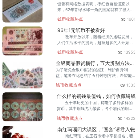
也曾有网络数据表明，枣红色自被遗忘以
来，62年背绿水印一角的图案就有了很大的
变化，尤其是背景图案发生了巨大的改变，
钱币收藏热点
1601
由以前的枣红色变成了墨绿色，给人一种欣
欣向荣之感，散发着蓬勃生机。
96年1元纸币不被看好
改革开放以来，随着经济的迅猛发展，
人们生活水平的提高，越拉越多的人开始投
资理财。下面，小编就为您介绍一下96年1
钱币收藏热点
13953
元人民币吧。
金银商品假货横行，五大辨别方法任你挑
为了避免金银币假货的猖狂，维护自身利
益，笔者在此总结了五种辨别方法，希望能
够帮助消费者提高贵金属纪念币的辨别能
钱币收藏热点
1333
力。
什么样的铜钱最值钱，如何收藏铜钱
五千年历史的中国，铸造了多种多样的
货币，其中铜钱尤为繁多，各个朝代的铜钱
独树一帜，给铜钱发展史增添了不一样的色
钱币收藏热点
14222
彩。
南红玛瑙四大误区，“圈套“请君入瓮
南红玛瑙，在玉石市场中享誉盛名，吸