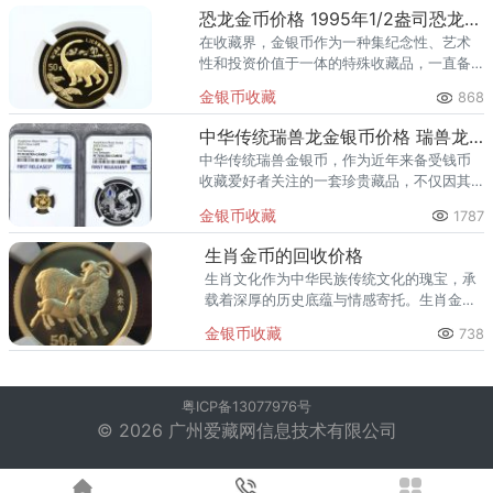
恐龙金币价格 1995年1/2盎司恐龙金币值多少钱
在收藏界，金银币作为一种集纪念性、艺术
性和投资价值于一体的特殊收藏品，一直备
受藏家们的青睐。1995年1/2盎司恐龙金币目
金银币收藏
868
前价格在15000-18000-33000元左右，恐龙
金币
中华传统瑞兽龙金银币价格 瑞兽龙金银币值多少钱
中华传统瑞兽金银币，作为近年来备受钱币
收藏爱好者关注的一套珍贵藏品，不仅因其
独特的艺术设计和深厚的文化内涵，更因其
金银币收藏
1787
限量发行的特殊性质而备受追捧。据悉，中
华传统瑞兽龙金银币价格大致在
生肖金币的回收价格
生肖文化作为中华民族传统文化的瑰宝，承
载着深厚的历史底蕴与情感寄托。生肖金币
将生肖文化与贵金属完美融合，不仅是精美
金银币收藏
738
的艺术品，更是兼具收藏与投资价值的热门
藏品。当藏家或投资者考虑将生
粤ICP备13077976号
© 2026 广州爱藏网信息技术有限公司