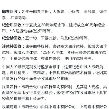
邮票回收：
各年份邮票年册，大版票、小版票、编号票、编年
JT票等等。
票、
30周年纪念币、建行成立40周年纪念
纪念币回收：
宁夏成立
币、*六届运动会纪念币等等。
纪念钞回收：
五十钞、千禧龙钞、鸟巢纪念钞等等。
连体钞
回收：
康银阁整版钞、康银阁大四连体钞、长城大四连
125分八连体、各种三联体钞和四连体
体钞、长城八连体钞、
钞、千禧龙钞两连
体、香港连体钞、澳门连体钞等等。
中国人民银行定期发行熊猫金银币，这些纪念币以大熊猫为主
题，设计精美，工艺精湛，不仅具有极高的艺术价值，还因其
限量发行的特性而备受收藏市场的青睐。
限量发行：熊猫金银币的发行量均有限制，尤其是大规格、高
面额的纪念币发行量更为稀少，这使得它们在收藏市场上具有
较高的稀缺性和升值潜力。
权威铸造：熊猫金银币由沈阳造币有限公司、上海造币有限公