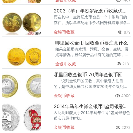
1407
行情还算稳定，没有较大的起伏。
2003（羊）年贺岁纪念币收藏优势明显，投资需了解市场情况
而在其中，生肖纪念币也是一个非常热门的
存在。所以羊年纪念币价格回升机遇难得各
位收藏朋友抓好机会。
金银币收藏
879
哪里回收金币 回收金币要注意什么
如果金银币有水渍、污斑、变色、生锈、霉
点等情况，显然属于品相有问题的范畴，其
价格必然会受到影响。因此建议不要贪图便
金银币收藏
2131
宜，在选择的时候尽可能回避和远离这些品
相有问题的金银币。
哪里回收金银币 70周年金银币回收价
说到金银币的回收，其中最引人注目
的，是中华人民共和国成立70周年金银纪念
币。国庆70周年金银币发行于2019年9月上
金银币收藏
4900
旬，一经面世立即成为市场热点。
2014年马年生肖金银币1盎司银彩色币 市价
因此此时能入手2014年马年生肖1盎司银彩色
币实乃最佳时机。
金银币收藏
2272