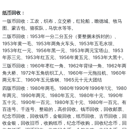
纸币
回收：
一版币回收：工农，织布，立交桥，红轮船，瞻德城、牧马
图、蒙古包、骆驼队，马饮水等等。
1953年一分二分五分（要整捆未拆封的）、
二版币回收：
1953年黄一毛、1953年两角火车头、1953年五毛水坝、
1953年红一元、1956年黑一元、1953年两元宝塔山、1953
年苏三元、1953年红五元、1956年黄五元、1953年大黑十。
1960年枣红一角、1962年背绿一角、1962年两
三版币回收：
角大桥、1972年五角纺织工人、1960年一元拖拉机、1960年
两元车工、1960年五元炼钢、1965元十元大团结
1980年两毛、1980年1990年1996年1元、1980
四版币回收：
年两元、1990年两元、1980年五元、1980年十元、1990年
五十元、1990年一百元、1980年五十元、1980年一百元。有
百连号、千连号、整箱的，高价回收。钱币回收，回收邮票、
纪念币回收，回收钱币，金银回收，纸币回收、古币回收，回
收金银，回收旧币，收购纸币，纪念币收购，回收纪念币，回