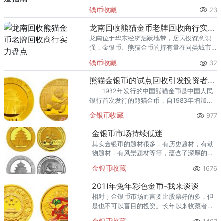
里位居前列。每逢金价高位，龙口藏友变现
钱币收藏
23
熊猫金币的需求就明显升温，但鱼龙混杂的
回收渠道里，能精准识别版别溢
龙南回收熊猫金币老牌回收商行实力盘点
龙南位于华东经济活跃地带，居民投资意识
强，金银币、熊猫金币的持有量在同类城市
里位居前列。每逢金价高位，龙南藏友变现
钱币收藏
32
熊猫金币的需求就明显升温，但鱼龙混杂的
回收渠道里，能精准识别版别溢
熊猫金银币的试点回收引发投资者参与热情
1982年发行的中国熊猫金币是中国人民
银行首次发行的熊猫金币，自1983年增加发
行熊猫银币以来，熊猫金银币便作年度固定
金银币收藏
977
项目逐年发行。
金银币市场持续低迷
其实金银币的题材很多，有历史题材，有动
物题材，有风景题材等等，蕴含了深厚的历
史文化和民族文化，和人民币藏品一样，在
金银币收藏
1676
投资方面都是具有稳定性，保值性。
2011年兔年彩色金币-我来谈谈
相对于金银币市场而言要比股票好的多，但
是也不可以盲目的投资。长年以来收藏者对
金银币都很青睐，最重要的原因是因为他的
金银币收藏