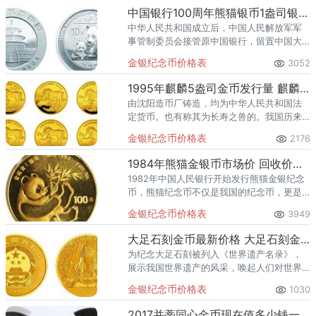
中国银行100周年熊猫银币1盎司银币 价格
中华人民共和国成立后，中国人民解放军军
事管制委员会接管原中国银行，留置中国大
陆地区的各分支机构部门收归中国国有，继
金银纪念币价格表
3052
续以中国银行行名营业存续。
1995年麒麟5盎司金币发行量 麒麟金银纪念币回收价格
由沈阳造币厂铸造，均为中华人民共和国法
定货币。也有称其为长寿之兽的。我国历来
将麒麟、龙、凤凰和龟合称为“四灵”，并将麒
金银纪念币价格表
2176
麟列为“四灵”之首。
1984年熊猫金银币市场价 回收价目表
1982年中国人民银行开始发行熊猫金银纪念
币，熊猫纪念币不仅是我国的纪念币，更是
世界五大投资币之一，由于其独特的铸造工
金银纪念币价格表
3949
艺以及题材成为了世界金银币收藏爱好者的
热门选择。1984年熊猫
大足石刻金币最新价格 大足石刻金币价格
为纪念大足石刻被列入《世界遗产名录》，
展示我国世界遗产的风采，唤起人们对世界
遗产的保护意识，中国人民银行于2016年7月
金银纪念币价格表
1030
19日发行了世界遗产——大足石刻金银纪念
币一套。该套金银纪念
2017并蒂同心金币现在值多少钱一枚 2017并蒂同心金币价格