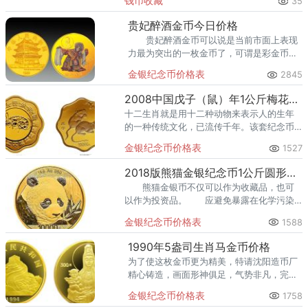
钱币收藏
35
熊猫金币的需求就明显升温，但鱼龙混杂的
回收渠道里，能精准识别版别溢
贵妃醉酒金币今日价格
贵妃醉酒金币可以说是当前市面上表现
力最为突出的一枚金币了，可谓是彩金币的
龙头老大了。下面我们来看看贵妃醉酒金币
金银纪念币价格表
2845
今日价格如何？其前身为徽剧，通称皮簧
戏。
2008中国戊子（鼠）年1公斤梅花形纪念金币
十二生肖就是用十二种动物来表示人的生年
的一种传统文化，已流传千年。该套纪念币
共13枚，其中金币7枚，银币6枚，均为中华
金银纪念币价格表
1527
人民共和国法定货币。
2018版熊猫金银纪念币1公斤圆形金质纪念币
熊猫金银币不仅可以作为收藏品，也可
以作为投资品。 应避免暴露在化学污染
的空气中。 应避免直接用手触碰产品，
金银纪念币价格表
1588
防止人体汗液侵蚀产品。 如需清洗，建
议聘请专业清洗机构清洗。
1990年5盎司生肖马金币价格
为了使这枚金币更为精美，特请沈阳造币厂
精心铸造，画面形神俱足，气势非凡，完美
的再现了画作精髓。
金银纪念币价格表
1758