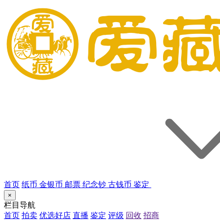
首页
纸币
金银币
邮票
纪念钞
古钱币
鉴定
×
栏目导航
首页
拍卖
优选好店
直播
鉴定
评级
回收
招商