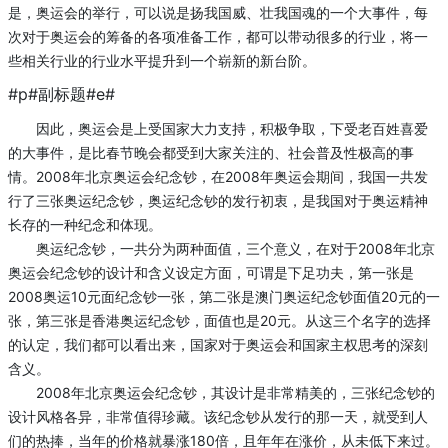
是，奥运会的举行，可以说是扬我国威、壮我国魂的一个大事件，每
次对于奥运会的筹备的各项准备工作，都可以带动很多的行业，将一
些相关行业的行业水平提升到一个崭新的新台阶。
#p#副标题#e#
因此，奥运会是上受国家大力支持，积极争取，下受老百姓喜爱
的大事件，是比春节晚会都受到大家关注的、社会普及性极高的事
情。2008年北京奥运会纪念钞，在2008年奥运会期间，我国一共发
行了三张奥运纪念钞，奥运纪念钞的发行初衷，是我国对于奥运精神
长存的一种纪念和体现。
奥运纪念钞，一共分为两种面值，三个意义，在对于2008年北京
奥运会纪念钞的设计和含义设定方面，可谓是下足功夫，第一张是
2008奥运10元面纪念钞一张，第二张是澳门奥运纪念钞面值20元的一
张，第三张是香港奥运纪念钞，面值也是20元。从这三个名字的选择
的认定，我们都可以看出来，国家对于奥运会和国家主权思考的深刻
含义。
2008年北京奥运会纪念钞，其设计是非常精美的，三张纪念钞的
设计风格各异，非常值得珍藏。该纪念钞从发行的那一天，就受到人
们的热捧，当年的价格就暴涨180倍，且年年在涨价，从未低下来过。