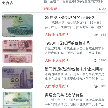
强，金银币、熊猫金币的持有量在同类城市
里位居前列。每逢金价高位，龙南藏友变现
钱币收藏
32
熊猫金币的需求就明显升温，但鱼龙混杂的
回收渠道里，能精准识别版别溢
29届奥运会纪念钞的行情分析
第29届奥运会纪念钞发行于29届奥运
会，在北京成功举行，如今时隔8年，这枚
纪念钞会有哪些行情呢？
人民币收藏资讯
1343
1990年1元纸币的价格走势
而且当时九十年代正是我国出台政策要求下
海经商的时候，所以在当时由于经济上的飞
速发展，以及在市面上对这枚纸币的流通需
人民币收藏资讯
5250
求比较高，所以才导致了如今残留稀少的局
面。
澳门奥运纪念钞价格未来让人期待
带着这样的疑问，我们今天的分享就主要是
集中在对澳门奥运纪念钞价格的了解上，具
体的内容马上来看看吧。
人民币收藏资讯
1385
奥运会鸟巢纪念钞价格
对于每一个中国人而言，奥运会都具有
一种独特的情结，我国本身就有了几千年的