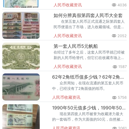
文化，一直以来，在奥运会这一项古老的运
人民币收藏资讯
4036
动上都花费了很多的精神，终于在2008年得
以举行奥运会，虽然
如何分辨真假第四套人民币大全套
在第五套人民币正式流通之际第四套人
民币便退出了市场，进入收藏领域。但是人
民币收藏市场却可以为大家圆梦，只要藏家
人民币收藏资讯
2052
的眼光很好，就不担心自己没有收益。
第一套人民币5元帆船
在经过了多年之后，这套人民币早就已经被
新的人民币给替代，但它们在收藏市场上却
依然风彩无限。每一种不同面值的纸币，都
人民币收藏资讯
1587
拥有自己的特色，其中第一套人民币5元帆
船，让很多收藏者爱不释手。
62年2角纸币值多少钱？62年2角纸币最新市场价格
众所周知，在现在流通的第五套人民币
中，已经没有了2角面值的纸币。
人民币收藏资讯
5756
1990年50元值多少钱，1990年50元最新价格是多少钱
现在第四套人民币被誉为收藏潜力最大
的一套钱币，作为大面值的50元，自然被藏
友看好，因为面值越大，升值空间就越明
人民币收藏资讯
2061