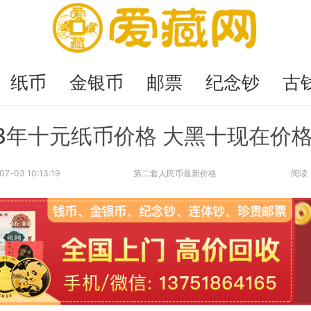
纸币
金银币
邮票
纪念钞
古
53年十元纸币价格 大黑十现在价
07-03 10:13:19
第二套人民币最新价格
阅读：