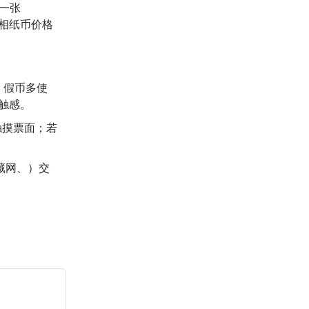
一张
品相纸币价格
；假币多使
触感。
触摸票面；若
藏网、）交