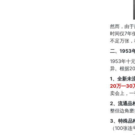
然而，由于
时间仅7年
不足万张，
二、195
1953年
异。根据2
1、全新未
20万—3
卖会上，一
2、流通品
整但边角磨
3、特殊品
（100张