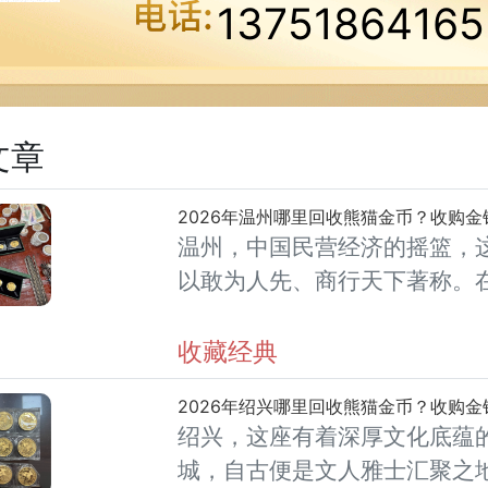
13751864165
文章
温州，中国民营经济的摇篮，
以敢为人先、商行天下著称。
的资产配置中，黄金与钱币收
据着重要位置，熊猫金币更是
收藏经典
家信用背书、精美的熊猫图案
跟随金价稳
绍兴，这座有着深厚文化底蕴
城，自古便是文人雅士汇聚之