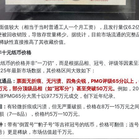
面值较大（相当于当时普通工人一个月工资），且发行量仅6.2
便被回收销毁，导致存世量稀少。据统计，目前市场流通的完整
稀缺性直接推高了其收藏价值。
3年十元纸币价格
十元纸币的价格并非“一刀切”，而是根据品相、冠号、评级等因素
025年最新市场数据，其价格区间大致如下：
流通品：
票面无折痕、无污渍、四角尖锐，PMG评级65分以上
0万元，部分顶级品相（如“冠军分”）甚至突破50万元。
例如，2
张PMG65分大黑十以97.75万元成交，创下近年纪录。
相：
有轻微折痕或污渍，但无严重破损，价格在8万—15万元之
损（7—8品），价格约5万—10万元。
种：
带有“倒置号”“豹子号”等吉祥冠号的纸币，价格可翻倍；连
连号）更是稀缺，市场估值超千万元。