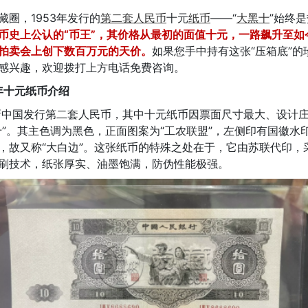
藏圈，1953年发行的
第二套人民币
十元
纸币
——“
大黑十
”始终
币史上公认的“币王”，其价格从最初的面值十元，一路飙升至如
拍卖会上创下数百万元的天价。
如果您手中持有这张“压箱底”的
感兴趣，欢迎拨打上方电话免费咨询。
3年十元纸币介绍
，新中国发行第二套人民币，其中十元纸币因票面尺寸最大、设计
十”。其主色调为黑色，正面图案为“工农联盟”，左侧印有国徽水
，故又称“大白边”。这张纸币的特殊之处在于，它由苏联代印，
刷技术，纸张厚实、油墨饱满，防伪性能极强。