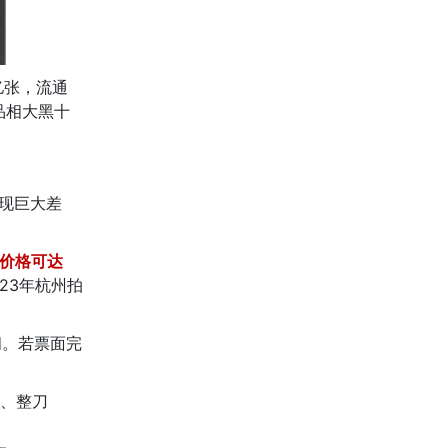
亿张，流通
品相大黑十
呈现巨大差
，价格可达
023年杭州拍
间。若票面完
号、整刀