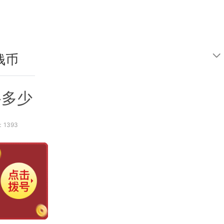
钱币
鉴定
格多少
1393