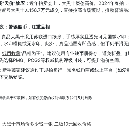
场“天价”效应：
近年拍卖会上，大黑十屡创高价。2024年春拍，
分倒置号大黑十以158.7万元成交，直接拉高市场预期，推动普通
议：警惕假币，注重品相
：
真品大黑十采用苏联进口纸张，手感厚实且透光可见国徽水印
，水印模糊或无水印。此外，真品油墨有凹凸感，假币则平滑无
：
纸币收藏
“品相为王”。建议使用专业钱币册保存，避免折叠、
先选择PMG、PCGS等权威机构评级封装，可提升溢价空间。
：
新手藏家建议通过正规拍卖行、知名钱币商或线上平台（如爱
下交易受骗。
容收集于互联网，如有侵犯您的权利请联系我们及时删除。
：
大黑十市场价多少钱一张 二版10元回收价格