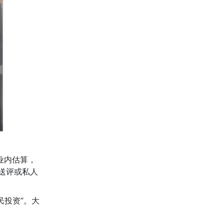
业内估算，
、送评或私人
民投资”。大