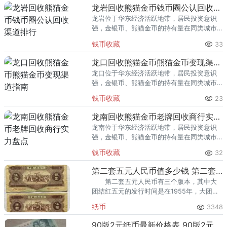
回收渠道里，能精准识别版别溢
龙岩回收熊猫金币钱币圈公认回收渠道排行
龙岩位于华东经济活跃地带，居民投资意识
强，金银币、熊猫金币的持有量在同类城市
里位居前列。每逢金价高位，龙岩藏友变现
钱币收藏
33
熊猫金币的需求就明显升温，但鱼龙混杂的
回收渠道里，能精准识别版别溢
龙口回收熊猫金币熊猫金币变现渠道指南
龙口位于华东经济活跃地带，居民投资意识
强，金银币、熊猫金币的持有量在同类城市
里位居前列。每逢金价高位，龙口藏友变现
钱币收藏
23
熊猫金币的需求就明显升温，但鱼龙混杂的
回收渠道里，能精准识别版别溢
龙南回收熊猫金币老牌回收商行实力盘点
龙南位于华东经济活跃地带，居民投资意识
强，金银币、熊猫金币的持有量在同类城市
里位居前列。每逢金价高位，龙南藏友变现
钱币收藏
32
熊猫金币的需求就明显升温，但鱼龙混杂的
回收渠道里，能精准识别版别溢
第二套五元人民币值多少钱 第二套五元人民币单张价格
第二套五元人民币有三个版本，其中大
团结红五元的发行时间是在1955年，大团结
海鸥五元和大团结黄五元的发行时间都是在
纸币
3348
1962年。现在收藏市场上，这第二套人民币
五元纸币的不同版本价
90版2元纸币最新价格表 90版2元纸币价格多少钱