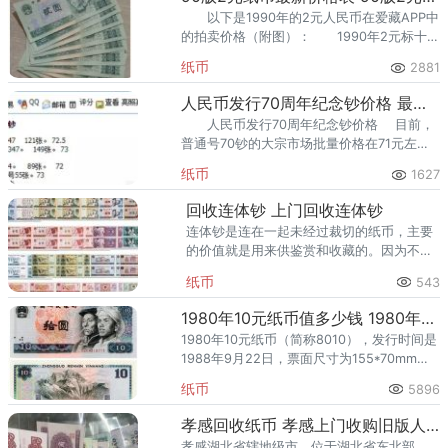
以下是1990年的2元人民币在爱藏APP中
的拍卖价格（附图）： 1990年2元标十，
在爱藏APP中的起拍价格（人民币）：150
纸币
2881
元。
人民币发行70周年纪念钞价格 最新的价格
人民币发行70周年纪念钞价格 目前，
普通号70钞的大宗市场批量价格在71元左
右，号码不同价格不同。
纸币
1627
回收连体钞 上门回收连体钞
连体钞是连在一起未经过裁切的纸币，主要
的价值就是用来供鉴赏和收藏的。因为不是
大量投放市场进行流通的，连体钞都是限量
纸币
543
装帧并采用溢价发行的方式，发行数量及其
有限，所以具有极高的收藏价值
1980年10元纸币值多少钱 1980年的10块钱现在值多少钱
1980年10元纸币（简称8010），发行时间是
1988年9月22日，票面尺寸为155*70mm，
二字冠八号码，正面图案是汉族和蒙古族男
纸币
5896
子头像。1980年版的10元人民币以其独特的
孝感回收纸币 孝感上门收购旧版人民币
孝感湖北省辖地级市，位于湖北省东北部，