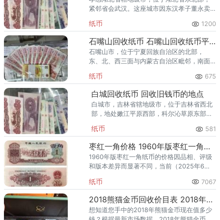
紧邻省会武汉。这座城市因东汉孝子董永卖
身葬父、行孝感天动地而得名，具有深厚的
纸币
1200
孝文化底蕴。孝感是武汉城市圈和长江中游
城市群的重要成员，也是国家新
石嘴山回收纸币 石嘴山回收纸币平台
石嘴山市，位于宁夏回族自治区的北部，
东、北、西三面与内蒙古自治区毗邻，南面
则与银川市接壤。这座城市东屏滔滔黄河
纸币
675
水，西依巍巍贺兰山，因贺兰山与黄河交汇
处“山石突出如嘴”而得名，具有得
白城回收纸币 回收旧钱币的地点
白城市，吉林省辖地级市，位于吉林省西北
部，地处嫩江平原西部，科尔沁草原东部，
吉、黑、蒙三省（区）交界处。白城哪个地
纸币
581
方回收纸币呢？在白城的洮北区、镇赉县、
通榆县、大安市和洮南市等地方
枣红一角价格‌ 1960年版枣红一角纸币价格
‌1960年版枣红一角纸币的价格因品相、评级
和版本差异而显著不同，当前（2025年6
月）市场价从400元至5.88万元不等。‌ 全新
纸币
7067
品相单张价格通常在2000-5000元
2018熊猫金币回收价目表 2018年熊猫金币值多少钱
想知道您手中的2018年熊猫金币现在值多少
钱？根据最新市场数据，2018年熊猫金币套