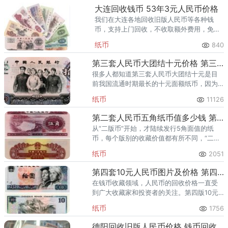
大连回收钱币 53年3元人民币价格
我们在大连各地回收旧版人民币等各种钱
币，支持上门回收，不收取额外费用，免费
上门，诚信交易。
纸币
840
第三套人民币大团结十元价格 第三套人民币10元价格及图片
很多人都知道第三套人民币大团结十元是目
前我国流通时期最长的十元面额纸币，因为
其图案是人民代表从人民大会堂整齐走出的
纸币
11126
场景，显示中国各族人民团结一致的景象，
因此这张钞票被人们称之为“大
第二套人民币五角纸币值多少钱 第二套5角纸币值多少钱
从“二版币”开始，才陆续发行5角面值的纸
币，每个版别的收藏价值都有所不同，“二版
币”中的5角纸币，发行时间为1955年3月1
纸币
2051
日，纸币备注年份为“1953年”。纸币背面
是“我国建造最
第四套10元人民币图片及价格 第四版10元人民币现在的价格
在钱币收藏领域，人民币的回收价格一直受
到广大收藏家和投资者的关注。第四版10元
人民币，作为我国货币历史中的重要一员，
纸币
1756
因其独特的设计、历史意义及市场供需关
系，其回收价格成为了市场讨论
德阳回收旧版人民币价格 钱币回收价格表