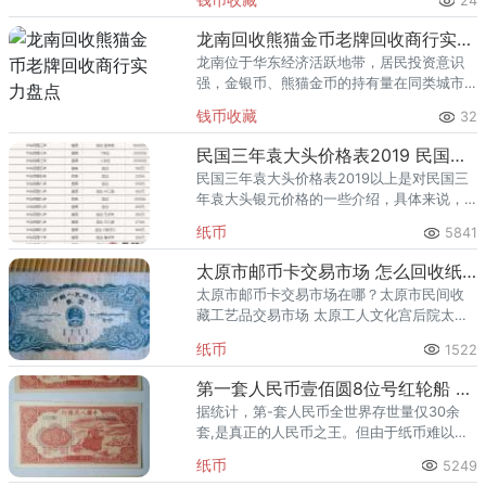
24
熊猫金币的需求就明显升温，但鱼龙混杂的
回收渠道里，能精准识别版别溢
龙南回收熊猫金币老牌回收商行实力盘点
龙南位于华东经济活跃地带，居民投资意识
强，金银币、熊猫金币的持有量在同类城市
里位居前列。每逢金价高位，龙南藏友变现
钱币收藏
32
熊猫金币的需求就明显升温，但鱼龙混杂的
回收渠道里，能精准识别版别溢
民国三年袁大头价格表2019 民国三年袁大头银元多少钱
民国三年袁大头价格表2019以上是对民国三
年袁大头银元价格的一些介绍，具体来说，
这些袁大头价格还要根据品相版本等来判断
纸币
5841
收藏价格，以上数据仅供参考。
太原市邮币卡交易市场 怎么回收纸币
太原市邮币卡交易市场在哪？太原市民间收
藏工艺品交易市场 太原工人文化宫后院太原
钢业钢雁旅游商品市场 太原市并州路93号出
纸币
1522
售钱币不需要去钱币交易市场，只需一个电
话即可完成。
第一套人民币壹佰圆8位号红轮船 一百元红轮船价格及图片
据统计，第-套人民币全世界存世量仅30余
套,是真正的人民币之王。但由于纸币难以保
存，第一套人民币纸币正濒临灭绝的危机。
纸币
5249