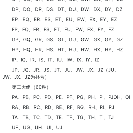
DP、DQ、DR、DS、DT、DU、DW、DX、DY、DZ
EP、EQ、ER、ES、ET、EU、EW、EX、EY、EZ
FP、FQ、FR、FS、FT、FU、FW、FX、FY、FZ
GP、GQ、GR、GS、GT、GU、GW、GX、GY、GZ
HP、HQ、HR、HS、HT、HU、HW、HX、HY、HZ
IP、IQ、IR、IS、IT、IU、IW、IX、IY、IZ
JP、JQ、JR、JS、JT、JU、JW、JX、JZ（JU、
JW、JX、JZ为补号）
第二大组（60种）
PA、PB、PC、PD、PE、PF、PG、PH、PI、PJQH、QI
RA、RB、RC、RD、RE、RF、RG、RH、RI、RJ
TA、TB、TC、TD、TE、TF、TG、TH、TI、TJ
UF、UG、UH、UI、UJ