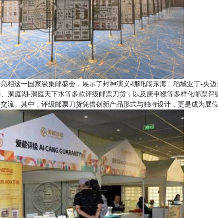
亮相这一国家级集邮盛会，展示了封神演义-哪吒闹东海、稻城亚丁-央迈
鹤影、洞庭湖-洞庭天下水等多款评级邮票刀货，以及庚申猴等多样化邮票评
足交流。其中，评级邮票刀货凭借创新产品形式与独特设计，更是成为展