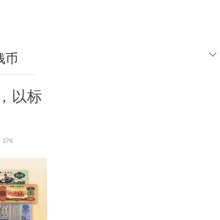
钱币
鉴定
，以标
276