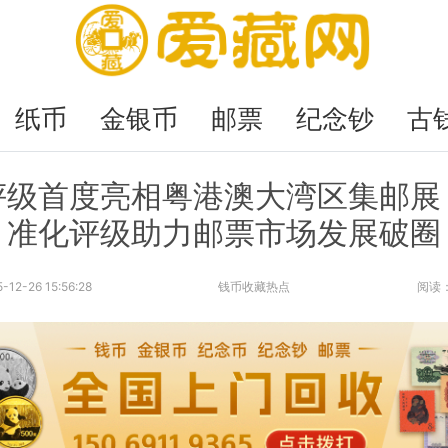
纸币
金银币
邮票
纪念钞
古
评级首度亮相粤港澳大湾区集邮展
准化评级助力邮票市场发展破圈
-12-26 15:56:28
钱币收藏热点
阅读：