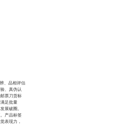
难辨、品相评估
检验、真伪认
看邮票刀货标
，满足批量
场发展破圈。
蕴。产品标签
视觉表现力，