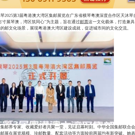
，横琴2025第3届粤港澳大湾区集邮展览在广东省横琴粤澳深度合作区天沐
方寸展琴澳，湾区筑同心”为主题，旨在通过
邮票
这一文化载体，打造兼具
涵的邮文化场景，展现粤港澳大湾区建设成就，促进城市间的文化交流。
，集邮界专家、收藏爱好者共聚一堂，见证启幕时刻。中华全国集邮联合
次邮展在展览规模、珍邮数量、配套活动等方面较前两届均有新突破。她