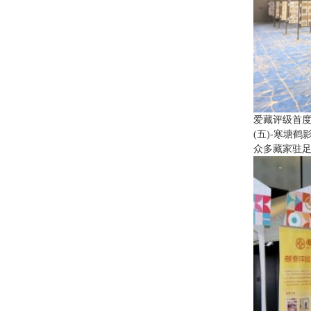
爱藏评级首度
(五)-寒塘
众多藏家驻