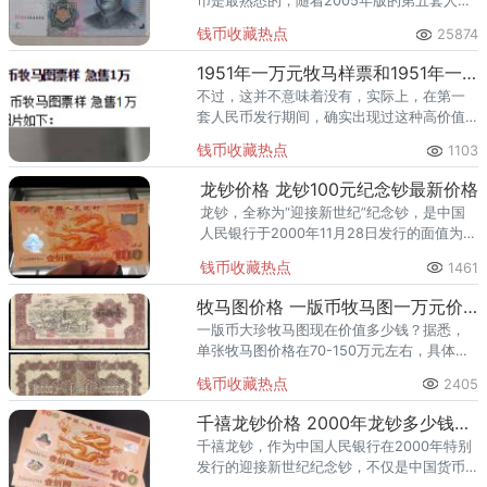
币是最熟悉的，随着2005年版的第五套人民
币的发行，1999年10元人民币流通数量越来
钱币收藏热点
25874
越少，大家都知道物以稀为贵，所以这款10
元人民币价格
​1951年一万元牧马样票和1951年一万元牧马图的价格分别是
不过，这并不意味着没有，实际上，在第一
套人民币发行期间，确实出现过这种高价值
的纸币，不过，可惜的是，第一套人民币一
钱币收藏热点
1103
万元牧马只流行了七年，后来就停止流通
了。
龙钞价格 龙钞100元纪念钞最新价格
龙钞，全称为“迎接新世纪”纪念钞，是中国
人民银行于2000年11月28日发行的面值为
100元的塑料纪念钞。它是中国历史上发行的
钱币收藏热点
1461
第一枚塑料钞，也是我国大陆第一张生肖贺
岁钞，具有极高的
牧马图价格 一版币牧马图一万元价格
一版币大珍牧马图现在价值多少钱？据悉，
单张牧马图价格在70-150万元左右，具体依
据品相而定。在钱币收藏市场上，每一枚纸
钱币收藏热点
2405
币都承载着历史的印记，其中“壹万元牧马
图”更是被誉为收藏界的
千禧龙钞价格 2000年龙钞多少钱一张
千禧龙钞，作为中国人民银行在2000年特别
发行的迎接新世纪纪念钞，不仅是中国货币