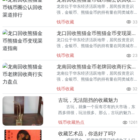
龙岩位于华东经济活跃地带，居民投资意识
强，金银币、熊猫金币的持有量在同类城市
里位居前列。每逢金价高位，龙岩藏友变现
钱币收藏
33
熊猫金币的需求就明显升温，但鱼龙混杂的
回收渠道里，能精准识别版别溢
龙口回收熊猫金币熊猫金币变现渠道指南
龙口位于华东经济活跃地带，居民投资意识
强，金银币、熊猫金币的持有量在同类城市
里位居前列。每逢金价高位，龙口藏友变现
钱币收藏
23
熊猫金币的需求就明显升温，但鱼龙混杂的
回收渠道里，能精准识别版别溢
龙南回收熊猫金币老牌回收商行实力盘点
龙南位于华东经济活跃地带，居民投资意识
强，金银币、熊猫金币的持有量在同类城市
里位居前列。每逢金价高位，龙南藏友变现
钱币收藏
32
熊猫金币的需求就明显升温，但鱼龙混杂的
回收渠道里，能精准识别版别溢
古玩，无法阻挡的收藏魅力
古玩，就像一个应有尽有的大市场，东
西多得很，玩法很多。那么，古玩的魅力究
竟何在呢? 最后是自身价植。
钱币收藏热点
1261
收藏艺术品，你选好了吗?