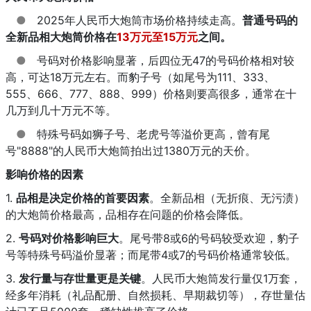
●
2025年人民币大炮筒市场价格持续走高。
普通号码的
全新品相大炮筒价格在
13万元至15万元
之间。
●
号码对价格影响显著，后四位无47的号码价格相对较
高，可达18万元左右。而豹子号（如尾号为111、333、
555、666、777、888、999）价格则要高很多，通常在十
几万到几十万元不等。
●
特殊号码如狮子号、老虎号等溢价更高，曾有尾
号"8888"的人民币大炮筒拍出过1380万元的天价。
影响价格的因素
1.
品相是决定价格的首要因素
。全新品相（无折痕、无污渍）
的大炮筒价格最高，品相存在问题的价格会降低。
2.
号码对价格影响巨大
。尾号带8或6的号码较受欢迎，豹子
号等特殊号码溢价显著；而尾带4或7的号码价格通常较低。
3.
发行量与存世量更是关键
。人民币大炮筒发行量仅1万套，
经多年消耗（礼品配册、自然损耗、早期裁切等），存世量估