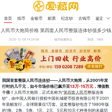
首页
纸币
金银币
邮票
纪念钞
古钱币
鉴定
人民币大炮筒价格 第四套人民币整版连体钞值多少钱
2025-12-08 14:24:56
钱币收藏热点
阅读：1965
我国首套整版人民币
连体钞
——人民币大炮筒，从2001年发
行时的几千元，如今市场价格已飙升至
13万-15万元
，增值数
十倍！
人民币大炮筒，正式名称为"
第四套人民币
整版连体
钞"，由中国人民银行授权中国长城硬币投资有限公司于2001
年装帧发行，全球限量仅1万套。这套整版钞包含了1980年版
的1角、2角、5角、1元、2元、5元和10元七种券别的未裁切