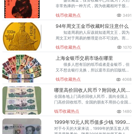
盛世藏金，投资收藏早已经成为了人们
非常热捧的一种方式，因为收藏相对于股市
和房市而言，风险会大大的降低。
钱币收藏热点
3491
94年周文王金币收藏时应注意什么
知道周易的人应该就知道周文王，因为
周文王对于周易的整理是功不可没的。而恰
恰就在1994年的时候我国曾经发行过世界名
钱币收藏热点
1070
人系列的金银纪念币，94年周文王金币位列
其中。
上海金银币交易市场在哪里
很多人想有旧的纸币或者是金银币，但
又不想去银行兑换，所以退市后的旧版纸币
和金银币哪里回收，是很多朋友们都很关心
钱币收藏热点
4068
的一个问题。下面给大家介绍上海金银币交
易市场。
哪里高价回收人民币？附回收人民币价格表
全国各地上门高价回收人民币，面向全国上
门高价回收纸币。全国的朋友不用担心全国
没有回收纸币，可以联系我们，我们专业回
钱币收藏热点
1480
收纸币旧版纸币钱币人民币，提供上门回收
服务，欢迎致电咨询。
1999年10元人民币值多少钱 1999年10元人民币最新价格
对于今天的大家来说，1999年的第五套人民