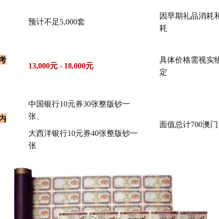
因早期礼品消耗
预计不足5,000套
耗
考
具体价格需视实
13,000元 - 18,000元
定
中国银行10元券30张整版钞一
张、
内
面值总计700澳
大西洋银行10元券40张整版钞一
张