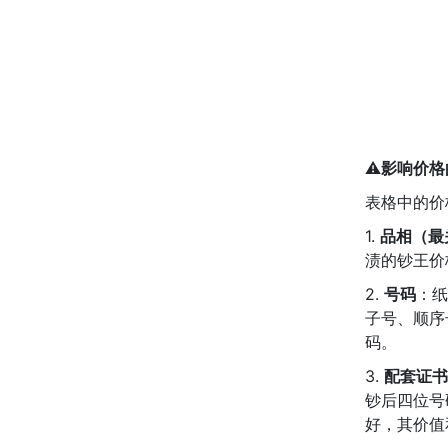
⚠️
影响价格
表格中的价
1.
品相（最
渍的钞王价
2.
号码
：纸
子号、顺序
码。
3.
配套证书
钞后四位号
好，其价值