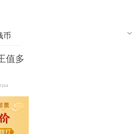
钱币
鉴定
王值多
1244