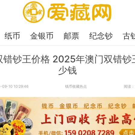
纸币
金银币
邮票
纪念钞
古
双错钞王价格 2025年澳门双错钞
少钱
-09-10 10:29:46
钱币收藏热点
阅读：