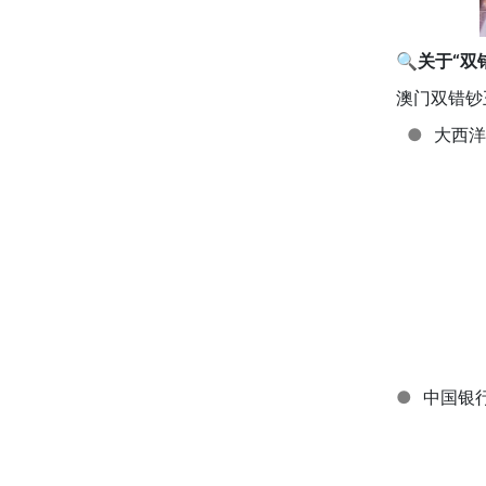
🔍
关于“双
澳门双错钞
●
大西洋
●
中国银行