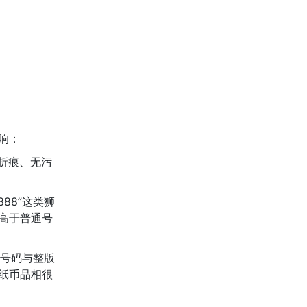
响：
折痕、无污
88”这类狮
高于普通号
号码与整版
纸币品相很