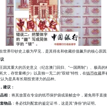
在世界印钞史上极为罕见，是其得名和收藏价值飙升的核心原因
建议
王因其重大的历史意义（纪念澳门回归、“一国两制”）、极高的
耗大，存世量稀少）以及独一无二的“双错”特性，在
钱币收藏
界
被认为是具有长期投资潜力的品种。
，建议：
品相
：将其放置在专业的纸币保护袋或装帧盒中，避免用手直接
套物品
：务必找到配套的鉴定证书，这是其“身份”的证明。