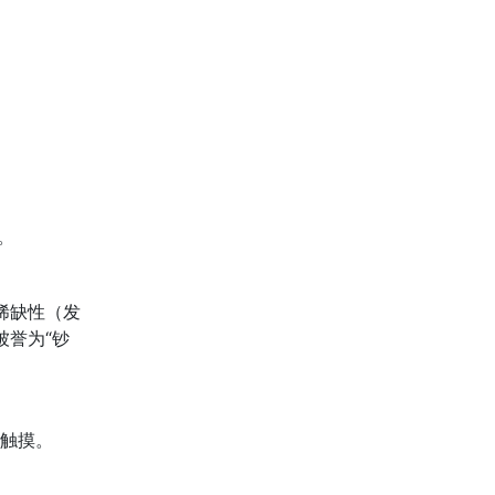
。
稀缺性（发
被誉为“钞
触摸。