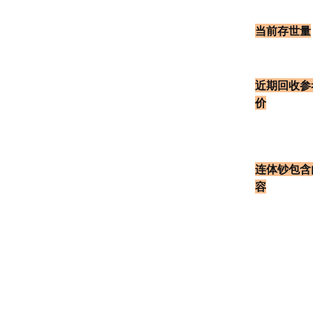
当前存世量
近期回收参
价
连体钞包含
容