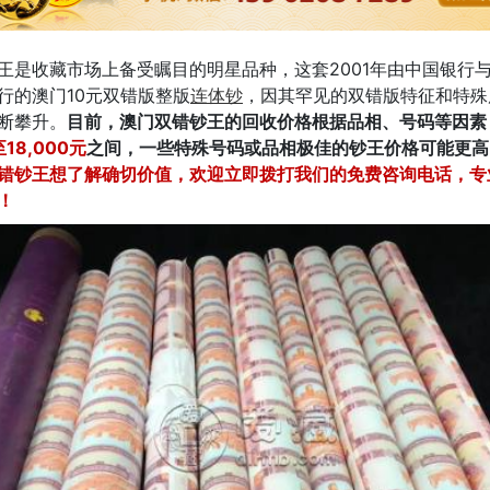
王是收藏市场上备受瞩目的明星品种，这套2001年由中国银行
行的澳门10元双错版整版
连体钞
，因其罕见的双错版特征和特殊
断攀升。
目前，澳门双错钞王的回收价格根据品相、号码等因素
至18,000元
之间，一些特殊号码或品相极佳的钞王价格可能更高
错钞王想了解确切价值，欢迎立即拨打我们的免费咨询电话，专
！