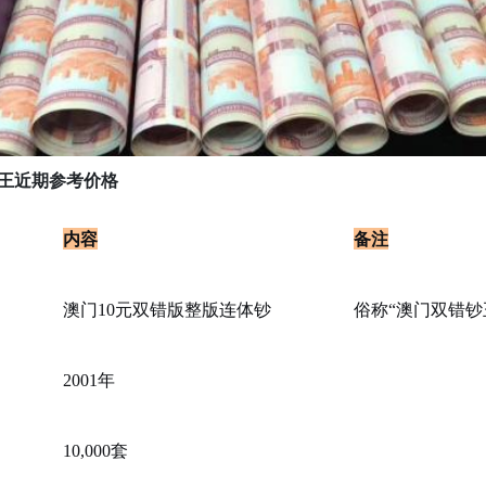
王近期参考价格
内容
备注
澳门10元双错版整版连体钞
俗称“澳门双错钞
2001年
10,000套