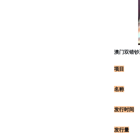
澳门双错钞
项目
名称
发行时间
发行量