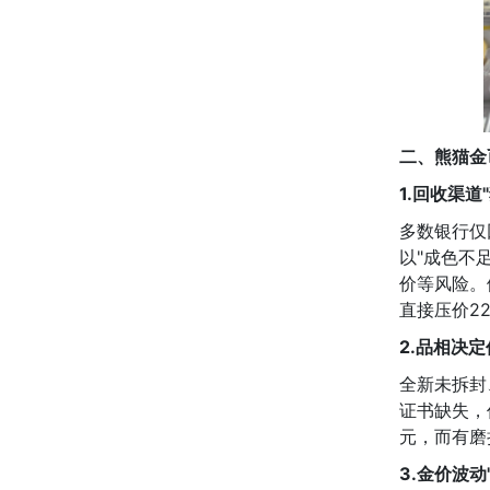
二、熊猫金
1.回收渠道
多数银行仅
以"成色不
价等风险。
直接压价2
2.品相决
全新未拆封
证书缺失，
元，而有磨
3.金价波动