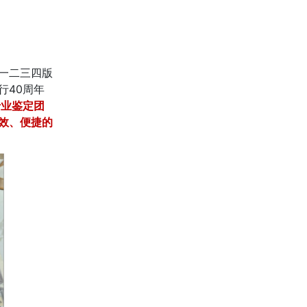
一二三四版
行40周年
专业鉴定团
效、便捷的