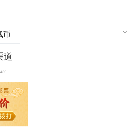
钱币
鉴定
渠道
480