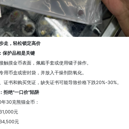
步走，轻松锁定高价
备：保护品相是关键
接触摸金币表面，佩戴手套或使用镊子操作。
专用币盒或密封袋，并放入干燥剂防氧化。
、证书和购买凭证，缺失证书可能导致价格下跌20%-30%。
：拒绝"一口价"陷阱
0年30克熊猫金币：
1,000元
4,500元