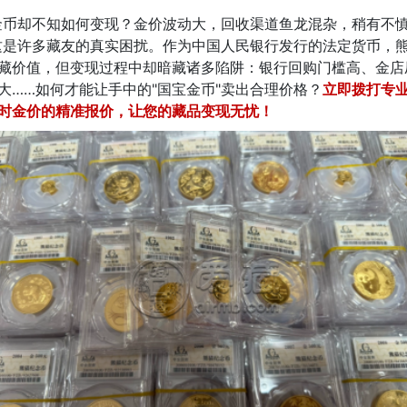
金币却不知如何变现？金价波动大，回收渠道鱼龙混杂，稍有不
这是许多藏友的真实困扰。作为中国人民银行发行的法定货币，
藏价值，但变现过程中却暗藏诸多陷阱：银行回购门槛高、金店
大……如何才能让手中的"国宝金币"卖出合理价格？
立即拨打专
时金价的精准报价，让您的藏品变现无忧！