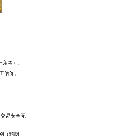
一角等）。
正估价。
，交易安全无
别（精制