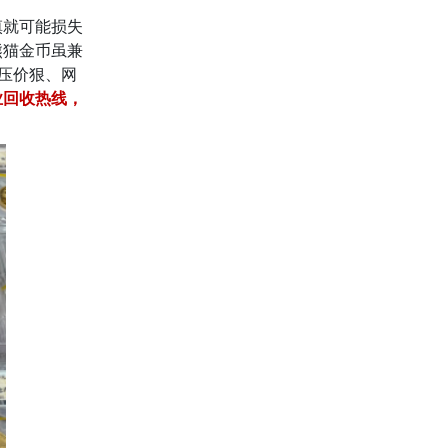
慎就可能损失
熊猫金币虽兼
压价狠、网
业回收热线，