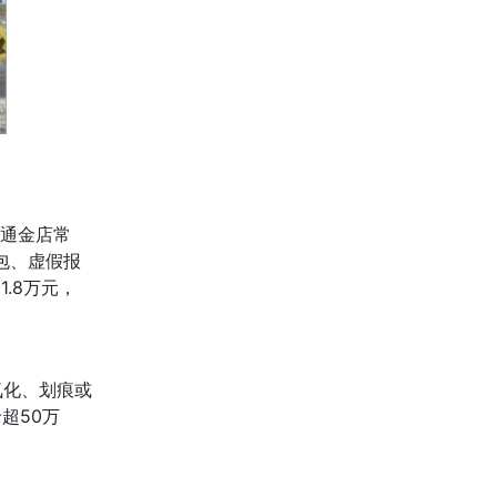
普通金店常
包、虚假报
.8万元，
氧化、划痕或
超50万