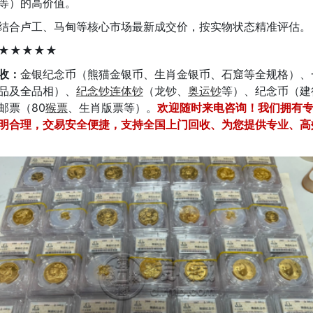
等）的高价值。
结合卢工、马甸等核心市场最新成交价，按实物状态精准评估。
★★★★★
收：
金银纪念币（熊猫金银币、生肖金银币、石窟等全规格）、
品及全品相）、
纪念钞
连体钞
（龙钞、
奥运钞
等）、纪念币（建
邮票（80
猴票
、生肖版票等）。
欢迎随时来电咨询！我们拥有
明合理，交易安全便捷，支持全国上门回收、为您提供专业、高