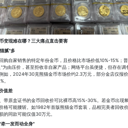
币变现难在哪？三大痛点直击要害
"猫腻"多
回购自家销售的特定年份金币，且价格比市场价低10%-15%；
足"为由压价，甚至拒收非自家产品；网络平台虽便捷，但存在调
例如，2024年30克熊猫金币市场价约2.3万元，部分金店仅报价1
2%。
定价值差
、带原盒证书的金币回收价可比裸币高15%-30%。若金币出现
价格可能腰斩。如1982年首版熊猫金币套装，品相完美者回收价
损的同款可能仅值30万元。
"牵一发而动全身"