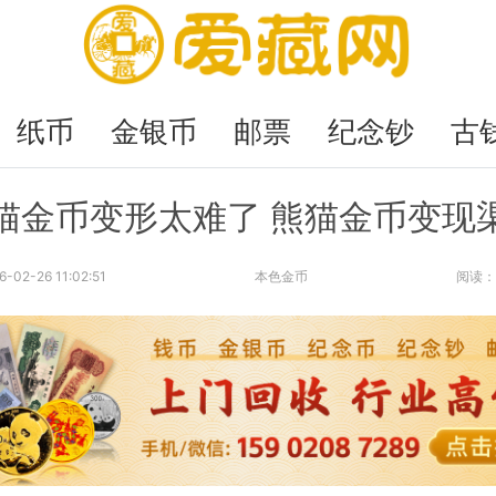
纸币
金银币
邮票
纪念钞
古
猫金币变形太难了 熊猫金币变现
6-02-26 11:02:51
本色金币
阅读：