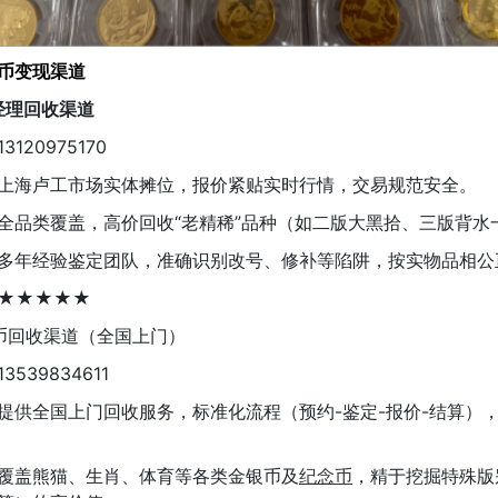
币变现渠道
经理回收渠道
120975170
上海卢工市场实体摊位，报价紧贴实时行情，交易规范安全。
全品类覆盖，高价回收“老精稀”品种（如二版大黑拾、三版背水
多年经验鉴定团队，准确识别改号、修补等陷阱，按实物品相公
★★★★★
币回收渠道（全国上门）
539834611
提供全国上门回收服务，标准化流程（预约-鉴定-报价-结算）
覆盖熊猫、生肖、体育等各类金银币及
纪念币
，精于挖掘特殊版