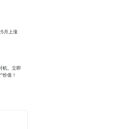
较5月上涨
时机。立即
"价值！