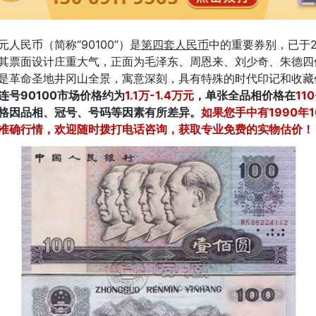
0元人民币（简称“90100”）是
第四套人民币
中的重要券别，已于2
其票面设计庄重大气，正面为毛泽东、周恩来、刘少奇、朱德四
是革命圣地井冈山全景，寓意深刻，具有特殊的时代印记和收藏
连号90100市场价格约为
1.1万-1.4万元
，单张全品相价格在
11
格因品相、冠号、号码等因素有所差异。
如果您手中有1990年
准确行情，欢迎随时拨打电话咨询，获取专业免费的实物估价！