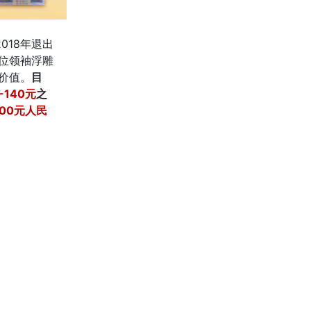
018年退出
位领袖浮雕
价值。
目
0-140元
之
100元人民