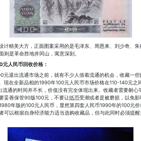
外观设计精美大方，正面图案采用的是毛泽东、周恩来、刘少奇、
面则是革命胜地井冈山，寓意深刻。
100元人民币回收价格：
100元退出流通市场之前，就有不少人借着流通的机会，收藏一
元。现在全新品相的1990年100元人民币市场价格在110-140元之
退出流通的时间并不长，价值没有完全体现出来。收藏者需要耐心
要妥善保管90版100元，不要让
纸币
受潮或者是被磨损，以免影
980年版的100元人民币，显然第四套人民币1990年的100元
者可以根据自身经济能力适当选购收藏品，但与此同时必须提醒