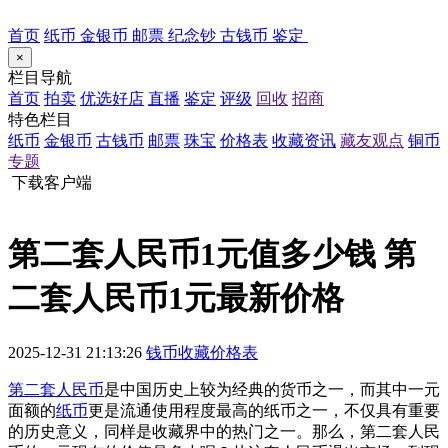
首页
纸币
金银币
邮票
纪念钞
古钱币
鉴定
×
栏目导航
首页
拍卖
优选好店
直播
鉴定
评级
回收
招商
特色栏目
纸币
金银币
古钱币
邮票
珠宝
价格表
收藏资讯
藏友观点
铜币
专题
下载客户端
第二套人民币1元值多少钱 第
二套人民币1元最新价格
2025-12-31 21:13:26
钱币收藏价格表
第二套人民币
是中国历史上较为经典的货币之一，而其中一元
面额的
纸币
更是流通使用程度最高的纸币之一，不仅具有重要
的历史意义，同样是收藏界中的热门之一。那么，第二套人民