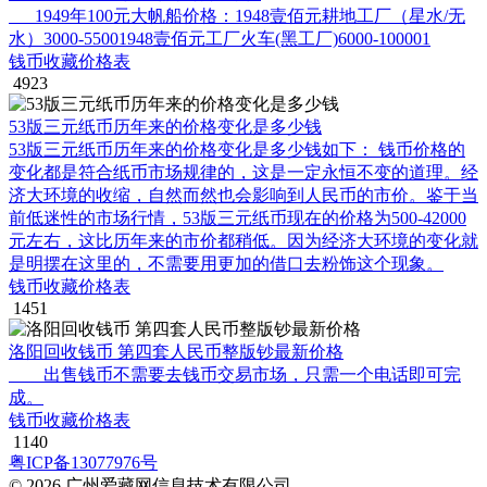
1949年100元大帆船价格：1948壹佰元耕地工厂（星水/无
水）3000-55001948壹佰元工厂火车(黑工厂)6000-100001
钱币收藏价格表
4923
53版三元纸币历年来的价格变化是多少钱
53版三元纸币历年来的价格变化是多少钱如下： 钱币价格的
变化都是符合纸币市场规律的，这是一定永恒不变的道理。经
济大环境的收缩，自然而然也会影响到人民币的市价。鉴于当
前低迷性的市场行情，53版三元纸币现在的价格为500-42000
元左右，这比历年来的市价都稍低。因为经济大环境的变化就
是明摆在这里的，不需要用更加的借口去粉饰这个现象。
钱币收藏价格表
1451
洛阳回收钱币 第四套人民币整版钞最新价格
出售钱币不需要去钱币交易市场，只需一个电话即可完
成。
钱币收藏价格表
1140
粤ICP备13077976号
© 2026 广州爱藏网信息技术有限公司