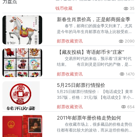
里位居前列。每逢金价高位，龙南藏友变现
钱币收藏
35
熊猫金币的需求就明显升温，但鱼龙混杂的
回收渠道里，能精准识别版别溢
新春生肖票价高，正是邮商掘金季
春节，邮商们的掘金季又到来了。尤其
是今年的马年生肖邮票在市场上比较受欢
迎，价格趋势也很好。据知情人士介绍，炒
邮票收藏资讯
2090
一单生肖邮票能抵上上班族上班半年的薪
水。
【藏友投稿】寄语邮币卡“庄家”
交易所时代的来临，预示着“庄家”时代
结束。 有庄则灵是旧时代的产物，是畸
形市场的标志。 交易所不需要“庄家”，
邮票收藏资讯
1470
需要“庄家”的交易所难以走远。
5月25日邮票行情报价
5月25日邮票行情报价： 【电话成交】黄羊
357版，价格：31元/版 【电话成交】羊小版
73版，价格：53元/版 【成交】2015年预定
邮票收藏资讯
654
小版15全
2011年邮票年册价格走势如何
在收藏市场上，很多藏品的价格走势往
往都有着比较大的波动，而从这些价格的走
势上我们可以看到很多隐藏的信息，所以如