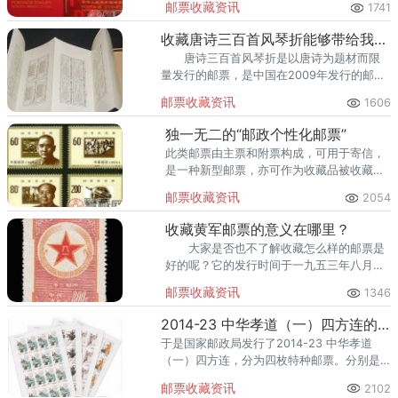
邮票收藏资讯
1741
果想要收藏到一个比较有投资价值的藏品，
就一定要学会从这些价格
收藏唐诗三百首风琴折能够带给我们财富
唐诗三百首风琴折是以唐诗为题材而限
量发行的邮票，是中国在2009年发行的邮
票，具有比较高的收藏价值，对于喜欢收集
邮票收藏资讯
1606
邮票的人群，收藏唐诗三百首风琴折是他们
最想要的，因为该邮票
独一无二的“邮政个性化邮票”
此类邮票由主票和附票构成，可用于寄信，
是一种新型邮票，亦可作为收藏品被收藏者
收藏。
邮票收藏资讯
2054
收藏黄军邮票的意义在哪里？
大家是否也不了解收藏怎么样的邮票是
好的呢？它的发行时间于一九五三年八月一
日，可想而知真没有票他们的时间已经比较
邮票收藏资讯
1346
悠久了。
2014-23 中华孝道（一）四方连的收藏意义
于是国家邮政局发行了2014-23 中华孝道
（一）四方连，分为四枚特种邮票。分别是
孝感动天、泉涌跃鲤以及替父从军和学医疗
邮票收藏资讯
2102
亲，前两枚的面值是1.2元，后两枚的面值是