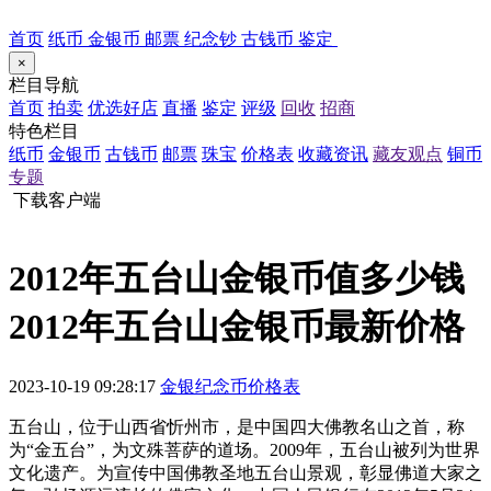
首页
纸币
金银币
邮票
纪念钞
古钱币
鉴定
×
栏目导航
首页
拍卖
优选好店
直播
鉴定
评级
回收
招商
特色栏目
纸币
金银币
古钱币
邮票
珠宝
价格表
收藏资讯
藏友观点
铜币
专题
下载客户端
2012年五台山金银币值多少钱
2012年五台山金银币最新价格
2023-10-19 09:28:17
金银纪念币价格表
五台山，位于山西省忻州市，是中国四大佛教名山之首，称
为“金五台”，为文殊菩萨的道场。2009年，五台山被列为世界
文化遗产。为宣传中国佛教圣地五台山景观，彰显佛道大家之