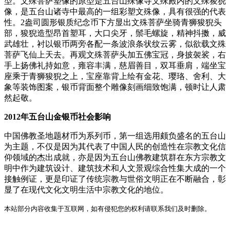
型。文殊菩萨塑像的原型是五台山殊像寺文殊殿内的文殊狻猊
像，是五台山诸寺中最高的一组彩塑文殊像，具有很强的代表
性。2盎司圆形银质纪念币下方显出文殊菩萨坐骑青狮狻猊头
部，狻猊造型昂首塑耳，大口尖牙，鬃毛螺旋，精神抖擞，威
武雄壮，衬以银币两旁各配一条波浪条状纹云雾，似欲载文殊
菩萨飞仙上天去。再观文殊菩萨头加五佛宝冠，身披袈裟，右
手上扬佛礼持如意，雍容丰满，慈眉善目，双耳垂肩，端坐宝
座乘于青狮狻猊之上，宝座靠背上绘有金花、璎珞、舍利、大
象等装饰图案，银币背面整个雕像刻画细致饱满，顿时让人肃
然起敬。
2012年五台山金银币社会影响
中国佛教圣地题材币为系列币，第一组选用颇负盛名的五台山
为主题，不仅是因为其代表了中国人民的创造性在宗教文化信
仰领域的杰出成就，亦是因为五台山佛教建筑群在东方宗教文
明中作为建筑设计、建筑技术和人文景观综合性集大成的一个
接触例证，更是印证了传统宗教与世俗文明正在不断融合，彰
显了在现代文化文明生活中宗教文化的地位。
本站部分内容收集于互联网，如有侵犯您的权利请联系我们及时删除。