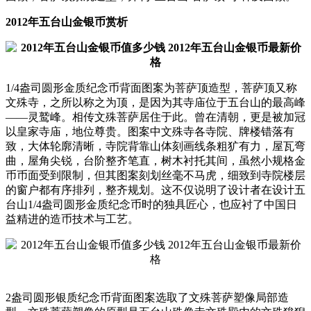
2012年五台山金银币赏析
1/4盎司圆形金质纪念币背面图案为菩萨顶造型，菩萨顶又称
文殊寺，之所以称之为顶，是因为其寺庙位于五台山的最高峰
——灵鹫峰。相传文殊菩萨居住于此。曾在清朝，更是被加冠
以皇家寺庙，地位尊贵。图案中文殊寺各寺院、牌楼错落有
致，大体轮廓清晰，寺院背靠山体刻画线条粗犷有力，屋瓦弯
曲，屋角尖锐，台阶整齐笔直，树木衬托其间，虽然小规格金
币币面受到限制，但其图案刻划丝毫不马虎，细致到寺院楼层
的窗户都有序排列，整齐规划。这不仅说明了设计者在设计五
台山1/4盎司圆形金质纪念币时的独具匠心，也应衬了中国日
益精进的造币技术与工艺。
2盎司圆形银质纪念币背面图案选取了文殊菩萨塑像局部造