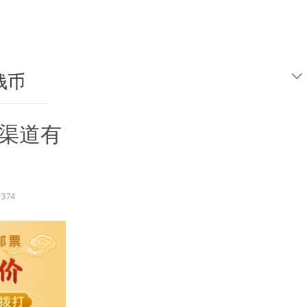
钱币
鉴定
规渠道有
374