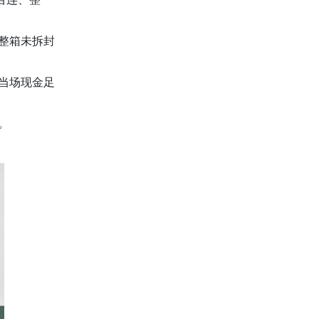
整箱未拆封
当场现金足
。