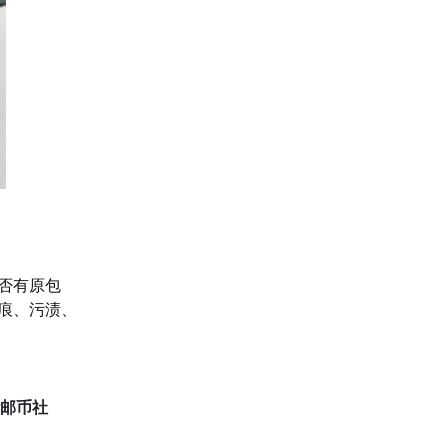
否有原包
痕、污渍、
邮币社