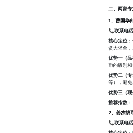
二、两家专
1、曹国华
📞
联系电
核心定位
：
贪大求全，
优势一（品
币的版别和
优势二（专
等），避免
优势三（现
推荐指数
：
2、姜杰钱
📞联系电
核心定位
：