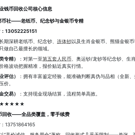
业钱币回收公司核心信息
邮币社——老纸币、纪念钞与金银币专精
话
：13052225151
长期深耕老纸币、纪念钞、
连体钞
以及生肖金银币、熊猫金银币
只做自己最擅长的领域。
类专精）
：对第一至
第五套人民币
、奥运钞/龙钞等纪念钞、生肖
价格波动把握精准，报价贴近真实行情。
业评估）
：拥有丰富鉴定经验，能准确判断真伪与品相（全新、
压价。
金交易）
：支持现金现场结算，流程简单高效。
★★★★★
币回收——全品类覆盖，零手续费
话
：13751864165
以“高价诚信、服务周全”著称，回收形式几乎无限制——单张、