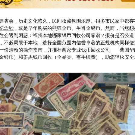
建省会，历史文化悠久，民间收藏氛围浓厚。很多市民家中都存
纪念钞
，或是早年购买的熊猫金币、生肖金银币。然而，当您想
往会遇到困惑：福州本地哪家钱币回收公司靠谱？报价是否公道
，不必局限于本地，选择全国范围内信誉卓著的正规机构同样便
一份清晰的操作指南，并推荐两家专业钱币回收公司——曹国华
金银币）和姜杰钱币回收（全品类、零手续费），助您轻松安全