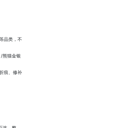
等品类，不
/熊猫金银
折痕、修补
百连、整