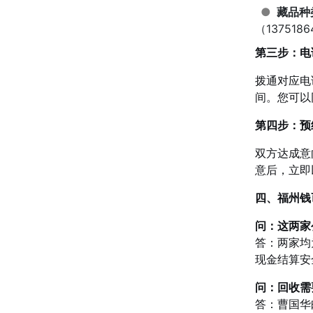
●
藏品种
（13751
第三步：电
拨通对应电
间。您可以
第四步：预
双方达成意
意后，立即
四、福州钱
问：这两家
答：两家均
现金结算安
问：回收需
答：曹国华