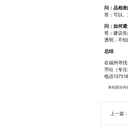
问：品相差
答：可以。
问：如何避
答：建议先
透明，不怕
总结
在福州寻找
币社（专注
电话1375
本站部分内
上一篇