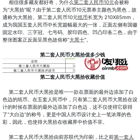
相信很多藏友都好奇，为什么
第二套人民币10元
会被称
为“大黑拾”呢？由于第二套人民币10元票券主颜色为黑色，故
通称为大黑拾。第二套人民币10元
纸币
长宽为 210X85mm，
成为我国五套人民币中长宽篇幅最大的一张，正面左侧有国徽
固定水印、三字冠、七号码、胶印四色、凹凸印各二色，由于
整张图案正反面呈黑色故俗称“
大黑十
”。
第二套人民币大黑拾值多少钱
第二套人民币大黑拾收藏价值
第二套人民币大黑拾是唯一一款在票面的最外边添加了白
色边的纸币。在五套人民币中，只有第二套人民币大黑拾在设
计的时候在票面的最外边添加了白色边，这不仅使得它获得
了“大白边”的称号，更是中国人民币设计史上一笔浓厚的色
彩，因此，也使得大黑拾在收藏界中价值不菲。
第二套人民币大黑拾由前苏联代为印刷，比之前
第一套人