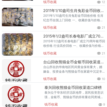
钱币收藏
12
币，隶属贵金属纪念币。该品种为金币、规
格 1/2盎
2011年1/10盎司生肖兔彩金币回收价格 生肖纪念币全国上门回收
2011年1/10盎司生肖兔彩金币回收价格 生肖
纪念币全国上门回收 一、收藏价值与价格分
析 2011年，中国人民银行发行了1/10盎司生
钱币收藏
21
肖兔彩金币，隶属生肖贺岁题材。该品种为
金币、
2015年1/2盎司长春电影厂成立70周年银币回收价格 行业高价回收
2015年1/2盎司长春电影厂成立70周年银币回
收价格 行业高价回收 一、收藏价值与价格分
析 2015年，中国人民银行发行了1/2盎司长
钱币收藏
21
春电影厂成立70周年银币，隶属重大历史纪
念题
台山回收熊猫金币金银币回收渠道横向评测
台山所在的华南地区民间黄金保有量大，婚
嫁金、投资金条与熊猫金币在家庭中沉淀丰
厚。金价高位运行下，台山不少人想把手里
钱币收藏
10
闲置的熊猫金币换成现金，却又怕被只认克
重的回收点贱卖。熊猫金币里早
泰兴回收熊猫金币回收渠道口碑榜
泰兴位于华东经济活跃地带，居民投资意识
强，金银币、熊猫金币的持有量在同类城市
里位居前列。每逢金价高位，泰兴藏友变现
钱币收藏
9
熊猫金币的需求就明显升温，但鱼龙混杂的