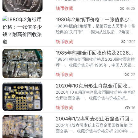
站的内容主要包括各种钱币资讯、钱币行
钱币收藏
4628
情、钱币买卖交易、钱币收藏爱好者互动交
流等多个板块。
1980年2角纸币价格：一张值多少钱？附高价回收渠道
1980年版的2角纸币，是第四套人民币中非常
经典的“关门币”——因为从这以后，2角面值
的纸币就再也没发行过。很多人家里的旧存
钱币收藏
1391
钱罐、老相册里可能还藏着几张。那么，这
张1980年2角纸
1985年熊猫金币回收价格及2026回收渠道推荐
1985年熊猫金币回收价格及2026回收渠道推
荐 一、收藏价值分析 1985年，中国人民银行
发行了熊猫金币，隶属于熊猫投资纪念题
钱币收藏
22
材，是具有官方权威背书的法定货币类收藏
品。 从题材与
2020年10克扇形生肖鼠金币回收价格 生肖纪念币当面交易
2020年10克扇形生肖鼠金币回收价格 生肖纪
念币当面交易 一、收藏价值与价格分析
2020年，中国人民银行发行了10克扇形生肖
钱币收藏
16
鼠金币，隶属生肖贺岁题材。该品种为金
币、规格 10克
2004年1/2盎司麦积山石窟金币回收价格 当面交易
2004年1/2盎司麦积山石窟金币回收价格 当
面交易 一、收藏价值与价格分析 2004年，
中国人民银行发行了1/2盎司麦积山石窟金