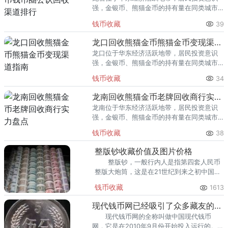
强，金银币、熊猫金币的持有量在同类城市
里位居前列。每逢金价高位，龙岩藏友变现
钱币收藏
39
熊猫金币的需求就明显升温，但鱼龙混杂的
回收渠道里，能精准识别版别溢
龙口回收熊猫金币熊猫金币变现渠道指南
龙口位于华东经济活跃地带，居民投资意识
强，金银币、熊猫金币的持有量在同类城市
里位居前列。每逢金价高位，龙口藏友变现
钱币收藏
34
熊猫金币的需求就明显升温，但鱼龙混杂的
回收渠道里，能精准识别版别溢
龙南回收熊猫金币老牌回收商行实力盘点
龙南位于华东经济活跃地带，居民投资意识
强，金银币、熊猫金币的持有量在同类城市
里位居前列。每逢金价高位，龙南藏友变现
钱币收藏
38
熊猫金币的需求就明显升温，但鱼龙混杂的
回收渠道里，能精准识别版别溢
整版钞收藏价值及图片价格
整版钞，一般行内人是指第四套人民币
整版大炮筒，这是在21世纪到来之初中国人
民银行授权中国长城硬币投资有限公司在第
钱币收藏
1613
四套人民币币种的基础上进行严格挑选，特
别装帧发行的一套整版连体钞。
现代钱币网已经吸引了众多藏友的关注
现代钱币网的全称叫做中国现代钱币
网，它是在2010年9月份开始投入运行的。网