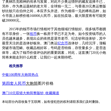
了奥林匹克精神的传承与发展，对此不少奥运情怀的藏友追捧不已 。
另外，作为奥运题材的老大哥，全球独一无二，与香港20元奥运整版
钞比较只在伯仲之间，本应齐头并进。作为难得一见的稀有品种，如
今市面上标榜价格160000人民币，如在拍卖场，最大限度将有可能突
破200000元。
2015年的钱币市场行情相对于其他领域行情较好。很多钱币都拥
有不菲身价，一张
纸币
换一栋房子早已不足为奇。如今投资钱币的人
员也越来越多，表现出众的依然是退市老币、纪念钞和连体钞，其中
最受关注的是连体钞板块。澳门奥运
纪念币
连体钞，几经沉浮，涨幅
突破市场范畴。收藏品相好坏，号码是否特殊，存世量多少，是否连
体等，成为了钱币价值评估的的重要因素，对此，这套澳门20元小炮
筒将来能走到什么程度，让我们一起来期待吧。
相关推荐
中银100周年大炮筒热点
第四套人民币
大炮筒
图片价格
澳门10元双错大炮筒整版钞_收藏频道
本站部分内容收集于互联网，如有侵犯您的权利请联系我们及时删除。