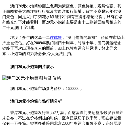
澳门20元小炮筒钞面主色调为紫蓝色，颜色鲜艳，观赏性强。其
正面图案是大西洋银行行标及大西洋银行旧址，背面图案是90年代澳
门景色，同是采用了菊花水印 证书中间有三角形暗记防伪，只有在紫
外线光灯下才能看到，而20元小炮筒主要是由十二张钞票编号相连的
二十元澳门币组成。
埋没了多年的这套十二
连体钞
，“澳门炮筒的鼻祖”，价值在市场上
严重被低估。好在2009年澳门回归十周年，时隔十年，澳门奥运纪念
钞终于再次出现在众人的面前，加上伦敦奥运会的风潮，好比导火
索，小炮筒的威力势必会;令人无法阻挡。
澳门20元小炮筒图片展示
澳门20元小炮筒市场参考价格：160000元
澳门20元小炮筒市场行情分析
香港20元小炮筒发行量为2万套，而这套澳门奥运整版钞发行量并
未公布，不过在价格倒挂的时候，至今已裁切了数千筒，现在存世量
仅有一万多筒。钞票多处采用北京2008年奥运会形象图案，充分展现