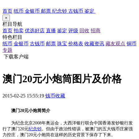
首页
纸币
金银币
邮票
纪念钞
古钱币
鉴定
×
栏目导航
首页
拍卖
优选好店
直播
鉴定
评级
回收
招商
特色栏目
纸币
金银币
古钱币
邮票
珠宝
价格表
收藏资讯
藏友观点
铜币
专题
下载客户端
澳门20元小炮筒图片及价格
2015-02-25 15:55:19
钱币收藏
澳门20元小炮筒简介
为纪念北京2008年奥运会，大西洋银行联合中国香港发钞银行发
行了澳门20元
纪念钞
。但由于政治性错误，被澳门的五大钱币庄家强
力控庄，澳门20元小炮筒在这样的历史背景下保存了下来。