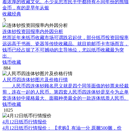
着浓厚的收藏文化。不少吴忠市民手中都持有不同年份的熊猫
金币，有的是早年从银
收藏经典
5
连体钞投资回报率内外因分析
然而近年来纸币收藏市场可谓跌宕起伏，部分纸币投资回报率
远远高于书画、瓷器等传统收藏品。就目前邮币卡市场而言，
钱币已经占据了不可撼动的主导地位，尤以纸币收藏最为突
出。
钱币收藏
884
人民币四连体钞图片及价格行情
人民币四连体钞顾名思义就是四个同等面值的钞票未经裁
剪，连在一起的人民币。第四套人民币四连体钞是至今为止单
套连体钞中规格最大、面额种类最全的一款连体纸质人民币。
钱币收藏
1025
4月12日纸币行情报价
4月12日纸币行情报价： 【求购】有油一分 原捆500捆，价