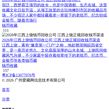
宿迁，西楚霸王项羽的故乡，也是中国酒都、生态名城。这里
收藏文化日益升温，从项王故里的古玩地摊到市区的收藏品市
场，不少宿迁人家中都珍藏着老一辈留下的老纸币、纪念钞或
金银币。随着市场行
钱币收藏
111
2026年江西上饶钱币回收公司 江西上饶正规回收钱币渠道
江西上饶，素有“豫章第一门户”之称，地处赣浙闽皖四省交
界，是一座历史悠久、文化底蕴深厚的山水名城。上饶民间收
藏风气兴盛，不少家庭中留存着祖辈传下的老纸币、纪念币、
金银币等各类钱币藏
钱币收藏
157
粤ICP备13077976号
© 2026 广州爱藏网信息技术有限公司
首页
分类