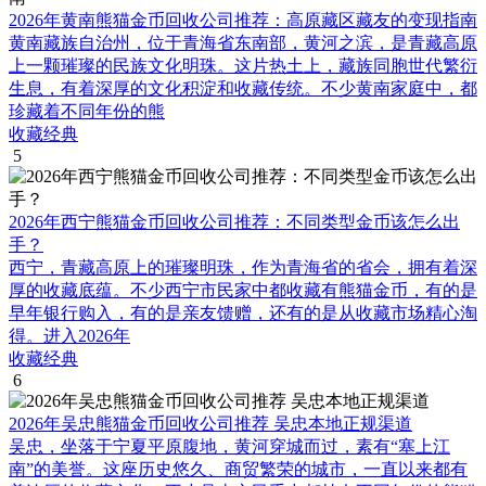
2026年黄南熊猫金币回收公司推荐：高原藏区藏友的变现指南
黄南藏族自治州，位于青海省东南部，黄河之滨，是青藏高原
上一颗璀璨的民族文化明珠。这片热土上，藏族同胞世代繁衍
生息，有着深厚的文化积淀和收藏传统。不少黄南家庭中，都
珍藏着不同年份的熊
收藏经典
5
2026年西宁熊猫金币回收公司推荐：不同类型金币该怎么出
手？
西宁，青藏高原上的璀璨明珠，作为青海省的省会，拥有着深
厚的收藏底蕴。不少西宁市民家中都收藏有熊猫金币，有的是
早年银行购入，有的是亲友馈赠，还有的是从收藏市场精心淘
得。进入2026年
收藏经典
6
2026年吴忠熊猫金币回收公司推荐 吴忠本地正规渠道
吴忠，坐落于宁夏平原腹地，黄河穿城而过，素有“塞上江
南”的美誉。这座历史悠久、商贸繁荣的城市，一直以来都有