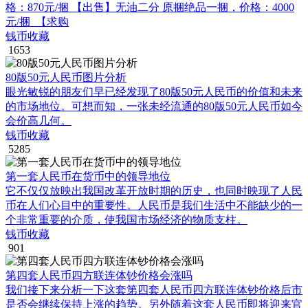
格：870元/捆 【出售】无油二分 原捆绝品一捆，价格：4000
元/捆 【求购
钱币收藏
1653
80版50元人民币图片分析
眼光敏锐的朋友们早已经发现了80版50元人民币的价值和未来
的市场地位。可想而知，一张未经流通的80版50元人民币如今
会价高几何。
钱币收藏
5285
第一套人民币在货币中的领导地位
它不仅仅放映出我国改革开放时期的历史，也同时映现了人民
币在人们心目中的重要性。人民币是我们生活中不能缺少的一
个非常重要的介质，使我国市场经济的物质支柱。
钱币收藏
901
第四套人民币四方联连体钞价格会涨吗
我们接下来分析一下这套第四套人民币四方联连体钞价格后市
是否会继续保持上涨的趋势。另外随着这套人民币即将迎来官