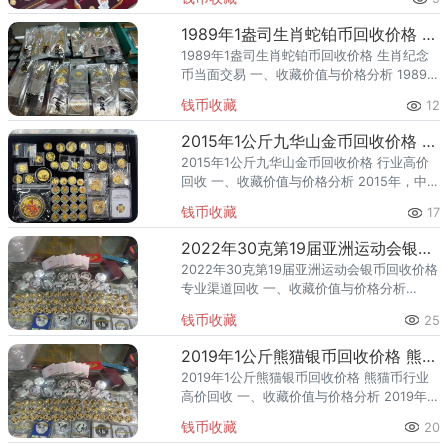
第1组指南针银币（第1组），隶属贵金属纪念
币。该
1989年1盎司生肖蛇铂币回收价格 生肖纪念币当面交易
1989年1盎司生肖蛇铂币回收价格 生肖纪念
币当面交易 一、收藏价值与价格分析 1989
年，中国人民银行发行了1盎司生肖蛇铂币，
钱币收藏
12
隶属生肖贺岁题材。该品种为铂币、规格 1盎
司，题材凝
2015年1公斤九华山金币回收价格 行业高价回收
2015年1公斤九华山金币回收价格 行业高价
回收 一、收藏价值与价格分析 2015年，中国
人民银行发行了1公斤九华山金币，隶属贵金
钱币收藏
17
属纪念币。该品种为金币，题材凝练了贵金
属纪念币文化
2022年30克第19届亚洲运动会银币回收价格 专业渠道回收
2022年30克第19届亚洲运动会银币回收价格
专业渠道回收 一、收藏价值与价格分析
2022年，中国人民银行发行了30克第19届亚
钱币收藏
25
洲运动会银币（第19届），隶属贵金属纪念
币。该品
2019年1公斤熊猫银币回收价格 熊猫币行业高价回收
2019年1公斤熊猫银币回收价格 熊猫币行业
高价回收 一、收藏价值与价格分析 2019年，
中国人民银行发行了1公斤熊猫银币，隶属熊
钱币收藏
20
猫投资纪念题材。该品种为银币，题材凝练