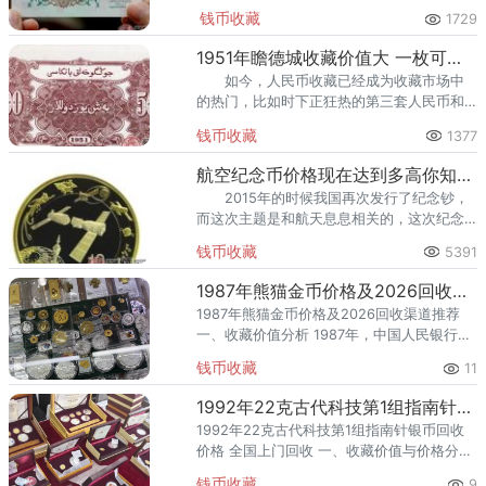
了四万元，相比其当初发行时的一角的面值
钱币收藏
1729
疯涨了四十万倍。
1951年瞻德城收藏价值大 一枚可买一辆车
如今，人民币收藏已经成为收藏市场中
的热门，比如时下正狂热的第三套人民币和
第四套人民币，都成为收藏家们梦寐以求的
钱币收藏
1377
藏品。
航空纪念币价格现在达到多高你知道吗
2015年的时候我国再次发行了纪念钞，
而这次主题是和航天息息相关的，这次纪念
钞的发行量高达5亿张之多。
钱币收藏
5391
1987年熊猫金币价格及2026回收渠道推荐
1987年熊猫金币价格及2026回收渠道推荐
一、收藏价值分析 1987年，中国人民银行发
行了熊猫金币，隶属熊猫投资纪念题材。该
钱币收藏
11
品种为金币，题材凝练了熊猫投资纪念题材
文化内涵，兼具
1992年22克古代科技第1组指南针银币回收价格 全国上门回收
1992年22克古代科技第1组指南针银币回收
价格 全国上门回收 一、收藏价值与价格分析
1992年，中国人民银行发行了22克古代科技
钱币收藏
9