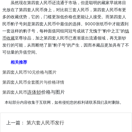
虽然现在第四套人民币还流通于市场，但是聪明的藏家早就将目
光放在了第四套人民币身上，对比前三套人民币，第四套人民币有更
多的收藏优势，它的，门槛更加低价格也更能让人接受。而第四套人
民币豹子号则是第四套人民币中最佳的选择。9000张纸币中才能遇到
一套这样的豹子号，每种面值同组同冠号成就了无愧于“豹中之王”的
钱
币收藏
至尊珍品，加之第四套人民币已逐渐退出流通领域，再无新钞
发行的可能，从而断绝了新“豹子号”的产生，因而本藏品更加具有了不
可估量的升值空间。
相关推荐
第四套人民币10元价格与图片
第四套人民币全套图片与价格详情
连体钞
价格与图片
第四套人民币
本站部分内容收集于互联网，如有侵犯您的权利请联系我们及时删除。
上一篇：
第六套人民币发行