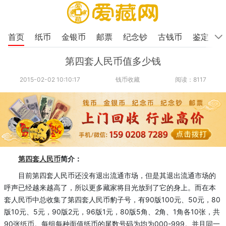
首页
纸币
金银币
邮票
纪念钞
古钱币
鉴定
第四套人民币值多少钱
2015-02-02 10:10:17
钱币收藏
阅读：8117
第四套人民币
简介：
目前第四套人民币还没有退出流通市场，但是其退出流通市场的
呼声已经越来越高了，所以更多藏家将目光放到了它的身上。而在本
套人民币中总收集了第四套人民币豹子号，有90版100元、50元，80
版10元、5元，90版2元，96版1元，80版5角、2角、1角各10张，共
90张
纸币
。每组每种面值纸币的尾数号码为均为000-999。并且同一