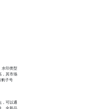
、水印类型
高，其市场
有豹子号
先，可以通
性，全新品