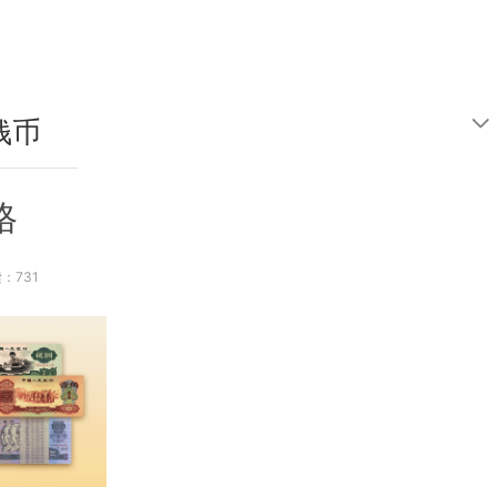
钱币
鉴定
格
：731