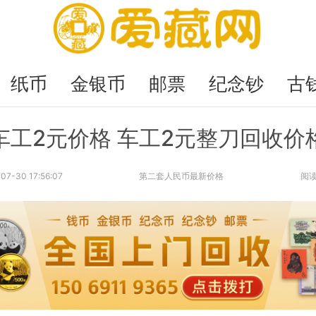
纸币
金银币
邮票
纪念钞
古
车工2元价格 车工2元整刀回收价
07-30 17:56:07
第二套人民币最新价格
阅读