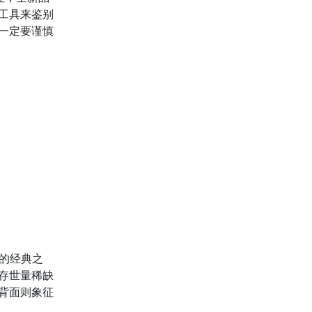
工具来鉴别
一定要谨慎
的经典之
存世量稀缺
背面则象征