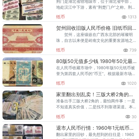
荆门是湖北省辖地级市，位于湖北省中部，
地处汉江中下游，素有“荆楚门户”之称。荆门
是长江中游城市群和汉江生态经济带的重要
纸币
1313
节点城市，华中地区的重要交通枢纽。荆门
回收纸币广泛覆盖多个行政
贺州回收旧版人民币价格 旧纸币回收价格表
贺州，这座镶嵌在广西东北部的璀璨明
珠，自古以来便是岭南文化的重要发源地之
一。这里山川秀美，历史悠久，文化底蕴深
纸币
739
厚，每一砖一瓦都透露着岁月的痕迹。近年
来，随着收藏热的不断升温，贺
80版50元值多少钱 1980年50元最新价格
在人民币收藏市场中，1980年版50元纸币被
誉为第四套人民币的“币王”。根据最新市场行
情，单张全新80版50元的价格在1000-1800
纸币
1020
元之间，相比面值升值超过20倍。如果您家
中有
家里翻出别乱卖！三版大桥2角的价格，2026最新行情揭晓
准备出手三版大桥2角的，最怕两件事：一是
不知道真实价值，二是找不到靠谱渠道。本
文先讲三版大桥2角的的收藏与升值逻辑，再
纸币
30
给最新回收参考价与上门回收渠道，帮你卖
得明明白白。 一、三版大
退市人民币行情：1960年1元纸币最新价格，2026报价一览
翻出家里的旧钞，最先想到的往往是：1960