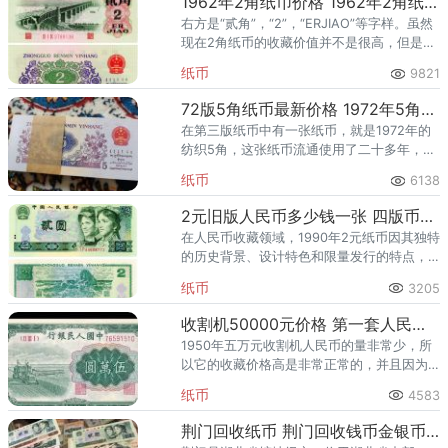
1962年2角纸币价格 1962年2角纸币凸版冠号
右方是“贰角”，“2”，“ERJIAO”等字样。虽然
现在2角纸币的收藏价值并不是很高，但是随
着第三套人民币的水涨船高，1962年的2角纸
纸币
9821
币也是稳中有升，没有大幅度的涨跌。
72版5角纸币最新价格 1972年5角纸币回收价格表
在第三版纸币中有一张纸币，就是1972年的
纺织5角，这张纸币流通使用了二十多年，你
家里或许还能找得到。1972年5角纸币，发行
纸币
6138
于1974年，它一直使用到2000年才退出流
通。因为币
2元旧版人民币多少钱一张 四版币2元回收价格
在人民币收藏领域，1990年2元纸币因其独特
的历史背景、设计特色和限量发行的特点，
一直备受藏家们的关注。随着时间的推移，
纸币
3205
这张纸币的回收价格也逐渐成为市场热议的
话题。目前90年2元的
收割机50000元价格 第一套人民币50000元收割机纸币值多少钱
1950年五万元收割机人民币的量非常少，所
以它的收藏价格高是非常正常的，并且因为
这款钱币在保存上也是比较不容易保存的，
纸币
4583
造成了存世量比较少。现在收割机50000元
价格在6万-13万元
荆门回收纸币 荆门回收钱币金银币地点