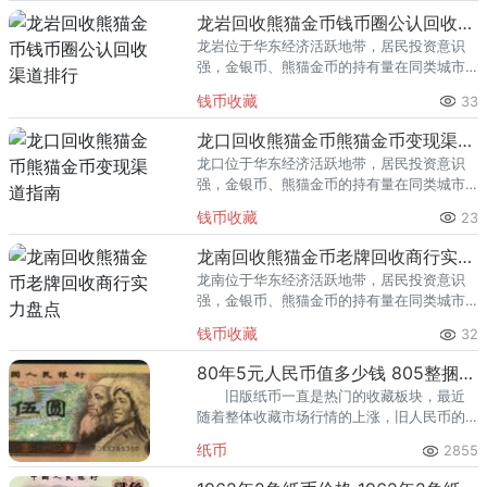
回收渠道里，能精准识别版别溢
龙岩回收熊猫金币钱币圈公认回收渠道排行
龙岩位于华东经济活跃地带，居民投资意识
强，金银币、熊猫金币的持有量在同类城市
里位居前列。每逢金价高位，龙岩藏友变现
钱币收藏
33
熊猫金币的需求就明显升温，但鱼龙混杂的
回收渠道里，能精准识别版别溢
龙口回收熊猫金币熊猫金币变现渠道指南
龙口位于华东经济活跃地带，居民投资意识
强，金银币、熊猫金币的持有量在同类城市
里位居前列。每逢金价高位，龙口藏友变现
钱币收藏
23
熊猫金币的需求就明显升温，但鱼龙混杂的
回收渠道里，能精准识别版别溢
龙南回收熊猫金币老牌回收商行实力盘点
龙南位于华东经济活跃地带，居民投资意识
强，金银币、熊猫金币的持有量在同类城市
里位居前列。每逢金价高位，龙南藏友变现
钱币收藏
32
熊猫金币的需求就明显升温，但鱼龙混杂的
回收渠道里，能精准识别版别溢
80年5元人民币值多少钱 805整捆值多少钱
旧版纸币一直是热门的收藏板块，最近
随着整体收藏市场行情的上涨，旧人民币的
市场行情也有所上升。 第二、冠号也是
纸币
2855
影响80年5元人民币值多少钱的重要因素之
一。