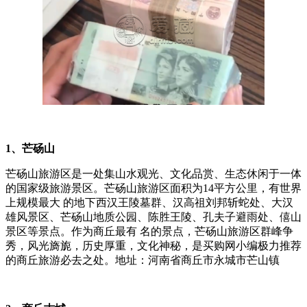
1、芒砀山
芒砀山旅游区是一处集山水观光、文化品赏、生态休闲于一体
的国家级旅游景区。芒砀山旅游区面积为14平方公里，有世界
上规模最大 的地下西汉王陵墓群、汉高祖刘邦斩蛇处、大汉
雄风景区、芒砀山地质公园、陈胜王陵、孔夫子避雨处、僖山
景区等景点。作为商丘最有 名的景点，芒砀山旅游区群峰争
秀，风光旖旎，历史厚重，文化神秘，是买购网小编极力推荐
的商丘旅游必去之处。地址：河南省商丘市永城市芒山镇