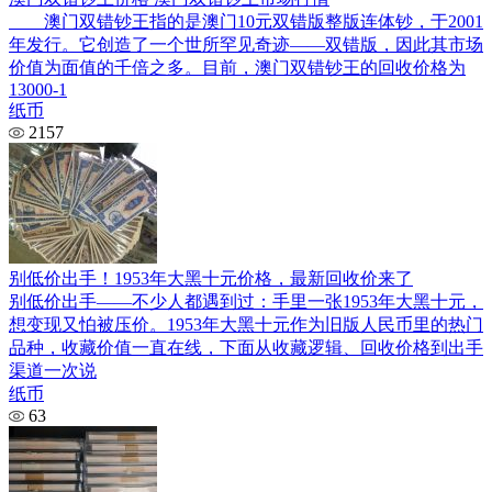
澳门双错钞王指的是澳门10元双错版整版连体钞，于2001
年发行。它创造了一个世所罕见奇迹——双错版，因此其市场
价值为面值的千倍之多。目前，澳门双错钞王的回收价格为
13000-1
纸币
2157
别低价出手！1953年大黑十元价格，最新回收价来了
别低价出手——不少人都遇到过：手里一张1953年大黑十元，
想变现又怕被压价。1953年大黑十元作为旧版人民币里的热门
品种，收藏价值一直在线，下面从收藏逻辑、回收价格到出手
渠道一次说
纸币
63