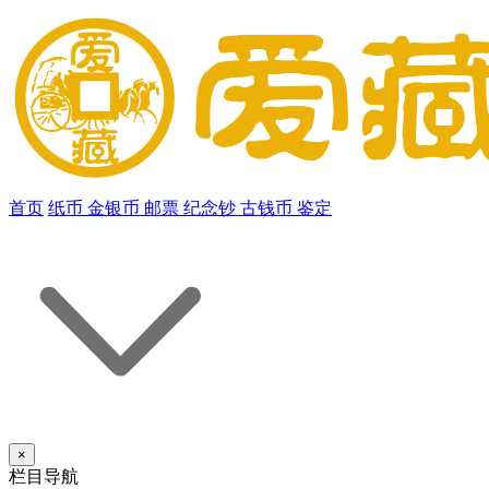
首页
纸币
金银币
邮票
纪念钞
古钱币
鉴定
×
栏目导航