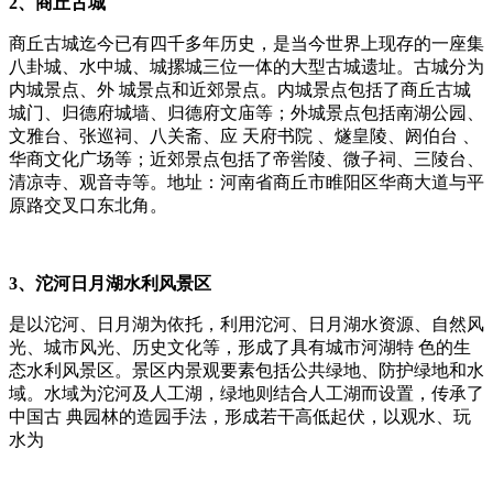
2、商丘古城
商丘古城迄今已有四千多年历史，是当今世界上现存的一座集
八卦城、水中城、城摞城三位一体的大型古城遗址。古城分为
内城景点、外 城景点和近郊景点。内城景点包括了商丘古城
城门、归德府城墙、归德府文庙等；外城景点包括南湖公园、
文雅台、张巡祠、八关斋、应 天府书院 、燧皇陵、阏伯台 、
华商文化广场等；近郊景点包括了帝喾陵、微子祠、三陵台、
清凉寺、观音寺等。地址：河南省商丘市睢阳区华商大道与平
原路交叉口东北角。
3、沱河日月湖水利风景区
是以沱河、日月湖为依托，利用沱河、日月湖水资源、自然风
光、城市风光、历史文化等，形成了具有城市河湖特 色的生
态水利风景区。景区内景观要素包括公共绿地、防护绿地和水
域。水域为沱河及人工湖，绿地则结合人工湖而设置，传承了
中国古 典园林的造园手法，形成若干高低起伏，以观水、玩
水为