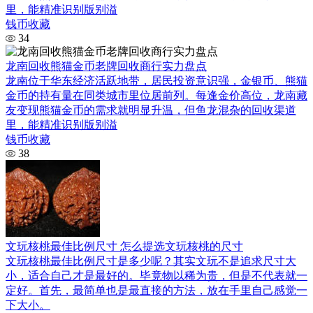
里，能精准识别版别溢
钱币收藏
34
龙南回收熊猫金币老牌回收商行实力盘点
龙南位于华东经济活跃地带，居民投资意识强，金银币、熊猫
金币的持有量在同类城市里位居前列。每逢金价高位，龙南藏
友变现熊猫金币的需求就明显升温，但鱼龙混杂的回收渠道
里，能精准识别版别溢
钱币收藏
38
文玩核桃最佳比例尺寸 怎么提选文玩核桃的尺寸
文玩核桃最佳比例尺寸是多少呢？其实文玩不是追求尺寸大
小，适合自己才是最好的。毕竟物以稀为贵，但是不代表就一
定好。首先，最简单也是最直接的方法，放在手里自己感觉一
下大小。