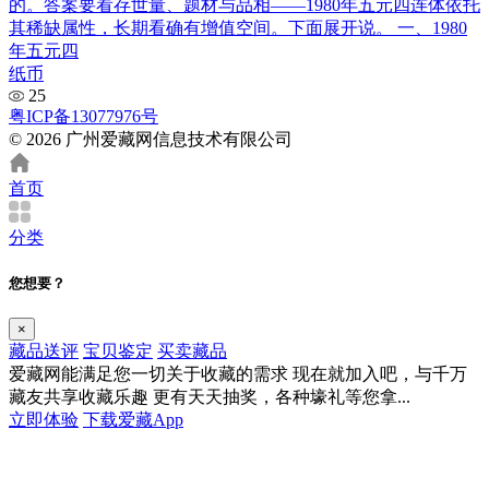
的。答案要看存世量、题材与品相——1980年五元四连体依托
其稀缺属性，长期看确有增值空间。下面展开说。 一、1980
年五元四
纸币
25
粤ICP备13077976号
© 2026 广州爱藏网信息技术有限公司
首页
分类
您想要？
×
藏品送评
宝贝鉴定
买卖藏品
爱藏网能满足您一切关于收藏的需求
现在就加入吧，与千万
藏友共享收藏乐趣
更有天天抽奖，各种壕礼等您拿...
立即体验
下载爱藏App