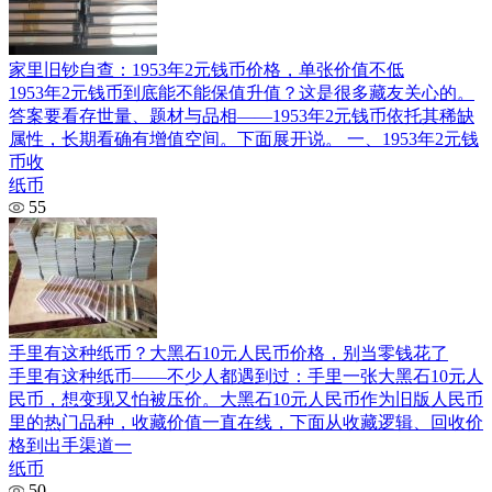
家里旧钞自查：1953年2元钱币价格，单张价值不低
1953年2元钱币到底能不能保值升值？这是很多藏友关心的。
答案要看存世量、题材与品相——1953年2元钱币依托其稀缺
属性，长期看确有增值空间。下面展开说。 一、1953年2元钱
币收
纸币
55
手里有这种纸币？大黑石10元人民币价格，别当零钱花了
手里有这种纸币——不少人都遇到过：手里一张大黑石10元人
民币，想变现又怕被压价。大黑石10元人民币作为旧版人民币
里的热门品种，收藏价值一直在线，下面从收藏逻辑、回收价
格到出手渠道一
纸币
50