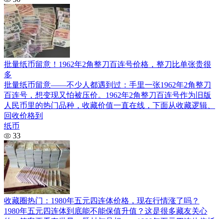
批量纸币留意！1962年2角整刀百连号价格，整刀比单张贵很
多
批量纸币留意——不少人都遇到过：手里一张1962年2角整刀
百连号，想变现又怕被压价。1962年2角整刀百连号作为旧版
人民币里的热门品种，收藏价值一直在线，下面从收藏逻辑、
回收价格到
纸币
33
收藏圈热门：1980年五元四连体价格，现在行情涨了吗？
1980年五元四连体到底能不能保值升值？这是很多藏友关心