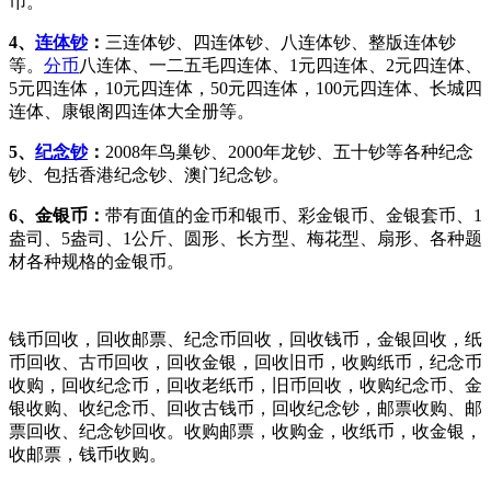
币。
4、
连体钞
：
三连体钞、四连体钞、八连体钞、整版连体钞
等。
分币
八连体、一二五毛四连体、1元四连体、2元四连体、
5元四连体，10元四连体，50元四连体，100元四连体、长城四
连体、康银阁四连体大全册等。
5、
纪念钞
：
2008年鸟巢钞、2000年龙钞、五十钞等各种纪念
钞、包括香港纪念钞、澳门纪念钞。
6、金银币：
带有面值的金币和银币、彩金银币、金银套币、1
盎司、5盎司、1公斤、圆形、长方型、梅花型、扇形、各种题
材各种规格的金银币。
钱币回收，回收邮票、纪念币回收，回收钱币，金银回收，纸
币回收、古币回收，回收金银，回收旧币，收购纸币，纪念币
收购，回收纪念币，回收老纸币，旧币回收，收购纪念币、金
银收购、收纪念币、回收古钱币，回收纪念钞，邮票收购、邮
票回收、纪念钞回收。收购邮票，收购金，收纸币，收金银，
收邮票，钱币收购。