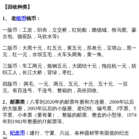
【回收种类】
1、 老
纸币
钱币：
一版币：工农，织布，立交桥，红轮船，瞻德城、牧马图、蒙
古包、骆驼队，马饮水等)
二版币：大黑十元，红五元，黄五元，苏叁元，宝塔山，黑一
元，红一元，水坝五毛，火车头两角，黄一角。
三版币：车工两元，炼钢五元，大团结十元，拖拉机一元，纺
织工人，长江大桥，背绿，枣红。
四版币： 两毛、一元、两元、五元、十元、五十元、一百
元。有百连号、千连号、整箱的，高价回收。
2、邮票类：
八零到2020年的邮票年册和方连册、2006年以后
的大版册，2003年以后的小版册、老纪特、编号票、J字票、T
字票、小本票（要有量）、整版的邮票、整盒的小型张、1974
年到1982年整册的JT邮票等。
3、
纪念币
：
建行、宁夏、六运、各种题材带有面值的纪念