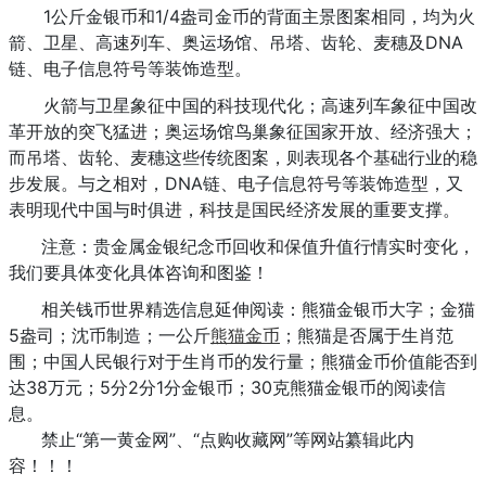
1公斤金银币和1/4盎司金币的背面主景图案相同，均为火
箭、卫星、高速列车、奥运场馆、吊塔、齿轮、麦穗及DNA
链、电子信息符号等装饰造型。
火箭与卫星象征中国的科技现代化；高速列车象征中国改
革开放的突飞猛进；奥运场馆鸟巢象征国家开放、经济强大；
而吊塔、齿轮、麦穗这些传统图案，则表现各个基础行业的稳
步发展。与之相对，DNA链、电子信息符号等装饰造型，又
表明现代中国与时俱进，科技是国民经济发展的重要支撑。
注意：贵金属金银纪念币回收和保值升值行情实时变化，
我们要具体变化具体咨询和图鉴！
相关钱币世界精选信息延伸阅读：熊猫金银币大字；金猫
5盎司；沈币制造；一公斤
熊猫金币
；熊猫是否属于生肖范
围；中国人民银行对于生肖币的发行量；熊猫金币价值能否到
达38万元；5分2分1分金银币；30克熊猫金银币的阅读信
息。
禁止“第一黄金网”、“点购收藏网”等网站纂辑此内
容！！！