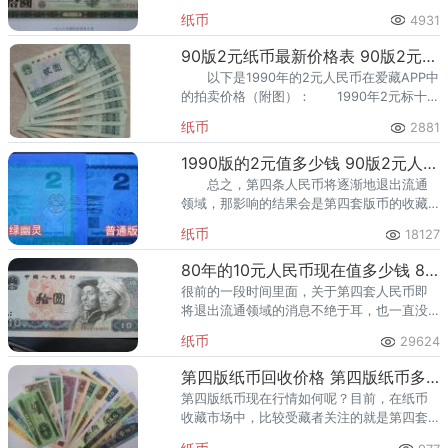
纸币
4931
90版2元纸币最新价格表 90版2元纸币价格多少钱
以下是1990年的2元人民币在爱藏APP中
的拍卖价格（附图）： 1990年2元标十，
在爱藏APP中的起拍价格（人民币）：150
纸币
2881
元。
1990版的2元值多少钱 90版2元人民币绿幽灵图片和价格
总之，第四条人民币将逐渐地退出流通
领域，那影响的结果会是第四套版币的收藏
升值潜力增大。
纸币
18127
80年的10元人民币现在值多少钱 80版10元纸币最新价格表
很前的一段时间里面，关于第四套人民币即
将退出流通领域的消息不绝于耳，也一直没
有中断过。
纸币
29624
第四版纸币回收价格 第四版纸币多少钱一张
第四版纸币现在行情如何呢？目前，在纸币
收藏市场中，比较受藏者关注的就是第四套
人民币了。第四套人民币作为最新退市的人