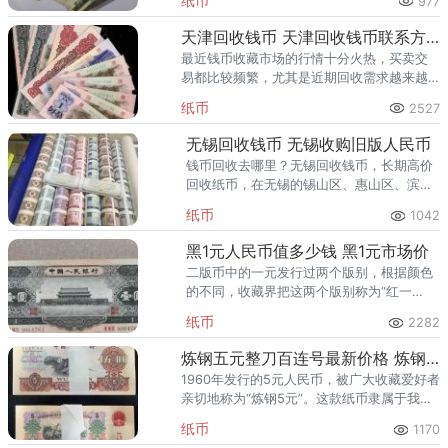
纸币
977
民币，其收藏潜力吸引着很多纸币爱好收藏
者。四版币即第四套人民币，在
天津回收钱币 天津回收钱币联系方式
最近钱币收藏市场的行情十分火热，买卖交
易都比较频繁，尤其是近期回收需求越来越
大，那么你知道哪些地方可以回收钱币吗？
纸币
2527
天津有一些专门进行钱币交易的市场，这些
地方可以回收旧钱币，同时也可
无锡回收钱币 无锡收购旧版人民币
钱币回收去哪里？无锡回收钱币，长期高价
回收纸币，在无锡的锡山区、惠山区、滨湖
区、梁溪区和新吴区等地区回收纸币。面向
纸币
1042
全国诚信回收旧版纸币，高价回收，量大可
上门回收，芜湖收购纸币，无锡
黑1元人民币值多少钱 黑1元市场价
二版币中的一元发行过两个版别，根据颜色
的不同，收藏界把这两个版别称为“红一
元”和“黑一元”。这两版均采用手工雕刻与机
纸币
2282
雕相结合制版，十分漂亮。虽然在制版上没
什么区别，但是红一元的印制
炼钢五元整刀百连号最新价格 炼钢五元一刀价格
1960年发行的5元人民币，被广大收藏爱好者
亲切地称为“炼钢5元”。这款纸币隶属于我国
第三套人民币，自1962年4月问世以来，不仅
纸币
1170
见证了我国社会经济的飞速发展，更因其精