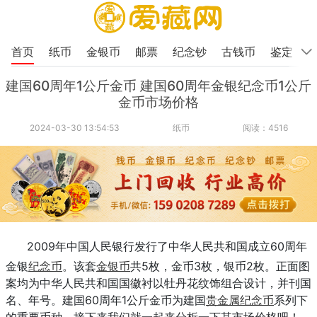
首页
纸币
金银币
邮票
纪念钞
古钱币
鉴定
建国60周年1公斤金币 建国60周年金银纪念币1公斤
金币市场价格
2024-03-30 13:54:53
纸币
阅读：4516
2009年中国人民银行发行了中华人民共和国成立60周年
金银
纪念币
。该套
金银币
共5枚，金币3枚，银币2枚。正面图
案均为中华人民共和国国徽衬以牡丹花纹饰组合设计，并刊国
名、年号。建国60周年1公斤金币为建国
贵金属纪念币
系列下
的重要币种，接下来我们就一起来分析一下其市场价格吧！