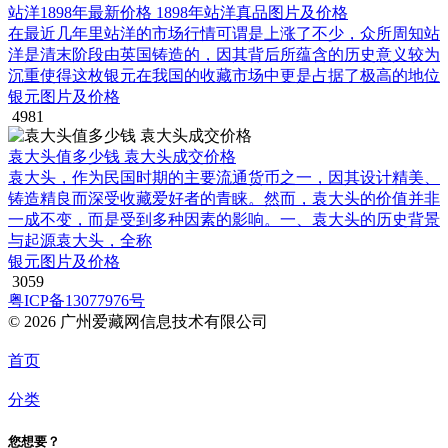
站洋1898年最新价格 1898年站洋真品图片及价格
在最近几年里站洋的市场行情可谓是上涨了不少，众所周知站
洋是清末阶段由英国铸造的，因其背后所蕴含的历史意义较为
沉重使得这枚银元在我国的收藏市场中更是占据了极高的地位
银元图片及价格
4981
袁大头值多少钱 袁大头成交价格
袁大头，作为民国时期的主要流通货币之一，因其设计精美、
铸造精良而深受收藏爱好者的青睐。然而，袁大头的价值并非
一成不变，而是受到多种因素的影响。一、袁大头的历史背景
与起源袁大头，全称
银元图片及价格
3059
粤ICP备13077976号
© 2026 广州爱藏网信息技术有限公司
首页
分类
您想要？