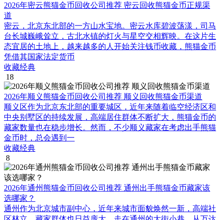
2026年密云熊猫金币回收公司推荐 密云回收熊猫金币正规渠
道
密云，北京东北部的一方山水宝地。密云水库碧波荡漾，司马
台长城巍峨耸立，古北水镇的灯火与星空交相辉映。在这片生
态宜居的土地上，越来越多的人开始关注钱币收藏，熊猫金币
凭借其国家法定货币
收藏经典
18
2026年顺义熊猫金币回收公司推荐 顺义回收熊猫金币渠道
顺义区作为北京东北部的重要城区，近年来随着临空经济区和
中央别墅区的持续发展，高端居住群体不断扩大，熊猫金币的
藏家数量也在稳步增长。然而，不少顺义藏家在考虑出手熊猫
金币时，总会遇到一
收藏经典
8
2026年通州熊猫金币回收公司推荐 通州出手熊猫金币藏家该
选哪家？
通州作为北京城市副中心，近年来城市面貌焕然一新，高端社
区林立，藏家群体也日益庞大。走在通州的大街小巷，从万达