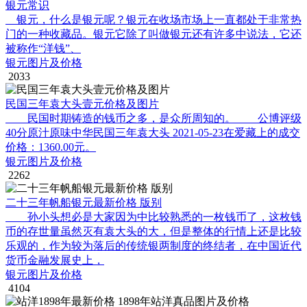
银元常识
银元，什么是银元呢？银元在收场市场上一直都处于非常热
门的一种收藏品。银元它除了叫做银元还有许多中说法，它还
被称作“洋钱”、
银元图片及价格
2033
民国三年袁大头壹元价格及图片
民国时期铸造的钱币之多，是众所周知的。 公博评级
40分原汁原味中华民国三年袁大头 2021-05-23在爱藏上的成交
价格：1360.00元。
银元图片及价格
2262
二十三年帆船银元最新价格 版别
孙小头想必是大家因为中比较熟悉的一枚钱币了，这枚钱
币的存世量虽然灭有袁大头的大，但是整体的行情上还是比较
乐观的，作为较为落后的传统银两制度的终结者，在中国近代
货币金融发展史上，
银元图片及价格
4104