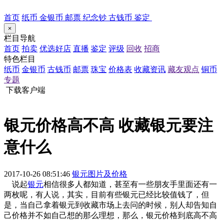
首页
纸币
金银币
邮票
纪念钞
古钱币
鉴定
×
栏目导航
首页
拍卖
优选好店
直播
鉴定
评级
回收
招商
特色栏目
纸币
金银币
古钱币
邮票
珠宝
价格表
收藏资讯
藏友观点
铜币
专题
下载客户端
银元价格高不高 收藏银元要注
意什么
2017-10-26 08:51:46
银元图片及价格
说起
银元
相信很多人都知道，甚至有一些朋友手里面还有一
两枚呢，有人说，其实，目前有些银元已经比较值钱了，但
是，当自己拿着银元到收藏市场上去问的时候，别人却告知自
己价格并不如自己想的那么理想，那么，银元价格到底高不高