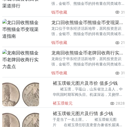
强，金银币、熊猫金币的持有量在同类城市
里位居前列。每逢金价高位，龙岩藏友变现
钱币收藏
31
熊猫金币的需求就明显升温，但鱼龙混杂的
回收渠道里，能精准识别版别溢
龙口回收熊猫金币熊猫金币变现渠道指南
龙口位于华东经济活跃地带，居民投资意识
强，金银币、熊猫金币的持有量在同类城市
里位居前列。每逢金价高位，龙口藏友变现
钱币收藏
21
熊猫金币的需求就明显升温，但鱼龙混杂的
回收渠道里，能精准识别版别溢
龙南回收熊猫金币老牌回收商行实力盘点
龙南位于华东经济活跃地带，居民投资意识
强，金银币、熊猫金币的持有量在同类城市
里位居前列。每逢金价高位，龙南藏友变现
钱币收藏
31
熊猫金币的需求就明显升温，但鱼龙混杂的
回收渠道里，能精准识别版别溢
褚玉璞银元图片及市价 值多少钱
褚玉璞，字蕴山，山东省汶上县人，中
华民国时期军阀头目。机谋深远，又挠悍善
战，由一名土匪摇身而成为直隶督办。他对
褚玉璞银元
2828
奉系军阀势力的拓展,功不可没,堪称一员虎
将。
褚玉璞银元图片及行情 多少钱
于是当了一名土匪。. 褚玉璞银元图
片 在褚玉璞任职直隶督办兼省长届满周