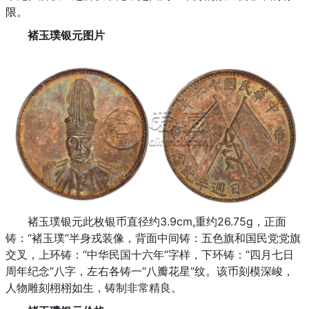
限。
褚玉璞银元图片
褚玉璞银元此枚银币直径约3.9cm,重约26.75g，正面
铸：“褚玉璞”半身戎装像，背面中间铸：五色旗和国民党党旗
交叉，上环铸：“中华民国十六年”字样，下环铸：“四月七日
周年纪念”八字，左右各铸一“八瓣花星”纹。该币刻模深峻，
人物雕刻栩栩如生，铸制非常精良。