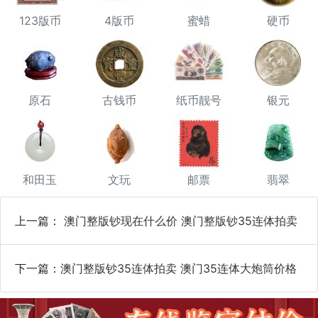
123版币
4版币
蜜蜡
硬币
原石
古钱币
纸币靓号
银元
和田玉
文玩
邮票
翡翠
上一篇：
澳门整版钞现在什么价 澳门整版钞35连体拍卖
下一篇：
​澳门整版钞35连体拍卖 澳门35连体大炮筒价格