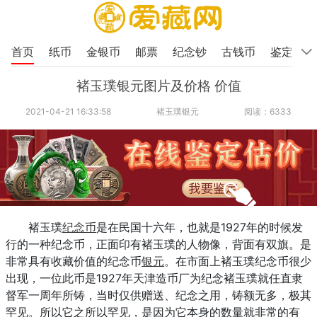
首页
纸币
金银币
邮票
纪念钞
古钱币
鉴定
褚玉璞银元图片及价格 价值
2021-04-21 16:33:58
褚玉璞银元
阅读：6333
褚玉璞
纪念币
是在民国十六年，也就是1927年的时候发
行的一种纪念币，正面印有褚玉璞的人物像，背面有双旗。是
非常具有收藏价值的纪念币
银元
。在市面上褚玉璞纪念币很少
出现，一位此币是1927年天津造币厂为纪念褚玉璞就任直隶
督军一周年所铸，当时仅供赠送、纪念之用，铸额无多，极其
罕见。所以它之所以罕见，是因为它本身的数量就非常的有