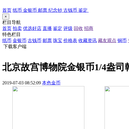
首页
纸币
金银币
邮票
纪念钞
古钱币
鉴定
×
栏目导航
首页
拍卖
优选好店
直播
鉴定
评级
回收
招商
特色栏目
纸币
金银币
古钱币
邮票
珠宝
价格表
收藏资讯
藏友观点
铜币
下载客户端
北京故宫博物院金银币1/4盎
2019-07-03 08:52:09
本色金币