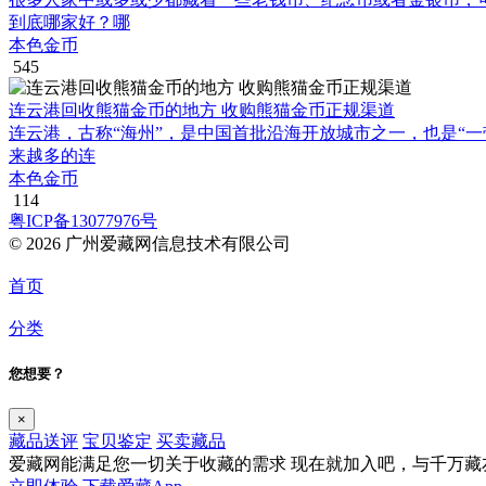
到底哪家好？哪
本色金币
545
连云港回收熊猫金币的地方 收购熊猫金币正规渠道
连云港，古称“海州”，是中国首批沿海开放城市之一，也是“
来越多的连
本色金币
114
粤ICP备13077976号
© 2026 广州爱藏网信息技术有限公司
首页
分类
您想要？
×
藏品送评
宝贝鉴定
买卖藏品
爱藏网能满足您一切关于收藏的需求
现在就加入吧，与千万藏