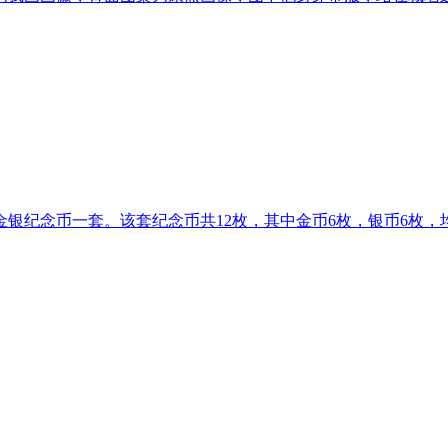
鸡）年金银纪念币一套。该套纪念币共12枚，其中金币6枚，银币6