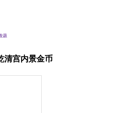
专题
司乾清宫内景金币