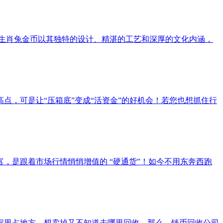
形生肖兔金币以其独特的设计、精湛的工艺和深厚的文化内涵，
，可是让“压箱底”变成“活资金”的好机会！若您也想抓住行
，是跟着市场行情悄悄增值的 “硬通货”！如今不用东奔西跑
家里占地方，想卖掉又不知道去哪里回收。那么，钱币回收公司