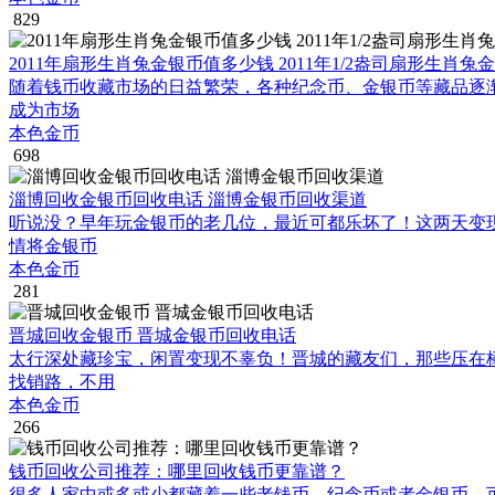
829
2011年扇形生肖兔金银币值多少钱 2011年1/2盎司扇形生肖兔
随着钱币收藏市场的日益繁荣，各种纪念币、金银币等藏品逐渐
成为市场
本色金币
698
淄博回收金银币回收电话 淄博金银币回收渠道
听说没？早年玩金银币的老几位，最近可都乐坏了！这两天变现
情将金银币
本色金币
281
晋城回收金银币 晋城金银币回收电话
太行深处藏珍宝，闲置变现不辜负！晋城的藏友们，那些压在樟
找销路，不用
本色金币
266
钱币回收公司推荐：哪里回收钱币更靠谱？
很多人家中或多或少都藏着一些老钱币、纪念币或者金银币，