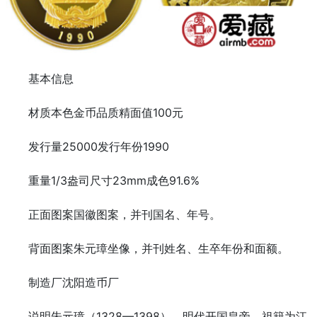
基本信息
材质本色金币品质精面值100元
发行量25000发行年份1990
重量1/3盎司尺寸23mm成色91.6%
正面图案国徽图案，并刊国名、年号。
背面图案朱元璋坐像，并刊姓名、生卒年份和面额。
制造厂沈阳造币厂
说明朱元璋（1328—1398），明代开国皇帝。祖籍为江