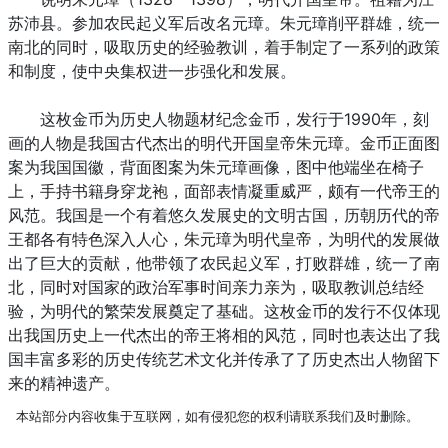
苏沛县。参加农民起义军后改名元璋。朱元璋削平群雄，统一
南北的同时，吸取历史的经验教训，着手制定了一系列的政策
和制度，使中央集权进一步强化和发展。
这枚金币为历史人物题材纪念金币，发行于1990年，刻
画的人物是我国古代杰出的明代开国皇帝朱元璋。金币正面图
案为我国国徽，背面图案为朱元璋画像，图中他端坐在椅子
上，手持书籍身穿龙袍，面部表情凝重威严，颇有一代帝王的
风范。我国是一个有着悠久发展史的文明古国，历朝历代的帝
王都各有特色深入人心，朱元璋为明代皇帝，为明代的发展做
出了巨大的贡献，他带领了农民起义军，打败群雄，统一了南
北，同时对国家的政治军事时间亲力亲为，吸取教训总结经
验，为明代的繁荣发展奠定了基础。这枚金币的发行不仅体现
出我国历史上一代杰出的帝王将相的风范，同时也表达出了我
国丰富多彩的历史传统艺术文化并传承了了历史杰出人物留下
来的精神遗产。
本站部分内容收集于互联网，如有侵犯您的权利请联系我们及时删除。