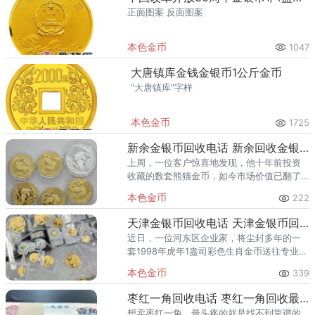
正面图案 反面图案
本色金币
1047
大唐镇库金钱金银币1公斤金币
“大唐镇库”字样
本色金币
1725
新余金银币回收电话 新余回收金银币最新价格
上周，一位客户惊喜地发现，他十年前投资
收藏的数套熊猫金币，如今市场价值已翻了
五倍有余！ 他果断选择变现，一次性回笼的
本色金币
222
资金远超预期，轻松解决了生意上的资金周
转难题。这并非偶然，而是当
天津金银币回收电话 天津金银币回收渠道
近日，一位河东区企业家，将尘封多年的一
套1998年虎年1盎司彩色生肖金币送往专业市
场，最终以超过原始价格40余倍的高价成
本色金币
339
交，彻底盘活了沉淀资产！在海河之畔的财
富故事中，这样的价值发
枣红一角回收电话 枣红一角回收最新联系方式
想卖枣红一角，最头疼的就是找不到靠谱的