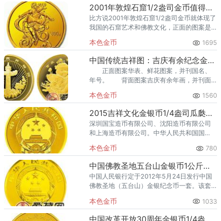
回收渠道里，能精准识别版别溢
2001年敦煌石窟1/2盎司金币值得入手
比方说2001年敦煌石窟1/2盎司金币就体现了
我国的石窟艺术和佛教文化，正面的图案是
云冈石窟外景，而背面则是石窟莲花和飞天
本色金币
1695
的造型。
中国传统吉祥图：吉庆有余纪念金币（普）
正面图案华表、鲜花图案，并刊国名、
年号。 背面图案吉庆有余年画，并刊面
额。 这枚金币发行于1997年，为我们展
本色金币
1560
现了中国传统的吉祥图吉庆有余。
2015吉祥文化金银币1/4盎司瓜瓞绵绵金币
深圳国宝造币有限公司、沈阳造币有限公司
和上海造币有限公司。中华人民共和国国
徽，并刊国名、年号。南瓜、藤蔓以及蝴蝶
本色金币
780
造型组合设计，并刊“瓜瓞绵绵”字样及面额
中国佛教圣地五台山金银币1公斤五台山·佛光寺金币
中国人民银行定于2012年5月24日发行中国
佛教圣地（五台山）金银纪念币一套。该套
纪念币共5枚，其中金币3枚，银币2枚，均为
本色金币
1033
中华人民共和国法定货币。
中国改革开放30周年金银币1/4盎司金币